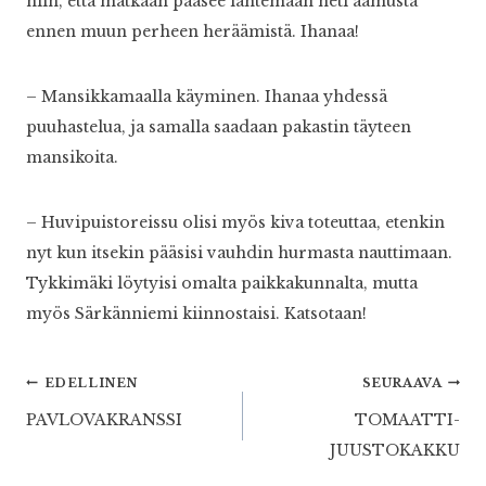
niin, että matkaan pääsee lähtemään heti aamusta
ennen muun perheen heräämistä. Ihanaa!
– Mansikkamaalla käyminen. Ihanaa yhdessä
puuhastelua, ja samalla saadaan pakastin täyteen
mansikoita.
– Huvipuistoreissu olisi myös kiva toteuttaa, etenkin
nyt kun itsekin pääsisi vauhdin hurmasta nauttimaan.
Tykkimäki löytyisi omalta paikkakunnalta, mutta
myös Särkänniemi kiinnostaisi. Katsotaan!
Artikkelien
EDELLINEN
SEURAAVA
PAVLOVAKRANSSI
TOMAATTI-
selaus
JUUSTOKAKKU