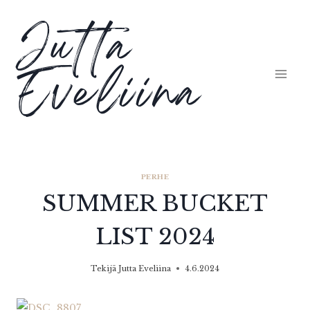
Siirry
Jutta
sisältöön
Eveliina
PERHE
SUMMER BUCKET
LIST 2024
Tekijä
Jutta Eveliina
4.6.2024