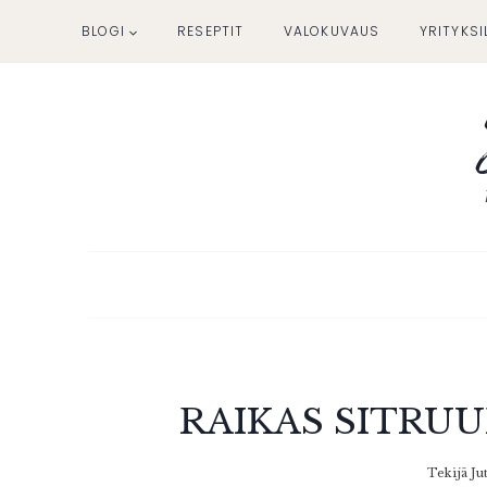
Siirry
BLOGI
RESEPTIT
VALOKUVAUS
YRITYKSI
sisältöön
RAIKAS SITRU
Tekijä
Ju