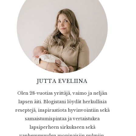
JUTTA EVELIINA
Olen 28-vuotias yrittäjä, vaimo ja neljän
lapsen äiti. Blogistani löydät herkullisia
reseptejä, inspiraatiota hyvinvointiin sekä
samaistumispintaa ja vertaistukea
lapsiperheen sirkukseen sekä
vanhemmuuden moninaisiin pulmiin.