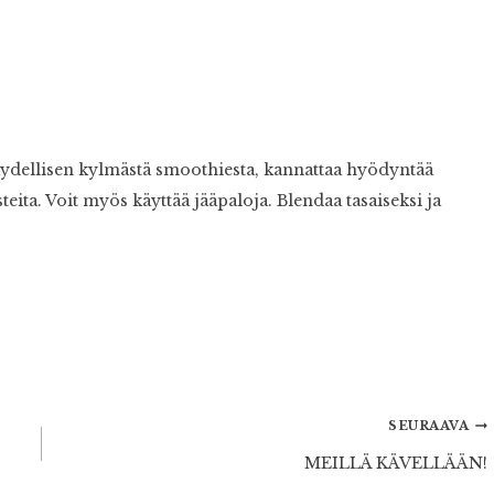
 täydellisen kylmästä smoothiesta, kannattaa hyödyntää
eita. Voit myös käyttää jääpaloja. Blendaa tasaiseksi ja
SEURAAVA
MEILLÄ KÄVELLÄÄN!