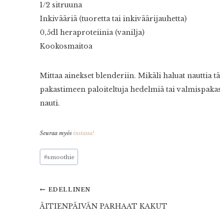
1/2 sitruuna
Inkivääriä (tuoretta tai inkiväärijauhetta)
0,5dl heraproteiinia (vanilja)
Kookosmaitoa
Mittaa ainekset blenderiin. Mikäli haluat nauttia
pakastimeen paloiteltuja hedelmiä tai valmispakast
nauti.
Seuraa myös
instassa!
Avainsanat:
#
smoothie
Artikkelien
EDELLINEN
ÄITIENPÄIVÄN PARHAAT KAKUT
selaus