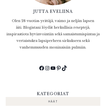
JUTTA EVELIINA
Olen 28-vuotias yrittäjä, vaimo ja neljän lapsen
äiti. Blogistani löydät herkullisia reseptejä,
inspiraatiota hyvinvointiin sekä samaistumispintaa ja
vertaistukea lapsiperheen sirkukseen sekä
vanhemmuuden moninaisiin pulmiin.
Facebook
Instagram
YouTube
Pinterest
TikTok
KATEGORIAT
HÄÄT