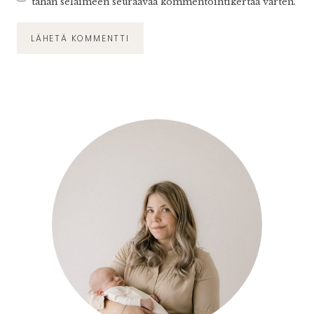
tähän selaimeen seuraavaa kommentointikertaa varten.