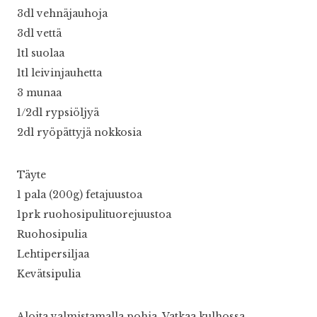
3dl vehnäjauhoja
3dl vettä
1tl suolaa
1tl leivinjauhetta
3 munaa
1/2dl rypsiöljyä
2dl ryöpättyjä nokkosia
Täyte
1 pala (200g) fetajuustoa
1prk ruohosipulituorejuustoa
Ruohosipulia
Lehtipersiljaa
Kevätsipulia
Aloita valmistamalla pohja. Vatkaa kulhossa