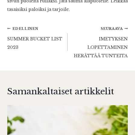
sivun puolelta rullaksi. Jätä sauma alapuolelle. Leikkaa
tasaisiksi paloiksi ja tarjoile.
Artikkelien
EDELLINEN
SEURAAVA
SUMMER BUCKET LIST
IMETYKSEN
selaus
2023
LOPETTAMINEN
HERÄTTÄÄ TUNTEITA
Samankaltaiset artikkelit