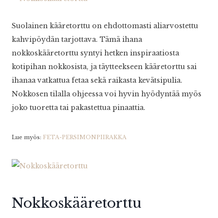
Suolainen kääretorttu on ehdottomasti aliarvostettu
kahvipöydän tarjottava. Tämä ihana
nokkoskääretorttu syntyi hetken inspiraatiosta
kotipihan nokkosista, ja täytteekseen kääretorttu sai
ihanaa vatkattua fetaa sekä raikasta kevätsipulia.
Nokkosen tilalla ohjeessa voi hyvin hyödyntää myös
joko tuoretta tai pakastettua pinaattia.
Lue myös:
FETA-PERSIMONPIIRAKKA
Nokkoskääretorttu