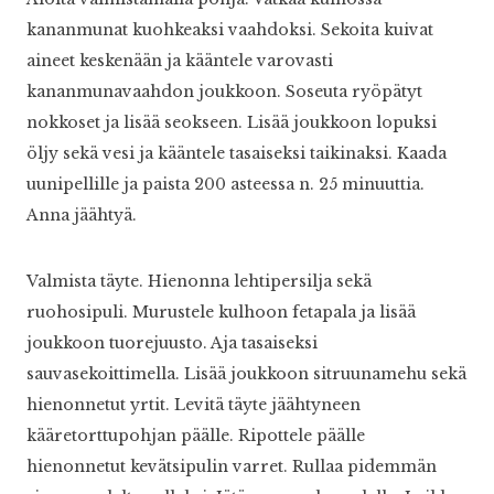
kananmunat kuohkeaksi vaahdoksi. Sekoita kuivat
aineet keskenään ja kääntele varovasti
kananmunavaahdon joukkoon. Soseuta ryöpätyt
nokkoset ja lisää seokseen. Lisää joukkoon lopuksi
öljy sekä vesi ja kääntele tasaiseksi taikinaksi. Kaada
uunipellille ja paista 200 asteessa n. 25 minuuttia.
Anna jäähtyä.
Valmista täyte. Hienonna lehtipersilja sekä
ruohosipuli. Murustele kulhoon fetapala ja lisää
joukkoon tuorejuusto. Aja tasaiseksi
sauvasekoittimella. Lisää joukkoon sitruunamehu sekä
hienonnetut yrtit. Levitä täyte jäähtyneen
kääretorttupohjan päälle. Ripottele päälle
hienonnetut kevätsipulin varret. Rullaa pidemmän