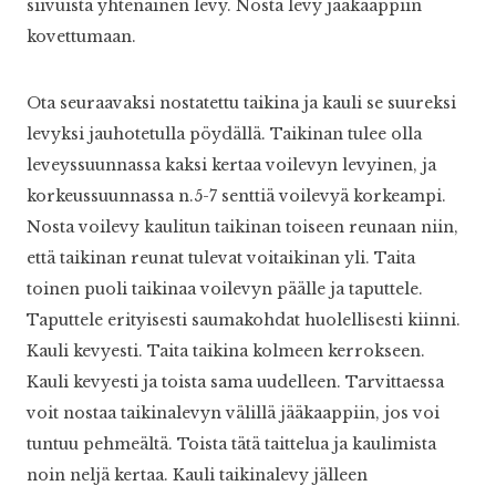
siivuista yhtenäinen levy. Nosta levy jääkaappiin
kovettumaan.
Ota seuraavaksi nostatettu taikina ja kauli se suureksi
levyksi jauhotetulla pöydällä. Taikinan tulee olla
leveyssuunnassa kaksi kertaa voilevyn levyinen, ja
korkeussuunnassa n.5-7 senttiä voilevyä korkeampi.
Nosta voilevy kaulitun taikinan toiseen reunaan niin,
että taikinan reunat tulevat voitaikinan yli. Taita
toinen puoli taikinaa voilevyn päälle ja taputtele.
Taputtele erityisesti saumakohdat huolellisesti kiinni.
Kauli kevyesti. Taita taikina kolmeen kerrokseen.
Kauli kevyesti ja toista sama uudelleen. Tarvittaessa
voit nostaa taikinalevyn välillä jääkaappiin, jos voi
tuntuu pehmeältä. Toista tätä taittelua ja kaulimista
noin neljä kertaa. Kauli taikinalevy jälleen