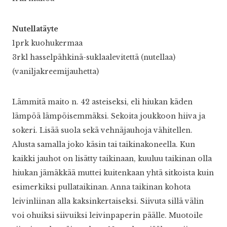
Nutellatäyte
1prk kuohukermaa
3rkl hasselpähkinä-suklaalevitettä (nutellaa)
(vaniljakreemijauhetta)
Lämmitä maito n. 42 asteiseksi, eli hiukan käden
lämpöä lämpöisemmäksi. Sekoita joukkoon hiiva ja
sokeri. Lisää suola sekä vehnäjauhoja vähitellen.
Alusta samalla joko käsin tai taikinakoneella. Kun
kaikki jauhot on lisätty taikinaan, kuuluu taikinan olla
hiukan jämäkkää muttei kuitenkaan yhtä sitkoista kuin
esimerkiksi pullataikinan. Anna taikinan kohota
leivinliinan alla kaksinkertaiseksi. Siivuta sillä välin
voi ohuiksi siivuiksi leivinpaperin päälle. Muotoile