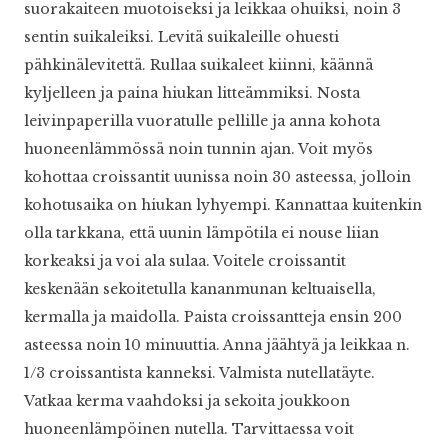
suorakaiteen muotoiseksi ja leikkaa ohuiksi, noin 3
sentin suikaleiksi. Levitä suikaleille ohuesti
pähkinälevitettä. Rullaa suikaleet kiinni, käännä
kyljelleen ja paina hiukan litteämmiksi. Nosta
leivinpaperilla vuoratulle pellille ja anna kohota
huoneenlämmössä noin tunnin ajan. Voit myös
kohottaa croissantit uunissa noin 30 asteessa, jolloin
kohotusaika on hiukan lyhyempi. Kannattaa kuitenkin
olla tarkkana, että uunin lämpötila ei nouse liian
korkeaksi ja voi ala sulaa. Voitele croissantit
keskenään sekoitetulla kananmunan keltuaisella,
kermalla ja maidolla. Paista croissantteja ensin 200
asteessa noin 10 minuuttia. Anna jäähtyä ja leikkaa n.
1/3 croissantista kanneksi. Valmista nutellatäyte.
Vatkaa kerma vaahdoksi ja sekoita joukkoon
huoneenlämpöinen nutella. Tarvittaessa voit