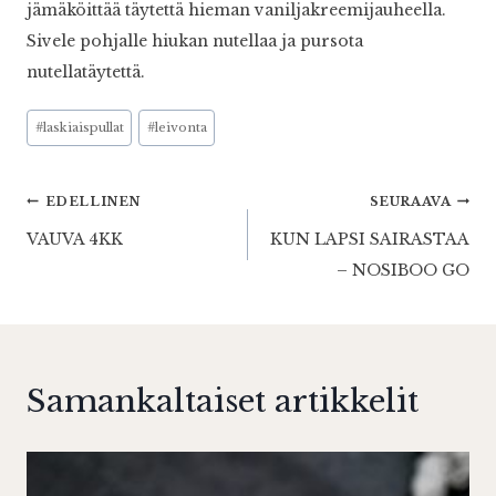
jämäköittää täytettä hieman vaniljakreemijauheella.
Sivele pohjalle hiukan nutellaa ja pursota
nutellatäytettä.
Avainsanat:
#
laskiaispullat
#
leivonta
Artikkelien
EDELLINEN
SEURAAVA
VAUVA 4KK
KUN LAPSI SAIRASTAA
selaus
– NOSIBOO GO
Samankaltaiset artikkelit