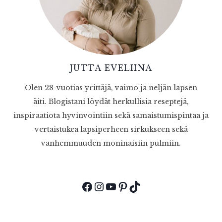
JUTTA EVELIINA
Olen 28-vuotias yrittäjä, vaimo ja neljän lapsen
äiti. Blogistani löydät herkullisia reseptejä,
inspiraatiota hyvinvointiin sekä samaistumispintaa ja
vertaistukea lapsiperheen sirkukseen sekä
vanhemmuuden moninaisiin pulmiin.
Facebook
Instagram
YouTube
Pinterest
TikTok