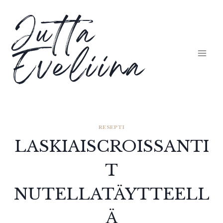
Siirry
Jutta
sisältöön
Eveliina
RESEPTI
LASKIAISCROISSANTI
T
NUTELLATÄYTTEELL
Ä