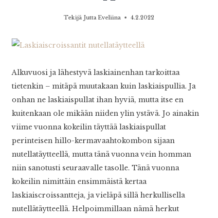
Tekijä
Jutta Eveliina
4.2.2022
Alkuvuosi ja lähestyvä laskiainenhan tarkoittaa
tietenkin – mitäpä muutakaan kuin laskiaispullia. Ja
onhan ne laskiaispullat ihan hyviä, mutta itse en
kuitenkaan ole mikään niiden ylin ystävä. Jo ainakin
viime vuonna kokeilin täyttää laskiaispullat
perinteisen hillo-kermavaahtokombon sijaan
nutellatäytteellä, mutta tänä vuonna vein homman
niin sanotusti seuraavalle tasolle. Tänä vuonna
kokeilin nimittäin ensimmäistä kertaa
laskiaiscroissantteja, ja vieläpä sillä herkullisella
nutellätäytteellä. Helpoimmillaan nämä herkut