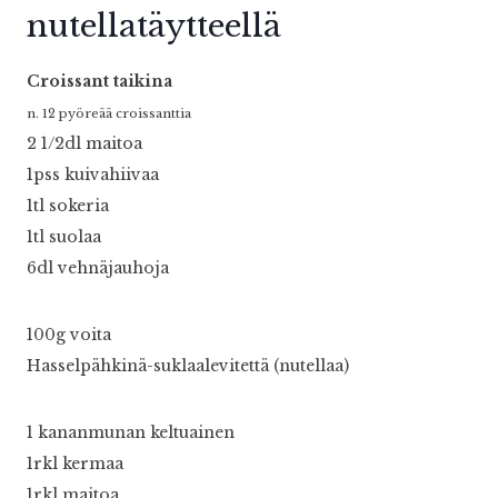
nutellatäytteellä
Croissant taikina
n. 12 pyöreää croissanttia
2 1/2dl maitoa
1pss kuivahiivaa
1tl sokeria
1tl suolaa
6dl vehnäjauhoja
100g voita
Hasselpähkinä-suklaalevitettä (nutellaa)
1 kananmunan keltuainen
1rkl kermaa
1rkl maitoa