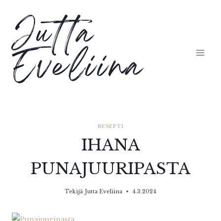
Siirry
Jutta
sisältöön
Eveliina
RESEPTI
IHANA
PUNAJUURIPASTA
Tekijä
Jutta Eveliina
4.3.2024