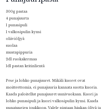
300g pastaa
4 punajuurta
1 punasipuli
1 valkosipulin kynsi
oliiviöljyä
suolaa
mustapippuria
2dl ruokakermaa
1dl pastan keitinlientä
Pese ja lohko punajuuret. Mikäli kuoret ovat
moitteettomia, ei punajuuria kannata suotta kuoria.
Kaada paloitellut punajuuret uunivuokaan. Kuori ja
lohko punasipuli ja kuori valkosipulin kynsi. Kaada
punajuurien joukkoon. Valele pintaan hiukan öljyä ja