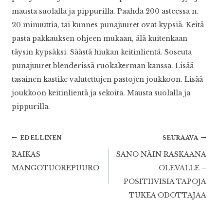
mausta suolalla ja pippurilla. Paahda 200 asteessa n.
20 minuuttia, tai kunnes punajuuret ovat kypsiä. Keitä
pasta pakkauksen ohjeen mukaan, älä kuitenkaan
täysin kypsäksi. Säästä hiukan keitinlientä. Soseuta
punajuuret blenderissä ruokakerman kanssa. Lisää
tasainen kastike valutettujen pastojen joukkoon. Lisää
joukkoon keitinlientä ja sekoita. Mausta suolalla ja
pippurilla.
Artikkelien
EDELLINEN
SEURAAVA
RAIKAS
SANO NÄIN RASKAANA
selaus
MANGOTUOREPUURO
OLEVALLE –
POSITIIVISIA TAPOJA
TUKEA ODOTTAJAA