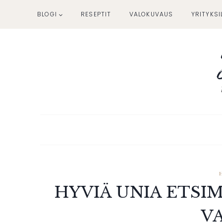
Siirry
BLOGI
RESEPTIT
VALOKUVAUS
YRITYKSI
sisältöön
HYVIÄ UNIA ETSI
V