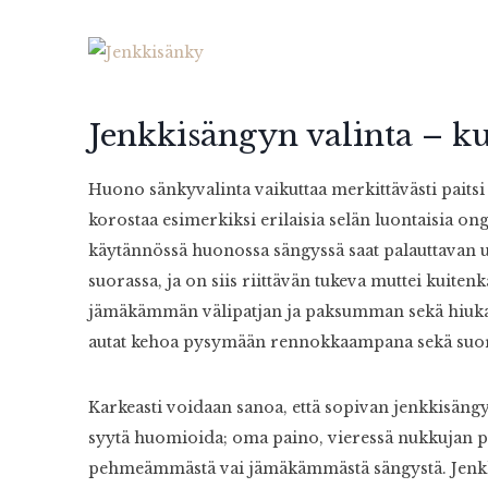
Jenkkisängyn valinta – ku
Huono sänkyvalinta vaikuttaa merkittävästi paitsi
korostaa esimerkiksi erilaisia selän luontaisia ong
käytännössä huonossa sängyssä saat palauttavan un
suorassa, ja on siis riittävän tukeva muttei kuitenk
jämäkämmän välipatjan ja paksumman sekä hiukan
autat kehoa pysymään rennokkaampana sekä suore
Karkeasti voidaan sanoa, että sopivan jenkkisängy
syytä huomioida; oma paino, vieressä nukkujan p
pehmeämmästä vai jämäkämmästä sängystä. Jenkkisä