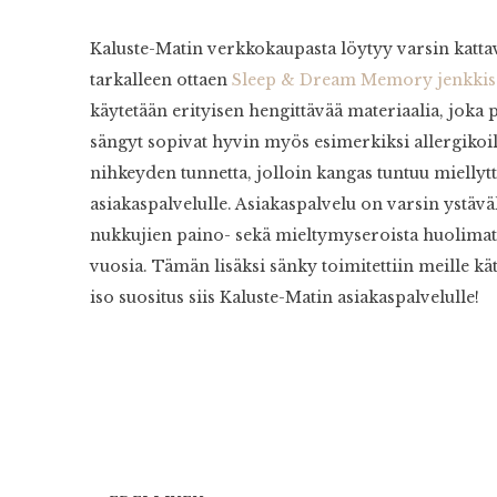
Kaluste-Matin verkkokaupasta löytyy varsin kattav
tarkalleen ottaen
Sleep & Dream Memory jenkki
käytetään erityisen hengittävää materiaalia, joka
sängyt sopivat hyvin myös esimerkiksi allergikoi
nihkeyden tunnetta, jolloin kangas tuntuu miellyt
asiakaspalvelulle. Asiakaspalvelu on varsin ystäväl
nukkujien paino- sekä mieltymyseroista huolimatta
vuosia. Tämän lisäksi sänky toimitettiin meille kät
iso suositus siis Kaluste-Matin asiakaspalvelulle!