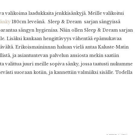
a valikoima laadukkaita jenkkisänkyjä. Meille valikoitui
sänky
180cm leveänä. Sleep & Dream sarjan sängyissä
 parantaa sängyn hygieniaa. Näin ollen Sleep & Dream sarjan
lle. Lisäksi kankaan hengittävyys vähentää epämukavaa
tävältä. Erikoismaininnan haluan vielä antaa Kaluste-Matin
listä, ja asiantuntevan palvelun ansiosta mekin saatiin
 valittua juuri meille sopiva sänky, jossa taatusti nukumme
evästi suoraan kotiin, ja kannettiin valmiiksi sisälle. Todella