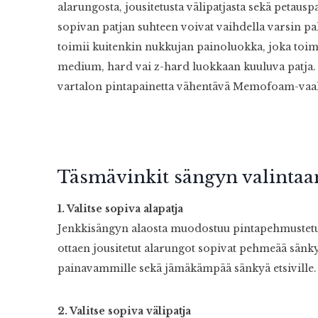
alarungosta, jousitetusta välipatjasta sekä petaus
sopivan patjan suhteen voivat vaihdella varsin p
toimii kuitenkin nukkujan painoluokka, joka toimi
medium, hard vai z-hard luokkaan kuuluva patja. 
vartalon pintapainetta vähentävä Memofoam-vaahd
Täsmävinkit sängyn valintaa
1. Valitse sopiva alapatja
Jenkkisängyn alaosta muodostuu pintapehmustetuista
ottaen jousitetut alarungot sopivat pehmeää sänky
painavammille sekä jämäkämpää sänkyä etsiville.
2. Valitse sopiva välipatja