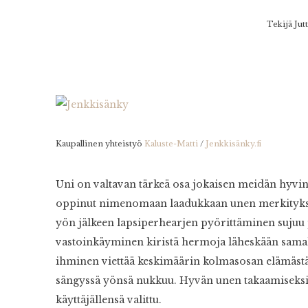
Tekijä
Jut
Kaupallinen yhteistyö
Kaluste-Matti
/
Jenkkisänky.fi
Uni on valtavan tärkeä osa jokaisen meidän hyvinv
oppinut nimenomaan laadukkaan unen merkityksen
yön jälkeen lapsiperhearjen pyörittäminen sujuu p
vastoinkäyminen kiristä hermoja läheskään samalla
ihminen viettää keskimäärin kolmasosan elämästää
sängyssä yönsä nukkuu. Hyvän unen takaamiseksi
käyttäjällensä valittu.