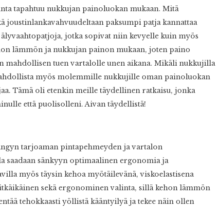
alinta tapahtuu nukkujan painoluokan mukaan. Mitä
kä joustinlankavahvuudeltaan paksumpi patja kannattaa
y älyvaahtopatjoja, jotka sopivat niin kevyelle kuin myös
hon lämmön ja nukkujan painon mukaan, joten paino
aan mahdollisen tuen vartalolle unen aikana. Mikäli nukkujilla
 mahdollista myös molemmille nukkujille oman painoluokan
. Tämä oli etenkin meille täydellinen ratkaisu, jonka
lle että puolisolleni. Aivan täydellistä!
isängyn tarjoaman pintapehmeyden ja vartalon
lla saadaan sänkyyn optimaalinen ergonomia ja
avilla myös täysin kehoa myötäilevänä, viskoelastisena
käikäinen sekä ergonominen valinta, sillä kehon lämmön
ää tehokkaasti yöllistä kääntyilyä ja tekee näin ollen