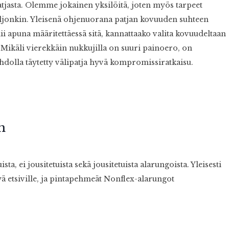
patjasta. Olemme jokainen yksilöitä, joten myös tarpeet
aljonkin. Yleisenä ohjenuorana patjan kovuuden suhteen
i apuna määritettäessä sitä, kannattaako valita kovuudeltaan
Mikäli vierekkäin nukkujilla on suuri painoero, on
olla täytetty välipatja hyvä kompromissiratkaisu.
n
, ei jousitetuista sekä jousitetuista alarungoista. Yleisesti
ä etsiville, ja pintapehmeät Nonflex-alarungot