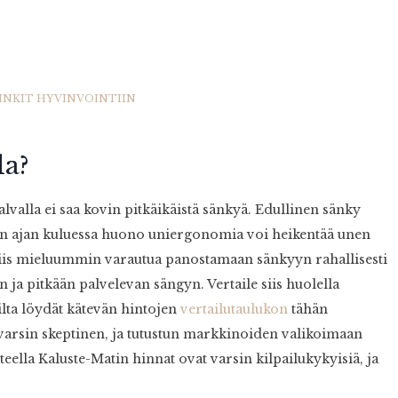
VINKIT HYVINVOINTIIN
la?
valla ei saa kovin pitkäikäistä sänkyä. Edullinen sänky
män ajan kuluessa huono uniergonomia voi heikentää unen
a siis mieluummin varautua panostamaan sänkyyn rahallisesti
ja pitkään palvelevan sängyn. Vertaile siis huolella
ilta löydät kätevän hintojen
vertailutaulukon
tähän
 varsin skeptinen, ja tutustun markkinoiden valikoimaan
ella Kaluste-Matin hinnat ovat varsin kilpailukykyisiä, ja