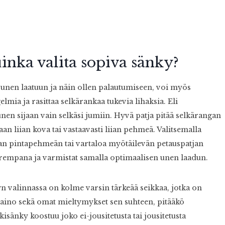
inka valita sopiva sänky?
 unen laatuun ja näin ollen palautumiseen, voi myös
elmia ja rasittaa selkärankaa tukevia lihaksia. Eli
en sijaan vain selkäsi jumiin. Hyvä patja pitää selkärangan
aan liian kova tai vastaavasti liian pehmeä. Valitsemalla
 pintapehmeän tai vartaloa myötäilevän petauspatjan
mpana ja varmistat samalla optimaalisen unen laadun.
n valinnassa on kolme varsin tärkeää seikkaa, jotka on
aino sekä omat mieltymykset sen suhteen, pitääkö
nky koostuu joko ei-jousitetusta tai jousitetusta