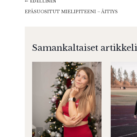
Artikkelien
EDELLINEN
EPÄSUOSITUT MIELIPITEENI – ÄITIYS
selaus
Samankaltaiset artikkeli