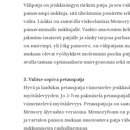
Välipatja on jenkkisängyn tärkein patja, ja sen v
painavampi nukkuja, sitä tiheämmin jousitettu se
valita. Lisäksi on saatavilla viskoelastisia Memor
painavammalle nukkujalle. Vaahto muotoutuu ke
jakautuu tasaisesti patjalle ja sänky tarjoaa parh
on suurempi, yli 15kg painoero, on välipatjaan
mukaan olevat vyöhykkeet molemmin puolin patjaa
avulla taataan optimaalinen uniergonomia sekä minu
3. Valitse sopiva petauspatja
Hyvä ja laadukas petauspatja viimeistelee jenkk
myötäilevyyden. Jo 5-7cm paksuisela petauspatja
viimeistelevä myötäilevyys. Petauspatjoja on saat
Memory älyvaahto versioina. Memoryfoam on pit
ja vartalon painon mukaan muotoutuva patja vähent
nukkumisesta rauhallisempaa.