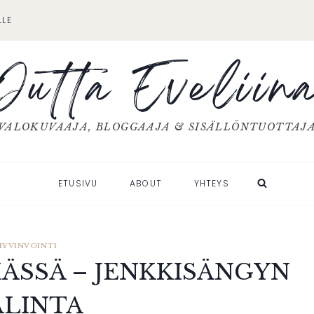
LLE
Jutta Eveliin
VALOKUVAAJA, BLOGGAAJA & SISÄLLÖNTUOTTAJ
ETUSIVU
ABOUT
YHTEYS
HYVINVOINTI
MÄSSÄ – JENKKISÄNGYN
ALINTA