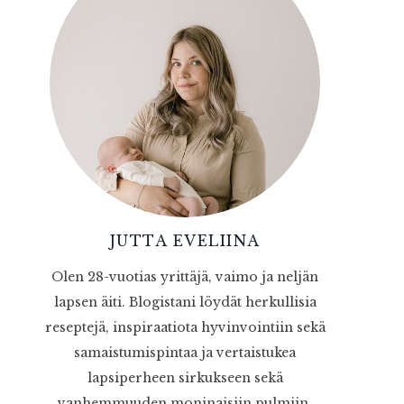
JUTTA EVELIINA
Olen 28-vuotias yrittäjä, vaimo ja neljän
lapsen äiti. Blogistani löydät herkullisia
reseptejä, inspiraatiota hyvinvointiin sekä
samaistumispintaa ja vertaistukea
lapsiperheen sirkukseen sekä
vanhemmuuden moninaisiin pulmiin.