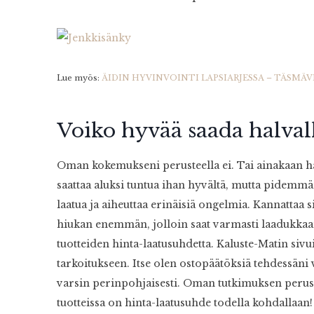
Lue myös:
ÄIDIN HYVINVOINTI LAPSIARJESSA – TÄSMÄ
Voiko hyvää saada halval
Oman kokemukseni perusteella ei. Tai ainakaan hal
saattaa aluksi tuntua ihan hyvältä, mutta pidem
laatua ja aiheuttaa erinäisiä ongelmia. Kannatta
hiukan enemmän, jolloin saat varmasti laadukkaan 
tuotteiden hinta-laatusuhdetta. Kaluste-Matin sivu
tarkoitukseen. Itse olen ostopäätöksiä tehdessäni
varsin perinpohjaisesti. Oman tutkimuksen peruste
tuotteissa on hinta-laatusuhde todella kohdallaan!