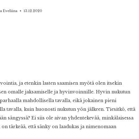
ta Eveliina
13.12.2020
ointia, ja etenkin lasten saamisen myötä olen itsekin
 omalle jaksamiselle ja hyvinvoinnille. Hyvin nukutun
arhaalla mahdollisella tavalla, eikä jokainen pieni
 tavalla, kuin huonosti nukutun yön jälkeen. Tiesitkö, että
n sängyssä? Ei siis ole aivan yhdentekevää, minkälaisessa
 on tärkeää, että sänky on laadukas ja nimenomaan