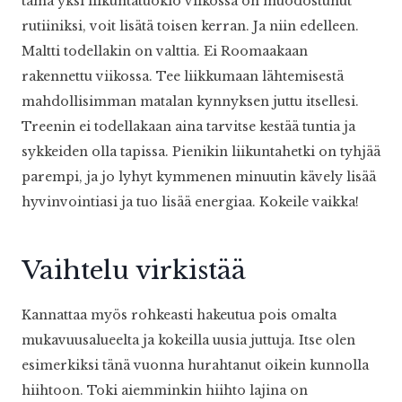
tämä yksi liikuntatuokio viikossa on muodostunut
rutiiniksi, voit lisätä toisen kerran. Ja niin edelleen.
Maltti todellakin on valttia. Ei Roomaakaan
rakennettu viikossa. Tee liikkumaan lähtemisestä
mahdollisimman matalan kynnyksen juttu itsellesi.
Treenin ei todellakaan aina tarvitse kestää tuntia ja
sykkeiden olla tapissa. Pienikin liikuntahetki on tyhjää
parempi, ja jo lyhyt kymmenen minuutin kävely lisää
hyvinvointiasi ja tuo lisää energiaa. Kokeile vaikka!
Vaihtelu virkistää
Kannattaa myös rohkeasti hakeutua pois omalta
mukavuusalueelta ja kokeilla uusia juttuja. Itse olen
esimerkiksi tänä vuonna hurahtanut oikein kunnolla
hiihtoon. Toki aiemminkin hiihto lajina on