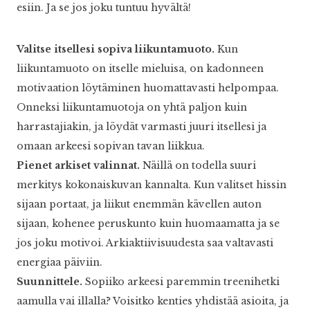
esiin. Ja se jos joku tuntuu hyvältä!
Valitse itsellesi sopiva liikuntamuoto.
Kun
liikuntamuoto on itselle mieluisa, on kadonneen
motivaation löytäminen huomattavasti helpompaa.
Onneksi liikuntamuotoja on yhtä paljon kuin
harrastajiakin, ja löydät varmasti juuri itsellesi ja
omaan arkeesi sopivan tavan liikkua.
Pienet arkiset valinnat.
Näillä on todella suuri
merkitys kokonaiskuvan kannalta. Kun valitset hissin
sijaan portaat, ja liikut enemmän kävellen auton
sijaan, kohenee peruskunto kuin huomaamatta ja se
jos joku motivoi. Arkiaktiivisuudesta saa valtavasti
energiaa päiviin.
Suunnittele.
Sopiiko arkeesi paremmin treenihetki
aamulla vai illalla? Voisitko kenties yhdistää asioita, ja