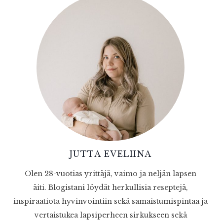
JUTTA EVELIINA
Olen 28-vuotias yrittäjä, vaimo ja neljän lapsen
äiti. Blogistani löydät herkullisia reseptejä,
inspiraatiota hyvinvointiin sekä samaistumispintaa ja
vertaistukea lapsiperheen sirkukseen sekä