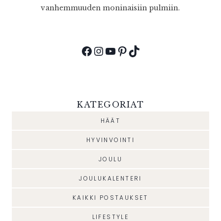
vanhemmuuden moninaisiin pulmiin.
Facebook
Instagram
YouTube
Pinterest
TikTok
KATEGORIAT
HÄÄT
HYVINVOINTI
JOULU
JOULUKALENTERI
KAIKKI POSTAUKSET
LIFESTYLE