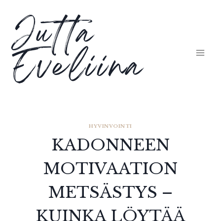
Siirry
Jutta
sisältöön
Eveliina
HYVINVOINTI
KADONNEEN
MOTIVAATION
METSÄSTYS –
KUINKA LÖYTÄÄ