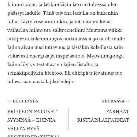
kiinnostanut, ja keskimäärin kerran talvessa olen
päässyt ladulle. Tänä talvena ladulla on kuitenkin
tullut käytyä useamminkin, ja vitsi miten kivaa
vaihtelua hiihto tuo salitreeneihin! Muutama viikko
takaperin kokeilin myös tankotanssia, joka oli mulle
lajina aivan uusi tuttavuus ja tästäkin kokeilusta sain
valtavasti energiaa ja inspiraatiota. Myös ilmajooga
lajina löytyy testattavien lajien listalta, ja
seinäkiipeilykin kiehtoo. Eli ehkäpä tulevaisuus tuo
tullesssaan uusia lajikokeiluja.
Artikkelien
EDELLINEN
SEURAAVA
PROTEIINIPATUKAT
PARHAAT
selaus
SYYNISSÄ – KUINKA
RISTIÄISLAHJAIDEAT
VALITA HYVÄ