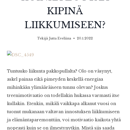
KIPINÄ
LIIKKUMISEEN?
Tekijä
Jutta Eveliina
20.1.2022
Tuntuuko liikunta pakkopullalta? Olo on väsynyt,
askel painaa eikä pimeyden keskellä energiaa
mihinkään ylimääräiseen tunnu olevan? Joskus
treenimotivaatio on todellakin hukassa varmasti itse
kullakin. Etenkin, mikäli vaikkapa alkanut vuosi on
tuonut mukanaan valtavan innostuksen liikkumiseen
ja elämäntaparemonttiin, voi motivaatio kaikota yhtä
nopeasti kuin se on ilmestynytkin. Mistä siis saada