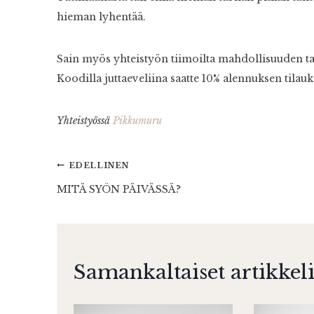
hieman lyhentää.
Sain myös yhteistyön tiimoilta mahdollisuuden t
Koodilla juttaeveliina saatte 10% alennuksen til
Yhteistyössä
Pikkumuru
Artikkelien
EDELLINEN
MITÄ SYÖN PÄIVÄSSÄ?
selaus
Samankaltaiset artikkeli