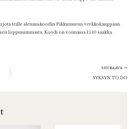
arjota teille alennuskoodin Pikkumurun verkkokauppaan.
auksen loppusummasta. Koodi on voimassa 15.10 saakka.
SEURAAVA
SYKSYN TO DO
t