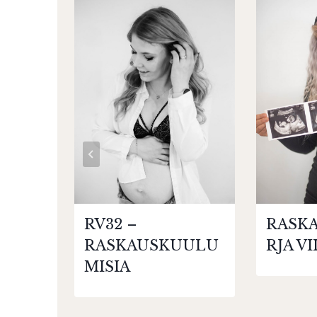
RV32 –
RASKA
RASKAUSKUULU
RJA VI
MISIA