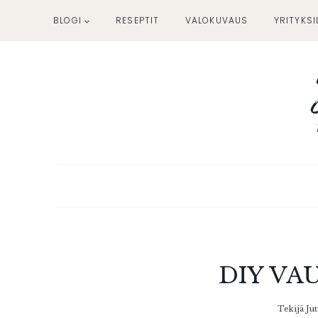
Siirry
BLOGI
RESEPTIT
VALOKUVAUS
YRITYKSI
sisältöön
DIY VA
Tekijä
Jut