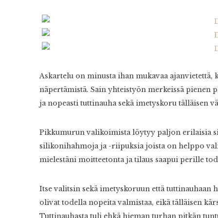
Askartelu on minusta ihan mukavaa ajanvietettä, k
näpertämistä. Sain yhteistyön merkeissä pienen pa
ja nopeasti tuttinauha sekä imetyskoru tälläisen
Pikkumurun valikoimista löytyy paljon erilaisia si
silikonihahmoja ja -riipuksia joista on helppo val
mielestäni moitteetonta ja tilaus saapui perille tod
Itse valitsin sekä imetyskoruun että tuttinauhaan
olivat todella nopeita valmistaa, eikä tälläisen k
Tuttinauhasta tuli ehkä hieman turhan pitkän tuntu