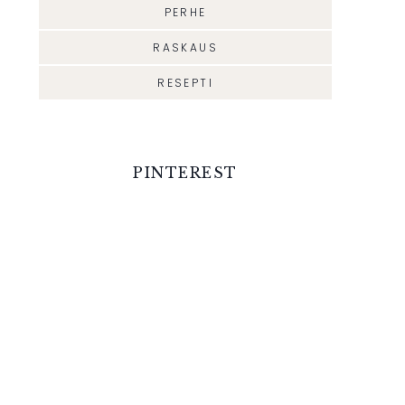
PERHE
RASKAUS
RESEPTI
PINTEREST
MILTÄ TUNTUU
ENSIMMÄINE
SAADA POIKA
KUUKAUSI
KAHDEN TYTÖN
KAHDEN LAP
JÄLKEEN?
ÄITINÄ