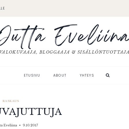
LLE
Jutta Eveliin
VALOKUVAAJA, BLOGGAAJA & SISÄLLÖNTUOTTAJ
ETUSIVU
ABOUT
YHTEYS
RASKAUS
UVAJUTTUJA
ta Eveliina
9.10.2017