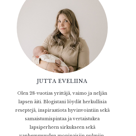
JUTTA EVELIINA
Olen 28-vuotias yrittäjä, vaimo ja neljän
lapsen äiti. Blogistani löydät herkullisia
reseptejä, inspiraatiota hyvinvointiin sekä
samaistumispintaa ja vertaistukea
lapsiperheen sirkukseen sekä
vanhemmuuden moninaisiin pulmiin.