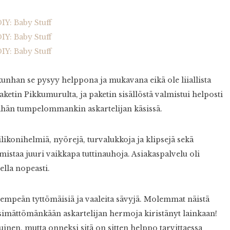
unhan se pysyy helppona ja mukavana eikä ole liiallista
ketin Pikkumurulta, ja paketin sisällöstä valmistui helposti
 vähän tumpelommankin askartelijan käsissä.
likonihelmiä, nyörejä, turvalukkoja ja klipsejä sekä
mistaa juuri vaikkapa tuttinauhoja. Asiakaspalvelu oli
ella nopeasti.
 hempeän tyttömäisiä ja vaaleita sävyjä. Molemmat näistä
ärsimättömänkään askartelijan hermoja kiristänyt lainkaan!
inen, mutta onneksi sitä on sitten helppo tarvittaessa