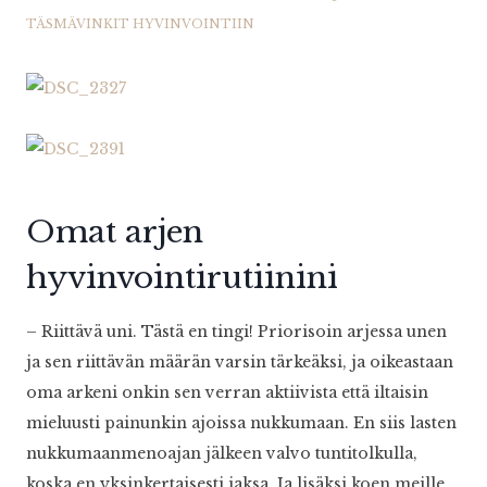
TÄSMÄVINKIT HYVINVOINTIIN
Omat arjen
hyvinvointirutiinini
– Riittävä uni. Tästä en tingi! Priorisoin arjessa unen
ja sen riittävän määrän varsin tärkeäksi, ja oikeastaan
oma arkeni onkin sen verran aktiivista että iltaisin
mieluusti painunkin ajoissa nukkumaan. En siis lasten
nukkumaanmenoajan jälkeen valvo tuntitolkulla,
koska en yksinkertaisesti jaksa. Ja lisäksi koen meille