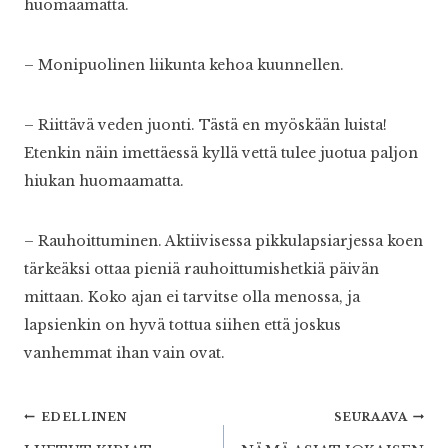
huomaamatta.
– Monipuolinen liikunta kehoa kuunnellen.
– Riittävä veden juonti. Tästä en myöskään luista!
Etenkin näin imettäessä kyllä vettä tulee juotua paljon
hiukan huomaamatta.
– Rauhoittuminen. Aktiivisessa pikkulapsiarjessa koen
tärkeäksi ottaa pieniä rauhoittumishetkiä päivän
mittaan. Koko ajan ei tarvitse olla menossa, ja
lapsienkin on hyvä tottua siihen että joskus
vanhemmat ihan vain ovat.
Artikkelien
EDELLINEN
SEURAAVA