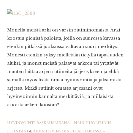
Monella meistä arki on varsin rutiniinomaista. Arki
koostuu pienistä paloista, joilla on suuressa kuvassa
etenkin pitkässä juoksussa valtavan suuri merkitys.
Monesti etenkin syksy mielletään tietyllä tapaa uuden
aluksi, ja monet meistä palaavat arkeen tai yrittävät
muuten laittaa arjen rutiineita järjestykseen ja ehkä
samalla myös lisätä omaa hyvinvointia ja jaksamista
arjessa. Mitkä rutiinit omassa arjessani ovat
hyvinvoinnin kannalta merkittäviä, ja millaisista
asioista arkeni koostan?
HYVINVOINTI RASKAUSAIKANA – NÄIN HUOLEHDIN
ITSESTÄNI
&
ÄIDIN HYVINVOINTI LAPSIARJESSA –