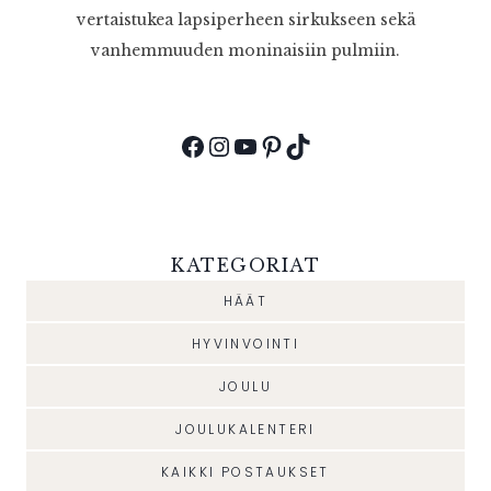
vertaistukea lapsiperheen sirkukseen sekä
vanhemmuuden moninaisiin pulmiin.
Facebook
Instagram
YouTube
Pinterest
TikTok
KATEGORIAT
HÄÄT
HYVINVOINTI
JOULU
JOULUKALENTERI
KAIKKI POSTAUKSET