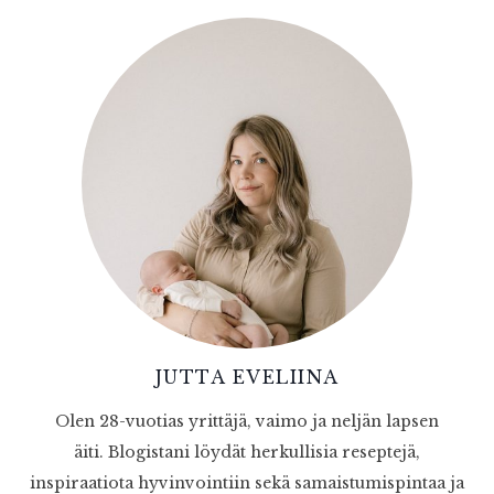
JUTTA EVELIINA
Olen 28-vuotias yrittäjä, vaimo ja neljän lapsen
äiti. Blogistani löydät herkullisia reseptejä,
inspiraatiota hyvinvointiin sekä samaistumispintaa ja