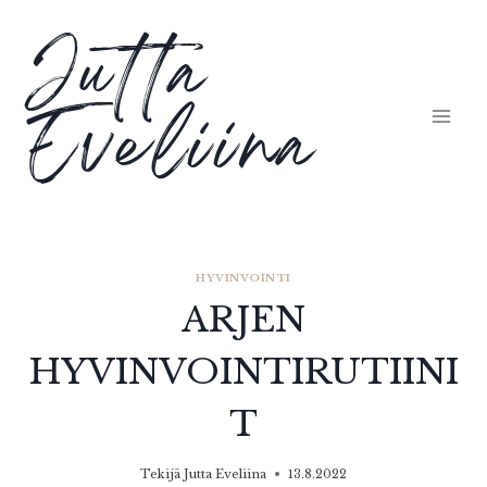
Siirry
Jutta
sisältöön
Eveliina
HYVINVOINTI
ARJEN
HYVINVOINTIRUTIINI
T
Tekijä
Jutta Eveliina
13.8.2022