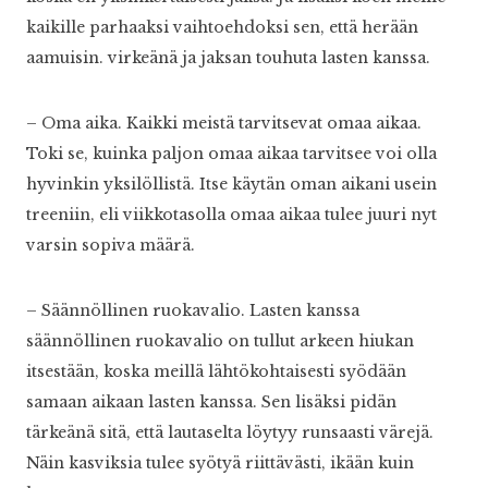
kaikille parhaaksi vaihtoehdoksi sen, että herään
aamuisin. virkeänä ja jaksan touhuta lasten kanssa.
– Oma aika. Kaikki meistä tarvitsevat omaa aikaa.
Toki se, kuinka paljon omaa aikaa tarvitsee voi olla
hyvinkin yksilöllistä. Itse käytän oman aikani usein
treeniin, eli viikkotasolla omaa aikaa tulee juuri nyt
varsin sopiva määrä.
– Säännöllinen ruokavalio. Lasten kanssa
säännöllinen ruokavalio on tullut arkeen hiukan
itsestään, koska meillä lähtökohtaisesti syödään
samaan aikaan lasten kanssa. Sen lisäksi pidän
tärkeänä sitä, että lautaselta löytyy runsaasti värejä.
Näin kasviksia tulee syötyä riittävästi, ikään kuin