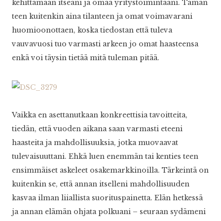
kehittämään itseäni ja omaa yritystoimintaani. Tämän
teen kuitenkin aina tilanteen ja omat voimavarani
huomioonottaen, koska tiedostan että tuleva
vauvavuosi tuo varmasti arkeen jo omat haasteensa
enkä voi täysin tietää mitä tuleman pitää.
Vaikka en asettanutkaan konkreettisia tavoitteita,
tiedän, että vuoden aikana saan varmasti eteeni
haasteita ja mahdollisuuksia, jotka muovaavat
tulevaisuuttani. Ehkä luen enemmän tai kenties teen
ensimmäiset askeleet osakemarkkinoilla. Tärkeintä on
kuitenkin se, että annan itselleni mahdollisuuden
kasvaa ilman liiallista suorituspainetta. Elän hetkessä
ja annan elämän ohjata polkuani – seuraan sydämeni