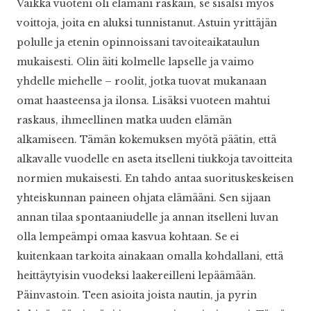
Vaikka vuoteni oli elämäni raskain, se sisälsi myös
voittoja, joita en aluksi tunnistanut. Astuin yrittäjän
polulle ja etenin opinnoissani tavoiteaikataulun
mukaisesti. Olin äiti kolmelle lapselle ja vaimo
yhdelle miehelle – roolit, jotka tuovat mukanaan
omat haasteensa ja ilonsa. Lisäksi vuoteen mahtui
raskaus, ihmeellinen matka uuden elämän
alkamiseen. Tämän kokemuksen myötä päätin, että
alkavalle vuodelle en aseta itselleni tiukkoja tavoitteita
normien mukaisesti. En tahdo antaa suorituskeskeisen
yhteiskunnan paineen ohjata elämääni. Sen sijaan
annan tilaa spontaaniudelle ja annan itselleni luvan
olla lempeämpi omaa kasvua kohtaan. Se ei
kuitenkaan tarkoita ainakaan omalla kohdallani, että
heittäytyisin vuodeksi laakereilleni lepäämään.
Päinvastoin. Teen asioita joista nautin, ja pyrin