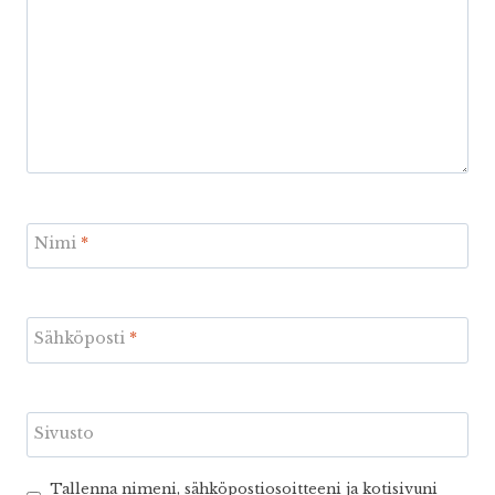
Nimi
*
Sähköposti
*
Sivusto
Tallenna nimeni, sähköpostiosoitteeni ja kotisivuni