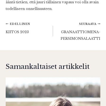
ääntä tietäen, että juuri tällainen vapaus voi olla avain
todelliseen onnellisuuteen.
Artikkelien
EDELLINEN
SEURAAVA
KIITOS 2023
GRANAATTIOMENA-
selaus
PERSIMONSALAATTI
Samankaltaiset artikkelit