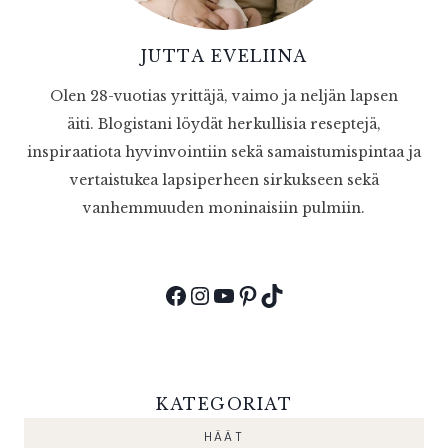
JUTTA EVELIINA
Olen 28-vuotias yrittäjä, vaimo ja neljän lapsen
äiti. Blogistani löydät herkullisia reseptejä,
inspiraatiota hyvinvointiin sekä samaistumispintaa ja
vertaistukea lapsiperheen sirkukseen sekä
vanhemmuuden moninaisiin pulmiin.
Facebook
Instagram
YouTube
Pinterest
TikTok
KATEGORIAT
HÄÄT