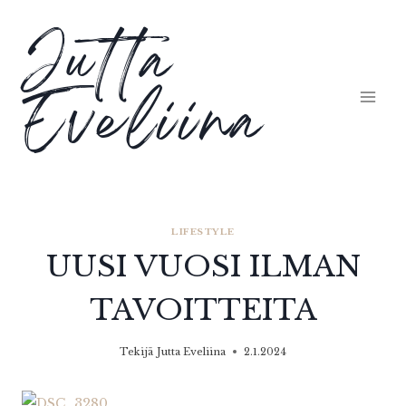
Siirry
Jutta
sisältöön
Eveliina
LIFESTYLE
UUSI VUOSI ILMAN
TAVOITTEITA
Tekijä
Jutta Eveliina
2.1.2024