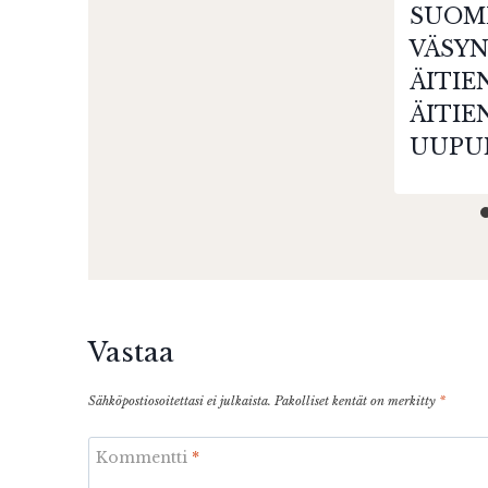
SUOM
VÄSY
ÄITIE
ÄITIE
UUPU
Vastaa
Sähköpostiosoitettasi ei julkaista.
Pakolliset kentät on merkitty
*
Kommentti
*