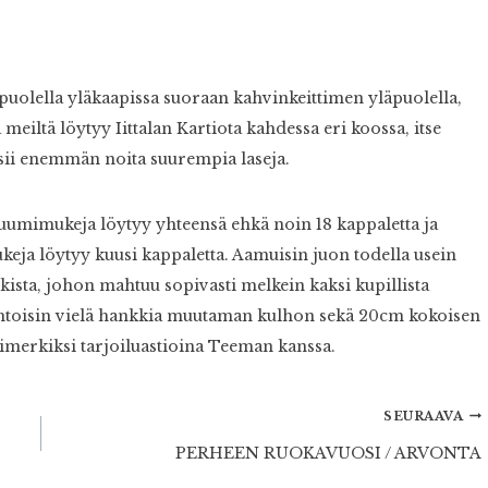
 puolella yläkaapissa suoraan kahvinkeittimen yläpuolella,
eiltä löytyy Iittalan Kartiota kahdessa eri koossa, itse
osii enemmän noita suurempia laseja.
uumimukeja löytyy yhteensä ehkä noin 18 kappaletta ja
ukeja löytyy kuusi kappaletta. Aamuisin juon todella usein
sta, johon mahtuu sopivasti melkein kaksi kupillista
ahtoisin vielä hankkia muutaman kulhon sekä 20cm kokoisen
 esimerkiksi tarjoiluastioina Teeman kanssa.
SEURAAVA
PERHEEN RUOKAVUOSI / ARVONTA