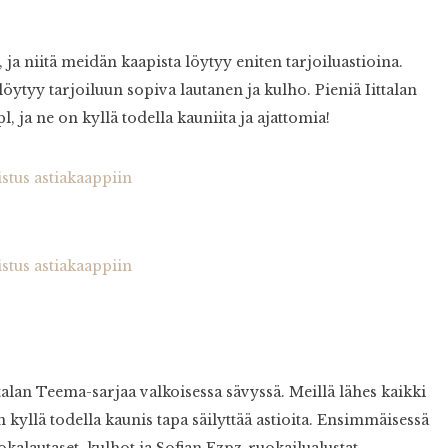
, ja niitä meidän kaapista löytyy eniten tarjoiluastioina.
 löytyy tarjoiluun sopiva lautanen ja kulho. Pieniä Iittalan
 ja ne on kyllä todella kauniita ja ajattomia!
talan Teema-sarjaa valkoisessa sävyssä. Meillä lähes kaikki
on kyllä todella kaunis tapa säilyttää astioita. Ensimmäisessä
okalautaset, kulhot ja Sofian Ezpz-ruokailualustat.