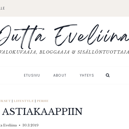
LLE
Jutta Eveliin
VALOKUVAAJA, BLOGGAAJA & SISÄLLÖNTUOTTAJ
ETUSIVU
ABOUT
YHTEYS
UKSET
|
LIFESTYLE
|
PERHE
 ASTIAKAAPPIIN
ta Eveliina
30.3.2019