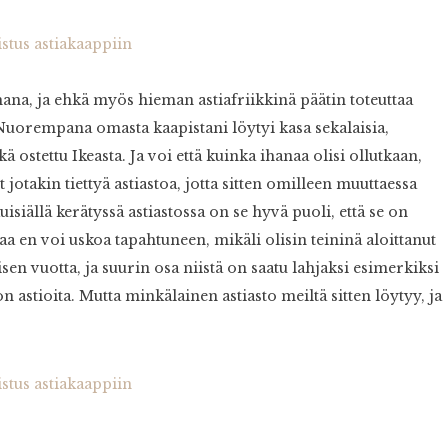
ana, ja ehkä myös hieman astiafriikkinä päätin toteuttaa
Nuorempana omasta kaapistani löytyi kasa sekalaisia,
sekä ostettu Ikeasta. Ja voi että kuinka ihanaa olisi ollutkaan,
 jotakin tiettyä astiastoa, jotta sitten omilleen muuttaessa
kuisiällä kerätyssä astiastossa on se hyvä puoli, että se on
aa en voi uskoa tapahtuneen, mikäli olisin teininä aloittanut
isen vuotta, ja suurin osa niistä on saatu lahjaksi esimerkiksi
n astioita. Mutta minkälainen astiasto meiltä sitten löytyy, ja