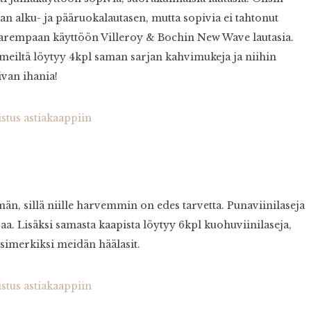
van alku- ja pääruokalautasen, mutta sopivia ei tahtonut
 parempaan käyttöön Villeroy & Bochin New Wave lautasia.
 meiltä löytyy 4kpl saman sarjan kahvimukeja ja niihin
ivan ihania!
än, sillä niille harvemmin on edes tarvetta. Punaviinilaseja
jaa. Lisäksi samasta kaapista löytyy 6kpl kuohuviinilaseja,
simerkiksi meidän häälasit.