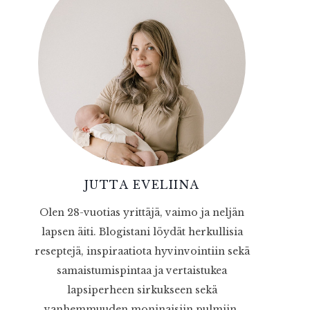
JUTTA EVELIINA
Olen 28-vuotias yrittäjä, vaimo ja neljän
lapsen äiti. Blogistani löydät herkullisia
reseptejä, inspiraatiota hyvinvointiin sekä
samaistumispintaa ja vertaistukea
lapsiperheen sirkukseen sekä
vanhemmuuden moninaisiin pulmiin.