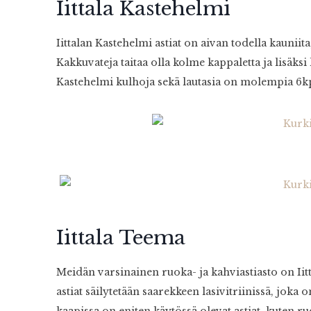
Iittala Kastehelmi
Iittalan Kastehelmi astiat on aivan todella kauniita
Kakkuvateja taitaa olla kolme kappaletta ja lisäksi
Kastehelmi kulhoja sekä lautasia on molempia 6kpl,
Iittala Teema
Meidän varsinainen ruoka- ja kahviastiasto on Iit
astiat säilytetään saarekkeen lasivitriinissä, joka 
kaapissa on eniten käytössä olevat astiat, kuten ru