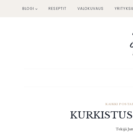
Siirry
BLOGI
RESEPTIT
VALOKUVAUS
YRITYKSI
sisältöön
KAIKKI POSTA
KURKISTUS
Tekijä
Jut