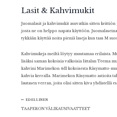
Lasit & Kahvimukit
Juomalasit ja kahvimukit asuvatkin sitten keittiön
josta ne on helppo napata käyttöön. Juomalaseina m
tykkään käyttää noita pieniä laseja kun taas M su
Kahvimukeja meiltä löytyy muutamaa erilaista. M
lisäksi saman kokoisia valkoisia Iittalan Teema m
kahvini Marimekon 4dl kokoisesta Räsymatto-muki
kahvia kerralla. Marimekon Räsymatto astioita t
lautasen verran, joita olisi sitten kiva yhdistellä
Artikkelien
EDELLINEN
TAAPERON VÄLIKAUSIVAATTEET
selaus