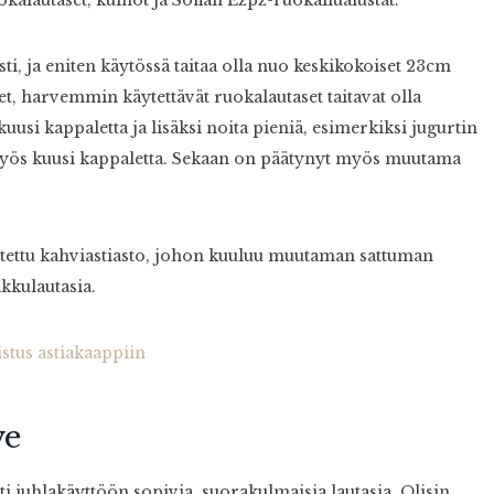
ti, ja eniten käytössä taitaa olla nuo keskikokoiset 23cm
ret, harvemmin käytettävät ruokalautaset taitavat olla
kuusi kappaletta ja lisäksi noita pieniä, esimerkiksi jugurtin
myös kuusi kappaletta. Sekaan on päätynyt myös muutama
oitettu kahviastiasto, johon kuuluu muutaman sattuman
kkulautasia.
ve
 juhlakäyttöön sopivia, suorakulmaisia lautasia. Olisin