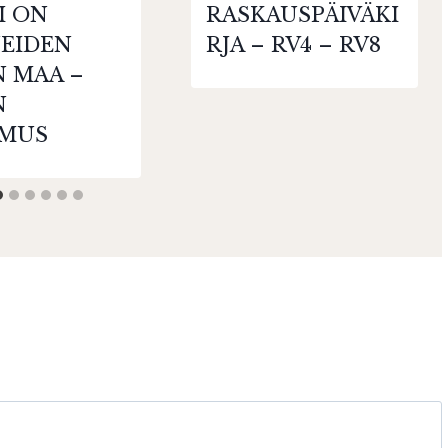
I ON
RASKAUSPÄIVÄKI
NEIDEN
RJA – RV4 – RV8
N MAA –
N
MUS