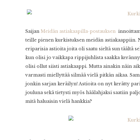
Saijan
Meidän astiakaapilla-postauksen
innoittam
teille pienen kurkistuksen meidän astiakaappiin. 
eriparisia astioita joita oli saatu sieltä sun täältä 
kun olisi jo vaikkapa rippijuhlista saakka kerännyt
olisi ollut siisti astiakaappi. Mutta ainakin näin ai
varmasti miellyttää silmää vielä pitkän aikaa. Sam
jonkin sarjan keräilyn! Astioita on nyt kerätty par
jouluna sekä tietysti myös häälahjaksi saatiin paljo
mitä haluaisin vielä hankkia?