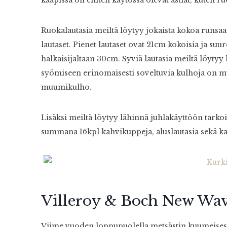
Ruokalautasia meiltä löytyy jokaista kokoa runsaas
lautaset. Pienet lautaset ovat 21cm kokoisia ja suu
halkaisijaltaan 30cm. Syviä lautasia meiltä löytyy 
syömiseen erinomaisesti soveltuvia kulhoja on 
muumikulho.
Lisäksi meiltä löytyy lähinnä juhlakäyttöön tark
summana 16kpl kahvikuppeja, aluslautasia sekä ka
Villeroy & Boch New Wa
Viime vuoden loppupuolella metsästin kuumeisesti