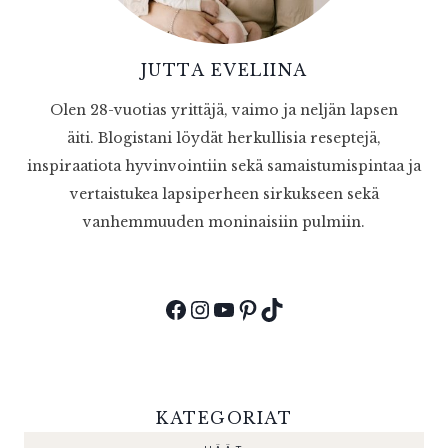
JUTTA EVELIINA
Olen 28-vuotias yrittäjä, vaimo ja neljän lapsen
äiti. Blogistani löydät herkullisia reseptejä,
inspiraatiota hyvinvointiin sekä samaistumispintaa ja
vertaistukea lapsiperheen sirkukseen sekä
vanhemmuuden moninaisiin pulmiin.
Facebook
Instagram
YouTube
Pinterest
TikTok
KATEGORIAT