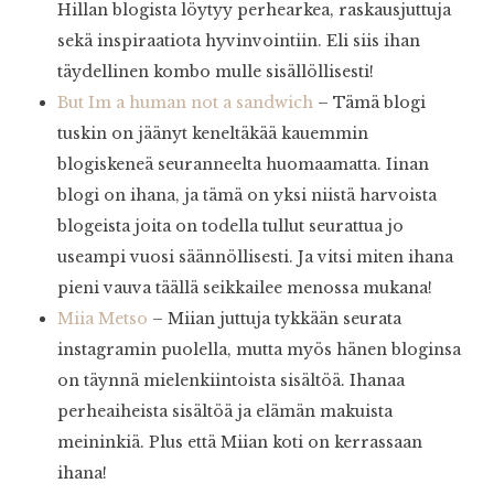
Hillan blogista löytyy perhearkea, raskausjuttuja
sekä inspiraatiota hyvinvointiin. Eli siis ihan
täydellinen kombo mulle sisällöllisesti!
But Im a human not a sandwich
– Tämä blogi
tuskin on jäänyt keneltäkää kauemmin
blogiskeneä seuranneelta huomaamatta. Iinan
blogi on ihana, ja tämä on yksi niistä harvoista
blogeista joita on todella tullut seurattua jo
useampi vuosi säännöllisesti. Ja vitsi miten ihana
pieni vauva täällä seikkailee menossa mukana!
Miia Metso
– Miian juttuja tykkään seurata
instagramin puolella, mutta myös hänen bloginsa
on täynnä mielenkiintoista sisältöä. Ihanaa
perheaiheista sisältöä ja elämän makuista
meininkiä. Plus että Miian koti on kerrassaan
ihana!