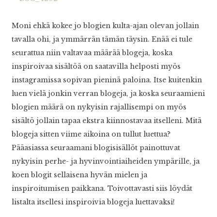
Moni ehkä kokee jo blogien kulta-ajan olevan jollain
tavalla ohi, ja ymmärrän tämän täysin. Enää ei tule
seurattua niin valtavaa määrää blogeja, koska
inspiroivaa sisältöä on saatavilla helposti myös
instagramissa sopivan pieninä paloina. Itse kuitenkin
luen vielä jonkin verran blogeja, ja koska seuraamieni
blogien määrä on nykyisin rajallisempi on myös
sisältö jollain tapaa ekstra kiinnostavaa itselleni. Mitä
blogeja sitten viime aikoina on tullut luettua?
Pääasiassa seuraamani blogisisällöt painottuvat
nykyisin perhe- ja hyvinvointiaiheiden ympärille, ja
koen blogit sellaisena hyvän mielen ja
inspiroitumisen paikkana. Toivottavasti siis löydät
listalta itsellesi inspiroivia blogeja luettavaksi!