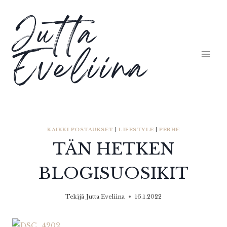
Siirry
Jutta
sisältöön
Eveliina
KAIKKI POSTAUKSET
|
LIFESTYLE
|
PERHE
TÄN HETKEN
BLOGISUOSIKIT
Tekijä
Jutta Eveliina
16.1.2022