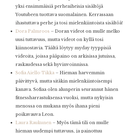
yksi ensimmäisiä perheaiheisia sisältöjä
Youtubeen tuottava suomalainen. Kerrassaan
ihastuttava perhe ja tosi mielenkiintoista sisältöä!
Dora Palmroos
– Doran videot on mulle melko
uusi tuttavuus, mutta videot on kyllä tosi
kiinnostavia. Täältä löytyy myday tyyppisiä
videoita, joissa pääpaino on arkisissa jutuissa,
raskaudessa sekä hyvinvoinnissa.
Sofia Aiello-Tikka
– Hieman harvemmin
päivittyvä, mutta sitäkin mielenkiintoisempi
kanava. Sofiaa olen alunperin seurannut hänen
fitnessharrastuksensa vuoksi, mutta nykyisin
menossa on mukana myös ihana pieni
poikavauva Leon.
Laura Raukunen
– Myös tämä tili on mulle
hieman uudempi tuttavuus, ja painottuu