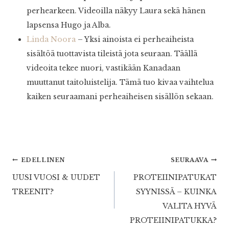
perhearkeen. Videoilla näkyy Laura sekä hänen
lapsensa Hugo ja Alba.
Linda Noora
– Yksi ainoista ei perheaiheista
sisältöä tuottavista tileistä jota seuraan. Täällä
videoita tekee nuori, vastikään Kanadaan
muuttanut taitoluistelija. Tämä tuo kivaa vaihtelua
kaiken seuraamani perheaiheisen sisällön sekaan.
Artikkelien
EDELLINEN
SEURAAVA
UUSI VUOSI & UUDET
PROTEIINIPATUKAT
selaus
TREENIT?
SYYNISSÄ – KUINKA
VALITA HYVÄ
PROTEIINIPATUKKA?