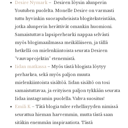
Desire Nymark
– Desiren löysin alunperin
Youtuben puolelta. Monelle Desire on varmasti
tuttu hyvinkin suorapuheisista blogiteksteistään,
jotka alunperin herättivät omankin huomioni.
Samaistuttava lapsiperhearki nappaa selvästi
myös blogimaailmassa meikäläiseen, ja tällä
hetkellä on mielenkiintoista seurata Desiren
”vauvaprojektin” etenemistä.
Iidan matkassa
– Myös tästä blogista löytyy
perharkea, sekä myös paljon muuta
mielenkiintoista sisältöä. Iidan sisältö on tosi
samaistuttavaa, ja erityisen paljon tykkään seurata
Iidaa instagramin puolella. Vahva suositus!
Emili K
– Tätä blogia tulee rehellisyyden nimissä
seurattua hieman harvemmin, mutta tästä saan
sitäkin enemmän inspiraatiota. Tästä