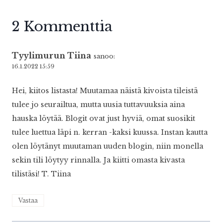
2 Kommenttia
Tyylimurun Tiina
sanoo:
16.1.2022 15:59
Hei, kiitos listasta! Muutamaa näistä kivoista tileistä
tulee jo seurailtua, mutta uusia tuttavuuksia aina
hauska löytää. Blogit ovat just hyviä, omat suosikit
tulee luettua läpi n. kerran -kaksi kuussa. Instan kautta
olen löytänyt muutaman uuden blogin, niin monella
sekin tili löytyy rinnalla. Ja kiitti omasta kivasta
tilistäsi! T. Tiina
Vastaa