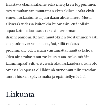
Haastava elämäntilanne sekä imetyksen loppuminen
toivat mukanaan muutaman ekstrakilon, jotka eivät
ennen raskautumista juurikaan ahdistaneet. Mutta
alkuraskaudessa kuitenkin huomasin, että jollain
tapaa koin halua saada takaisin sen oman
ihannepainoni. Kehon muutoksien työstäminen vaati
siis jonkin verran ajatustyötä, sillä raskaus
pidemmälle edetessään väistämättä muuttaa kehoa.
Olen aina rakastanut raskausvatsaa, onko mitään
kauniimpaa? Silti erityisesti alkuraskaudessa, kun olo
omassa kropassa oli lähinnä turvonnut niin itsestäni
tuntui hiukan epävarmalta ja epämiellyttävältä.
Liikunta