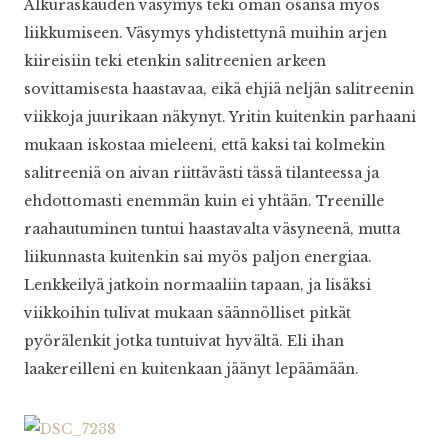
Alkuraskauden väsymys teki oman osansa myös
liikkumiseen. Väsymys yhdistettynä muihin arjen
kiireisiin teki etenkin salitreenien arkeen
sovittamisesta haastavaa, eikä ehjiä neljän salitreenin
viikkoja juurikaan näkynyt. Yritin kuitenkin parhaani
mukaan iskostaa mieleeni, että kaksi tai kolmekin
salitreeniä on aivan riittävästi tässä tilanteessa ja
ehdottomasti enemmän kuin ei yhtään. Treenille
raahautuminen tuntui haastavalta väsyneenä, mutta
liikunnasta kuitenkin sai myös paljon energiaa.
Lenkkeilyä jatkoin normaaliin tapaan, ja lisäksi
viikkoihin tulivat mukaan säännölliset pitkät
pyörälenkit jotka tuntuivat hyvältä. Eli ihan
laakereilleni en kuitenkaan jäänyt lepäämään.