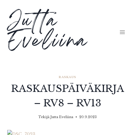
Siirry
Jutta
sisältöön
Eveliina
RASKAUS
RASKAUSPÄIVÄKIRJA
– RV8 – RV13
Tekijä
Jutta Eveliina
20.9.2023