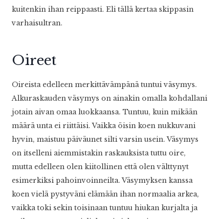
kuitenkin ihan reippaasti. Eli tällä kertaa skippasin
varhaisultran.
Oireet
Oireista edelleen merkittävämpänä tuntui väsymys.
Alkuraskauden väsymys on ainakin omalla kohdallani
jotain aivan omaa luokkaansa. Tuntuu, kuin mikään
määrä unta ei riittäisi. Vaikka öisin koen nukkuvani
hyvin, maistuu päiväunet silti varsin usein. Väsymys
on itselleni aiemmistakin raskauksista tuttu oire,
mutta edelleen olen kiitollinen että olen välttynyt
esimerkiksi pahoinvoinneilta. Väsymyksen kanssa
koen vielä pystyväni elämään ihan normaalia arkea,
vaikka toki sekin toisinaan tuntuu hiukan kurjalta ja