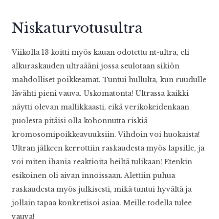
Niskaturvotusultra
Viikolla 13 koitti myös kauan odotettu nt-ultra, eli
alkuraskauden ultraääni jossa seulotaan sikiön
mahdolliset poikkeamat. Tuntui hullulta, kun ruudulle
lävähti pieni vauva. Uskomatonta! Ultrassa kaikki
näytti olevan mallikkaasti, eikä verikokeidenkaan
puolesta pitäisi olla kohonnutta riskiä
kromosomipoikkeavuuksiin. Vihdoin voi huokaista!
Ultran jälkeen kerrottiin raskaudesta myös lapsille, ja
voi miten ihania reaktioita heiltä tulikaan! Etenkin
esikoinen oli aivan innoissaan. Alettiin puhua
raskaudesta myös julkisesti, mikä tuntui hyvältä ja
jollain tapaa konkretisoi asiaa. Meille todella tulee
vauva!