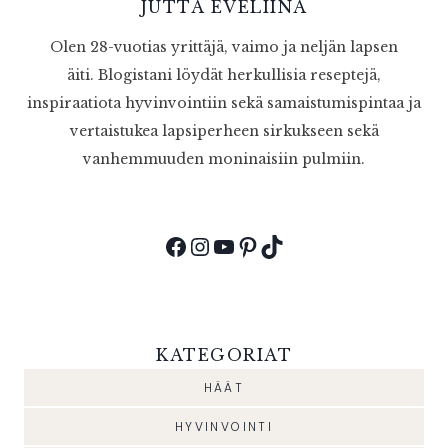
JUTTA EVELIINA
Olen 28-vuotias yrittäjä, vaimo ja neljän lapsen
äiti. Blogistani löydät herkullisia reseptejä,
inspiraatiota hyvinvointiin sekä samaistumispintaa ja
vertaistukea lapsiperheen sirkukseen sekä
vanhemmuuden moninaisiin pulmiin.
Facebook
Instagram
YouTube
Pinterest
TikTok
KATEGORIAT
HÄÄT
HYVINVOINTI