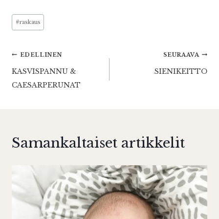
Avainsanat:
#
raskaus
Artikkelien
EDELLINEN
SEURAAVA
KASVISPANNU &
SIENIKEITTO
selaus
CAESARPERUNAT
Samankaltaiset artikkelit