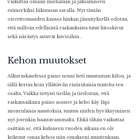
vaikuttaa omaan mielialaan ja jaksamiseen
esimerkiksi liikunnan saralla. Nyt tämän
oireettomuuden kanssa hiukan jännityksellä odotan,
että milloin edellisistä raskauksista tutut liitoskivut
sekä närästys astuvat kuvioihin..
Kehon muutokset
Alkuraskaudessa paino nousi heti muutaman kilon, ja
tällä kertaa koin yllättävän ristiriitaisia tunteita sen
osalta. Vaikka tietysti tiedän ja tiedostan, että
raskausaikana paino nousee ja keho käy läpi
monenlaisia muutoksia, tuntuu niiden hyväksyminen
nyt jotenkin haastavammalta. Ehkä tähän vaikuttaa
osittain se, että kuluneen vuoden aikana en ole
kokenut omaa kehoa niin omakseni muutenkaan.