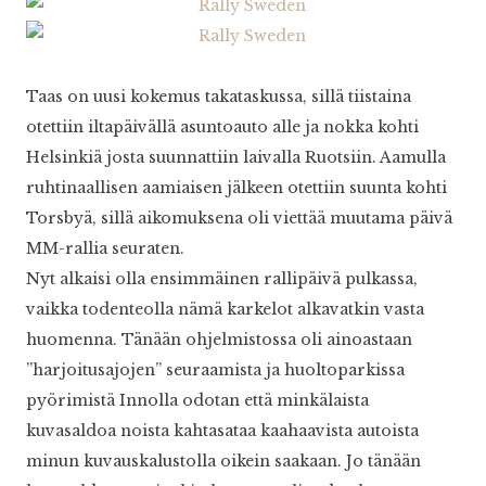
Taas on uusi kokemus takataskussa, sillä tiistaina
otettiin iltapäivällä asuntoauto alle ja nokka kohti
Helsinkiä josta suunnattiin laivalla Ruotsiin. Aamulla
ruhtinaallisen aamiaisen jälkeen otettiin suunta kohti
Torsbyä, sillä aikomuksena oli viettää muutama päivä
MM-rallia seuraten.
Nyt alkaisi olla ensimmäinen rallipäivä pulkassa,
vaikka todenteolla nämä karkelot alkavatkin vasta
huomenna. Tänään ohjelmistossa oli ainoastaan
”harjoitusajojen” seuraamista ja huoltoparkissa
pyörimistä Innolla odotan että minkälaista
kuvasaldoa noista kahtasataa kaahaavista autoista
minun kuvauskalustolla oikein saakaan. Jo tänään