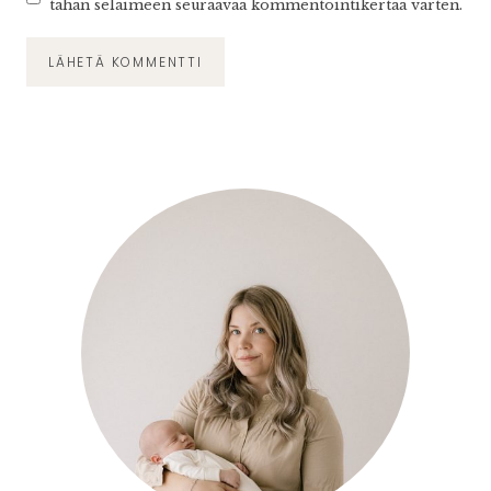
tähän selaimeen seuraavaa kommentointikertaa varten.