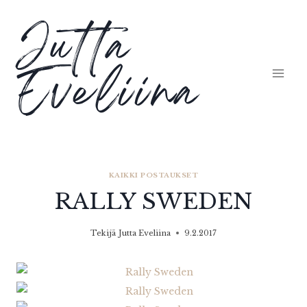
Siirry
Jutta
sisältöön
Eveliina
KAIKKI POSTAUKSET
RALLY SWEDEN
Tekijä
Jutta Eveliina
9.2.2017