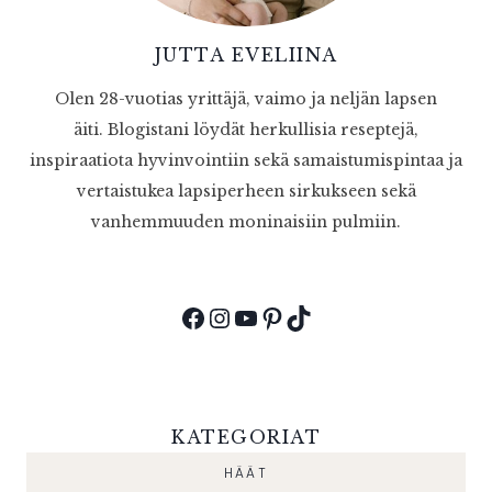
JUTTA EVELIINA
Olen 28-vuotias yrittäjä, vaimo ja neljän lapsen
äiti. Blogistani löydät herkullisia reseptejä,
inspiraatiota hyvinvointiin sekä samaistumispintaa ja
vertaistukea lapsiperheen sirkukseen sekä
vanhemmuuden moninaisiin pulmiin.
Facebook
Instagram
YouTube
Pinterest
TikTok
KATEGORIAT
HÄÄT