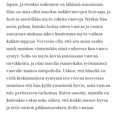
lapsia, ja etenkin esikoinen on lähinnä innoissaan.
Hän on aina ollut innokas nukkevauvojen hoivaaja, ja
hoivaa mielellään myös oikeita vauvoja. Nytkin hän
usein puhuu, kuinka hoitaa sitten vauvaa ja omien
sanojensa mukaan aikoo kuulemma myös vaihtaa
kakkavaippoja. Voi tosin olla, että sen asian osalta
mieli muuttuu viimeistään siinä vaiheessa kun vauva
syntyy. Sofia on myös kovin innoissaan vauvan
tarvikkeista, ja olisi innolla esimerkiksi syöttämässä
vauvalle maitoa tuttipullolla. Uskon, että hänellä on
vielä keskimmäisen syntymä sen verran tuoreessa
muistissa että hän kyllä ymmärtää hyvin, mitä vauvan
tulo perheeseen tarkoittaa. Kuten sanottu, minulla on
kuitenkin vakaa usko siihen, että kaikki menee hyvin
ja tytöt ottavat pikkusisaruksen ilolla vastaan.