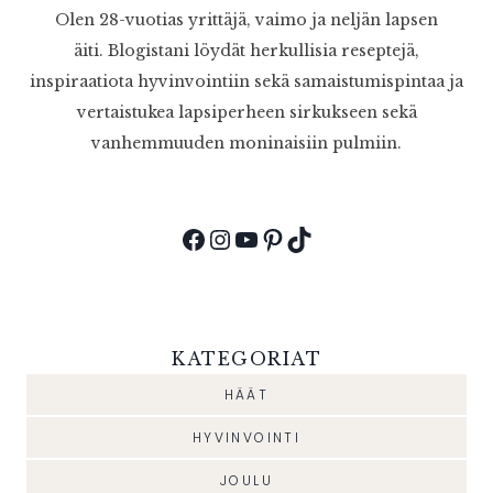
Olen 28-vuotias yrittäjä, vaimo ja neljän lapsen
äiti. Blogistani löydät herkullisia reseptejä,
inspiraatiota hyvinvointiin sekä samaistumispintaa ja
vertaistukea lapsiperheen sirkukseen sekä
vanhemmuuden moninaisiin pulmiin.
Facebook
Instagram
YouTube
Pinterest
TikTok
KATEGORIAT
HÄÄT
HYVINVOINTI
JOULU