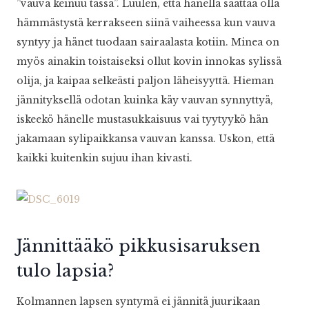
”vauva keinuu tässä”. Luulen, että hänellä saattaa olla
hämmästystä kerrakseen siinä vaiheessa kun vauva
syntyy ja hänet tuodaan sairaalasta kotiin. Minea on
myös ainakin toistaiseksi ollut kovin innokas sylissä
olija, ja kaipaa selkeästi paljon läheisyyttä. Hieman
jännityksellä odotan kuinka käy vauvan synnyttyä,
iskeekö hänelle mustasukkaisuus vai tyytyykö hän
jakamaan sylipaikkansa vauvan kanssa. Uskon, että
kaikki kuitenkin sujuu ihan kivasti.
Jännittääkö pikkusisaruksen
tulo lapsia?
Kolmannen lapsen syntymä ei jännitä juurikaan