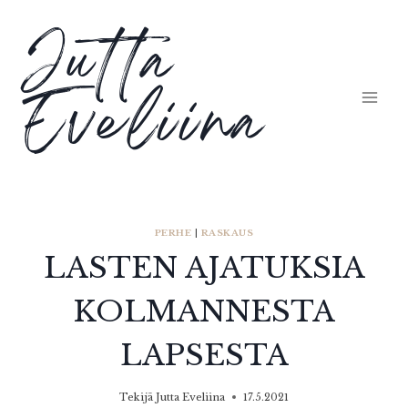
Siirry
Jutta
sisältöön
Eveliina
PERHE
|
RASKAUS
LASTEN AJATUKSIA
KOLMANNESTA
LAPSESTA
Tekijä
Jutta Eveliina
17.5.2021