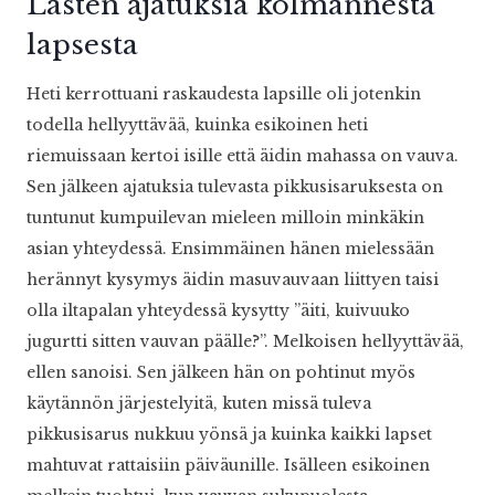
Lasten ajatuksia kolmannesta
lapsesta
Heti kerrottuani raskaudesta lapsille oli jotenkin
todella hellyyttävää, kuinka esikoinen heti
riemuissaan kertoi isille että äidin mahassa on vauva.
Sen jälkeen ajatuksia tulevasta pikkusisaruksesta on
tuntunut kumpuilevan mieleen milloin minkäkin
asian yhteydessä. Ensimmäinen hänen mielessään
herännyt kysymys äidin masuvauvaan liittyen taisi
olla iltapalan yhteydessä kysytty ”äiti, kuivuuko
jugurtti sitten vauvan päälle?”. Melkoisen hellyyttävää,
ellen sanoisi. Sen jälkeen hän on pohtinut myös
käytännön järjestelyitä, kuten missä tuleva
pikkusisarus nukkuu yönsä ja kuinka kaikki lapset
mahtuvat rattaisiin päiväunille. Isälleen esikoinen