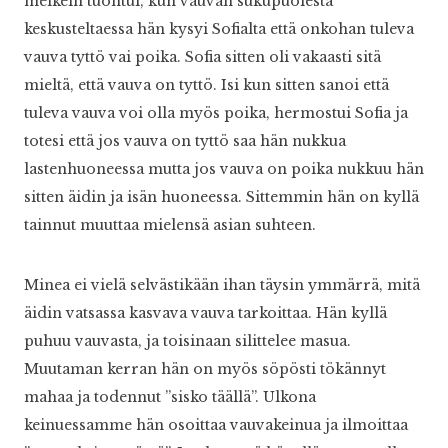
melkein tuohtui, kun vauvan sukupuolesta
keskusteltaessa hän kysyi Sofialta että onkohan tuleva
vauva tyttö vai poika. Sofia sitten oli vakaasti sitä
mieltä, että vauva on tyttö. Isi kun sitten sanoi että
tuleva vauva voi olla myös poika, hermostui Sofia ja
totesi että jos vauva on tyttö saa hän nukkua
lastenhuoneessa mutta jos vauva on poika nukkuu hän
sitten äidin ja isän huoneessa. Sittemmin hän on kyllä
tainnut muuttaa mielensä asian suhteen.
Minea ei vielä selvästikään ihan täysin ymmärrä, mitä
äidin vatsassa kasvava vauva tarkoittaa. Hän kyllä
puhuu vauvasta, ja toisinaan silittelee masua.
Muutaman kerran hän on myös söpösti tökännyt
mahaa ja todennut ”sisko täällä”. Ulkona
keinuessamme hän osoittaa vauvakeinua ja ilmoittaa