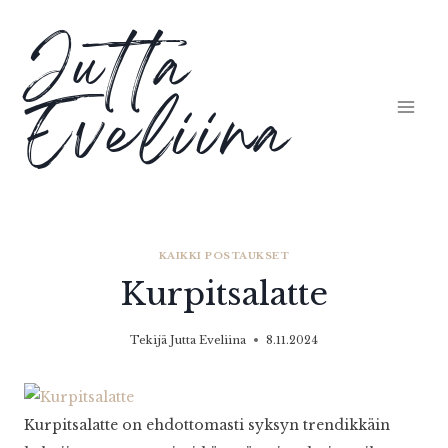
Siirry
Jutta
sisältöön
Eveliina
KAIKKI POSTAUKSET
Kurpitsalatte
Tekijä
Jutta Eveliina
8.11.2024
Kurpitsalatte on ehdottomasti syksyn trendikkäin