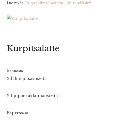
Lue myös:
Dalgona ilman sokeria – 3x trendikahvi
Kurpitsalatte
2 annosta
2dl kurpitsasosetta
2tl piparkakkumaustetta
Espressoa