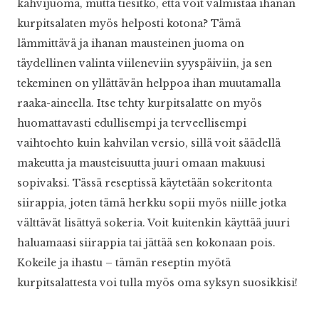
kahvijuoma, mutta tiesitkö, että voit valmistaa ihanan
kurpitsalaten myös helposti kotona? Tämä
lämmittävä ja ihanan mausteinen juoma on
täydellinen valinta viileneviin syyspäiviin, ja sen
tekeminen on yllättävän helppoa ihan muutamalla
raaka-aineella. Itse tehty kurpitsalatte on myös
huomattavasti edullisempi ja terveellisempi
vaihtoehto kuin kahvilan versio, sillä voit säädellä
makeutta ja mausteisuutta juuri omaan makuusi
sopivaksi. Tässä reseptissä käytetään sokeritonta
siirappia, joten tämä herkku sopii myös niille jotka
välttävät lisättyä sokeria. Voit kuitenkin käyttää juuri
haluamaasi siirappia tai jättää sen kokonaan pois.
Kokeile ja ihastu – tämän reseptin myötä
kurpitsalattesta voi tulla myös oma syksyn suosikkisi!