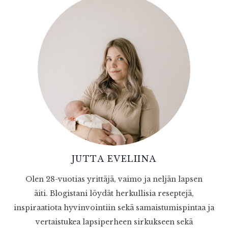
JUTTA EVELIINA
Olen 28-vuotias yrittäjä, vaimo ja neljän lapsen
äiti. Blogistani löydät herkullisia reseptejä,
inspiraatiota hyvinvointiin sekä samaistumispintaa ja
vertaistukea lapsiperheen sirkukseen sekä