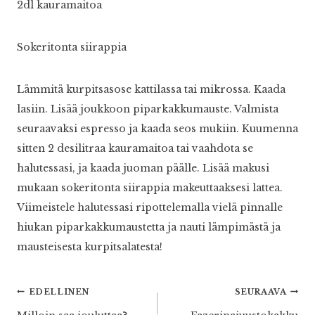
2dl kauramaitoa
Sokeritonta siirappia
Lämmitä kurpitsasose kattilassa tai mikrossa. Kaada
lasiin. Lisää joukkoon piparkakkumauste. Valmista
seuraavaksi espresso ja kaada seos mukiin. Kuumenna
sitten 2 desilitraa kauramaitoa tai vaahdota se
halutessasi, ja kaada juoman päälle. Lisää makusi
mukaan sokeritonta siirappia makeuttaaksesi lattea.
Viimeistele halutessasi ripottelemalla vielä pinnalle
hiukan piparkakkumaustetta ja nauti lämpimästä ja
mausteisesta kurpitsalatesta!
Artikkelien
EDELLINEN
SEURAAVA