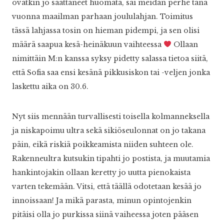
ovatkin jo saattaneet huomata, sai meidän perhe tänä
vuonna maailman parhaan joululahjan. Toimitus
tässä lahjassa tosin on hieman pidempi, ja sen olisi
määrä saapua kesä-heinäkuun vaihteessa
Ollaan
nimittäin M:n kanssa syksy pidetty salassa tietoa siitä,
että Sofia saa ensi kesänä pikkusiskon tai -veljen jonka
laskettu aika on 30.6.
Nyt siis mennään turvallisesti toisella kolmanneksella
ja niskapoimu ultra sekä sikiöseulonnat on jo takana
päin, eikä riskiä poikkeamista niiden suhteen ole.
Rakenneultra kutsukin tipahti jo postista, ja muutamia
hankintojakin ollaan keretty jo uutta pienokaista
varten tekemään. Vitsi, että täällä odotetaan kesää jo
innoissaan! Ja mikä parasta, minun opintojenkin
pitäisi olla jo purkissa siinä vaiheessa joten pääsen