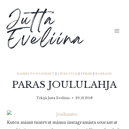
Siirry
Jutta
sisältöön
Eveliina
KAIKKI POSTAUKSET
|
LIFESTYLE
|
PERHE
|
RASKAUS
PARAS JOULULAHJA
Tekijä
Jutta Eveliina
29.12.2018
Kuten minut tuntevat minua instagramista seuraavat