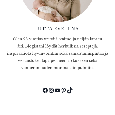
JUTTA EVELIINA
Olen 28-vuotias yrittäjä, vaimo ja neljän lapsen
äiti. Blogistani löydät herkullisia reseptejä,
inspiraatiota hyvinvointiin sekä samaistumispintaa ja
vertaistukea lapsiperheen sirkukseen sekä
vanhemmuuden moninaisiin pulmiin.
Facebook
Instagram
YouTube
Pinterest
TikTok