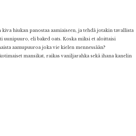
kiva hiukan panostaa aamiaiseen, ja tehdä jotakin tavallista
ti uunipuuro, eli baked oats. Koska miksi et aloittaisi
maista aamupuuroa joka vie kielen mennessään?
otimaiset mansikat, raikas vaniljarahka sekä ihana kanelin