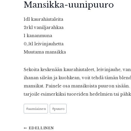
Mansikka-uunipuuro
1dl kaurahiutaleita
2rkl vaniljarahkaa
1 kananmuna
0,5tl leivinjauhetta
Muutama mansikka
Sekoita keskenään kaurahiutaleet, leivinjauhe, v
ihanan sileän ja kuohkean, voit tehdä tämän blende
mansikat. Painele osa mansikoista puuron sisään. P
tarjoile esimerkiksi tuoreiden hedelmien tai päh
Avainsanat:
#
aamiainen
#
puuro
Artikkelien
EDELLINEN