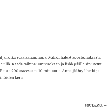
aniljarahka sekä kananmuna. Mikäli haluat koostumuksesta
rillä. Kaada taikina uunivuokaan ja lisää päälle siivutetut
aista 200 asteessa n. 10 minuuttia. Anna jäähtyä hetki ja
kinöiden kera.
SEURAAVA