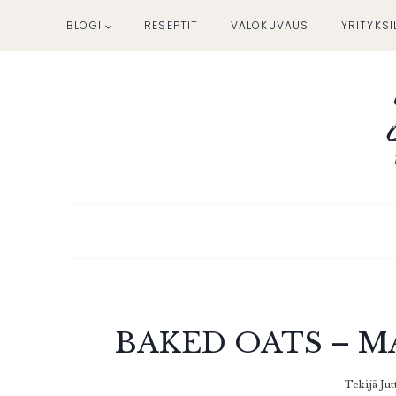
Siirry
BLOGI
RESEPTIT
VALOKUVAUS
YRITYKSI
sisältöön
BAKED OATS – 
Tekijä
Jut