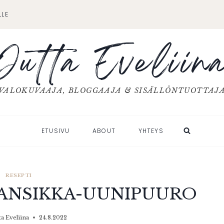
LLE
Jutta Eveliin
VALOKUVAAJA, BLOGGAAJA & SISÄLLÖNTUOTTAJ
ETUSIVU
ABOUT
YHTEYS
RESEPTI
MANSIKKA-UUNIPUURO
ta Eveliina
24.8.2022