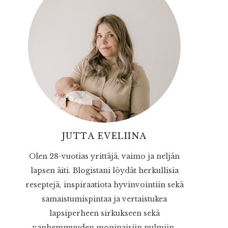
JUTTA EVELIINA
Olen 28-vuotias yrittäjä, vaimo ja neljän
lapsen äiti. Blogistani löydät herkullisia
reseptejä, inspiraatiota hyvinvointiin sekä
samaistumispintaa ja vertaistukea
lapsiperheen sirkukseen sekä
vanhemmuuden moninaisiin pulmiin.