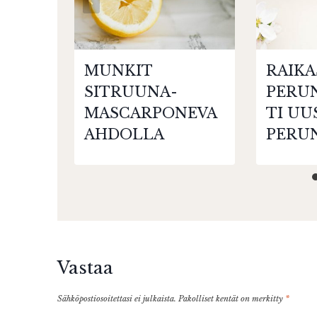
MUNKIT
RAIKA
SITRUUNA-
PERU
MASCARPONEVA
TI UU
AHDOLLA
PERU
Vastaa
Sähköpostiosoitettasi ei julkaista.
Pakolliset kentät on merkitty
*