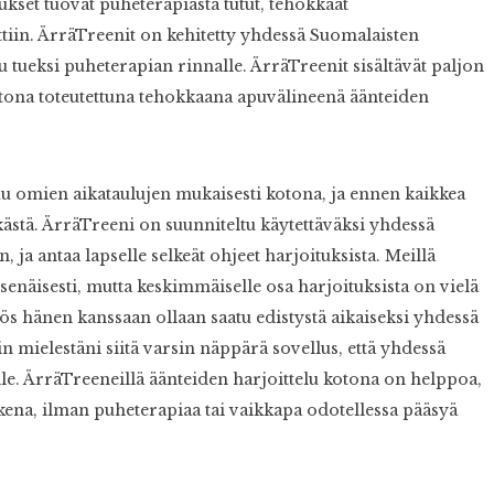
set tuovat puheterapiasta tutut, tehokkaat
ttiin. ÄrräTreenit on kehitetty yhdessä Suomalaisten
u tueksi puheterapian rinnalle. ÄrräTreenit sisältävät paljon
otona toteutettuna tehokkaana apuvälineenä äänteiden
uu omien aikataulujen mukaisesti kotona, ja ennen kaikkea
kästä. ÄrräTreeni on suunniteltu käytettäväksi yhdessä
a antaa lapselle selkeät ohjeet harjoituksista. Meillä
senäisesti, mutta keskimmäiselle osa harjoituksista on vielä
yös hänen kanssaan ollaan saatu edistystä aikaiseksi yhdessä
in mielestäni siitä varsin näppärä sovellus, että yhdessä
le. ÄrräTreeneillä äänteiden harjoittelu kotona on helppoa,
kena, ilman puheterapiaa tai vaikkapa odotellessa pääsyä