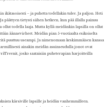
ikätasoisesti – ja puhetta todellakin tulee. Ja paljon. Heti
Ja päättyen tietysti siihen hetkeen, kun pää illalla painuu
a ollut todella laaja. Mutta kyllä meidänkin lapsilla on ollut
täin äännevirheet. Meidän pian 5-vuotiaalta esikoiselta
teitä puuttuu useampi. Ja nimenomaan keskimmäisen kanssa
harmillisesti ainakin meidän asuinseudulla jonot ovat
rräTreenit, josko saataisiin puheterapian harjoitteilla
ista kärsiville lapsille ja heidän vanhemmilleen.