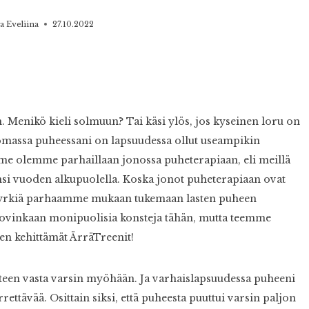
ta Eveliina
27.10.2022
. Menikö kieli solmuun? Tai käsi ylös, jos kyseinen loru on
lä omassa puheessani on lapsuudessa ollut useampikin
t me olemme parhaillaan jonossa puheterapiaan, eli meillä
nsi vuoden alkupuolella. Koska jonot puheterapiaan ovat
 pyrkiä parhaamme mukaan tukemaan lasten puheen
le kovinkaan monipuolisia konsteja tähän, mutta teemme
en kehittämät ÄrräTreenit!
teen vasta varsin myöhään. Ja varhaislapsuudessa puheeni
ttävää. Osittain siksi, että puheesta puuttui varsin paljon