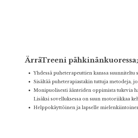
ÄrräTreeni pähkinänkuoressa
Yhdessä puheterapeuttien kanssa suunniteltu 
Sisältää puheterapiastakin tuttuja metodeja, j
Monipuolisesti äänteiden oppimista tukevia har
Lisäksi sovelluksessa on suun motoriikkaa ke
Helppokäyttöinen ja lapselle mielenkiintoine