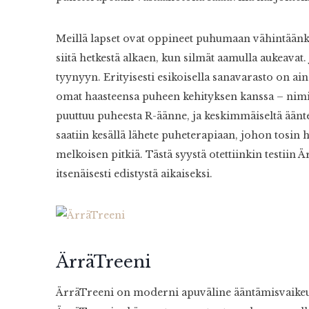
Meillä lapset ovat oppineet puhumaan vähintäänkin 
siitä hetkestä alkaen, kun silmät aamulla aukeavat. 
tyynyyn. Erityisesti esikoisella sanavarasto on ain
omat haasteensa puheen kehityksen kanssa – nimit
puuttuu puheesta R-äänne, ja keskimmäiseltä ään
saatiin kesällä lähete puheterapiaan, johon tosin 
melkoisen pitkiä. Tästä syystä otettiinkin testiin Ä
itsenäisesti edistystä aikaiseksi.
ÄrräTreeni
ÄrräTreeni on moderni apuväline ääntämisvaikeuks