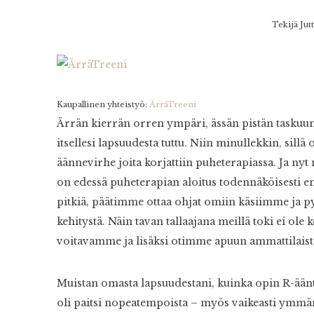
Tekijä
Jut
Kaupallinen yhteistyö:
ÄrräTreeni
Ärrän kierrän orren ympäri, ässän pistän taskuun
itsellesi lapsuudesta tuttu. Niin minullekkin, sil
äännevirhe joita korjattiin puheterapiassa. Ja ny
on edessä puheterapian aloitus todennäköisesti e
pitkiä, päätimme ottaa ohjat omiin käsiimme ja
kehitystä. Näin tavan tallaajana meillä toki ei o
voitavamme ja lisäksi otimme apuun ammattilaist
Muistan omasta lapsuudestani, kuinka opin R-ään
oli paitsi nopeatempoista – myös vaikeasti ymmärre