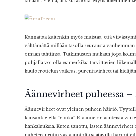
tänään”. Pieniä, arkisia asioita. Myös lukeminen k
Kannattaa kuitenkin myös muistaa, että viivästymä
välttämättä millään tasolla seurausta vanhemman t
omaan tahtiinsa. Tutkimusten mukaan jopa kolmasos
pohjalla voi olla esimerkiksi tarvittavien liikema
kuuloerottelun vaikeus, purentavirheet tai kielijä
Äännevirheet puheessa – 
Äännevirheet ovat yleinen puheen häiriö. Tyypill
kansankielellä ”r-vika”. R-äänne on äänteistä vai
hankaluuksia. Kuten sanottu, lasten äännevirheet o
puheterapeutin vastaanotolta saatavilla harjoittei