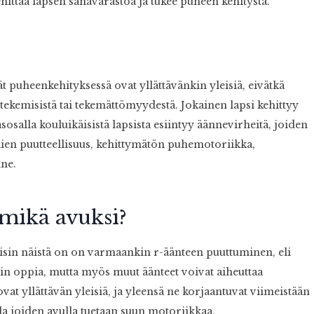
ehittää lapsen sanavarastoa ja tukee puheen kehitystä.
t puheenkehityksessä ovat yllättävänkin yleisiä, eivätkä
ekemisistä tai tekemättömyydestä. Jokainen lapsi kehittyy
alla kouluikäisistä lapsista esiintyy äännevirheitä, joiden
llien puutteellisuus, kehittymätön puhemotoriikka,
nne.
mikä avuksi?
isin näistä on on varmaankin r-äänteen puuttuminen, eli
kein oppia, mutta myös muut äänteet voivat aiheuttaa
vat yllättävän yleisiä, ja yleensä ne korjaantuvat viimeistään
lla joiden avulla tuetaan suun motoriikkaa.