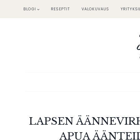
Siirry
BLOGI
RESEPTIT
VALOKUVAUS
YRITYKSI
sisältöön
LAPSEN ÄÄNNEVIR
APUA ÄÄNTE