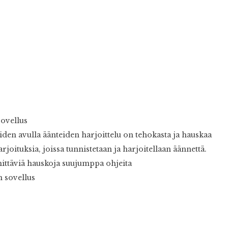
;
sovellus
oiden avulla äänteiden harjoittelu on tehokasta ja hauskaa
joituksia, joissa tunnistetaan ja harjoitellaan äännettä.
hittäviä hauskoja suujumppa ohjeita
n sovellus