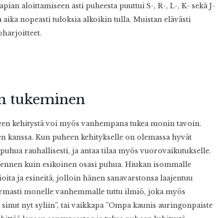
pian aloittamiseen asti puheesta puuttui S-, R-, L-, K- sekä J-
 aika nopeasti tuloksia alkoikin tulla. Muistan elävästi
harjoitteet.
n tukeminen
puheen kehitystä voi myös vanhempana tukea monin tavoin.
n kanssa. Kun puheen kehitykselle on olemassa hyvät
e puhua rauhallisesti, ja antaa tilaa myös vuorovaikutukselle.
o ennen kuin esikoinen osasi puhua. Hiukan isommalle
sioita ja esineitä, jolloin hänen sanavarstonsa laajentuu
rmasti monelle vanhemmalle tuttu ilmiö, joka myös
a sinut nyt syliin”, tai vaikkapa ”Ompa kaunis auringonpaiste