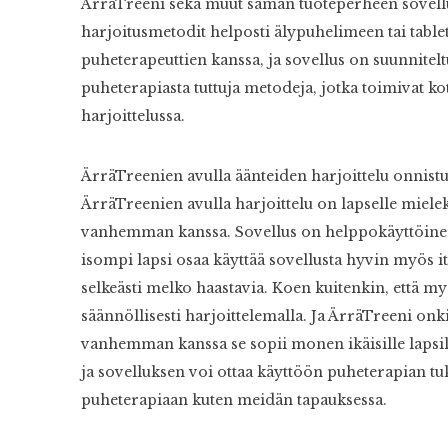
ÄrräTreeni sekä muut saman tuoteperheen sovelluk
harjoitusmetodit helposti älypuhelimeen tai table
puheterapeuttien kanssa, ja sovellus on suunnitelt
puheterapiasta tuttuja metodeja, jotka toimivat k
harjoittelussa.
ÄrräTreenien avulla äänteiden harjoittelu onnist
ÄrräTreenien avulla harjoittelu on lapselle miele
vanhemman kanssa. Sovellus on helppokäyttöinen, j
isompi lapsi osaa käyttää sovellusta hyvin myös it
selkeästi melko haastavia. Koen kuitenkin, että m
säännöllisesti harjoittelemalla. Ja ÄrräTreeni onk
vanhemman kanssa se sopii monen ikäisille lapsil
ja sovelluksen voi ottaa käyttöön puheterapian tu
puheterapiaan kuten meidän tapauksessa.