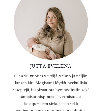
JUTTA EVELIINA
Olen 28-vuotias yrittäjä, vaimo ja neljän
lapsen äiti. Blogistani löydät herkullisia
reseptejä, inspiraatiota hyvinvointiin sekä
samaistumispintaa ja vertaistukea
lapsiperheen sirkukseen sekä
vanhemmuuden moninaisiin pulmiin.