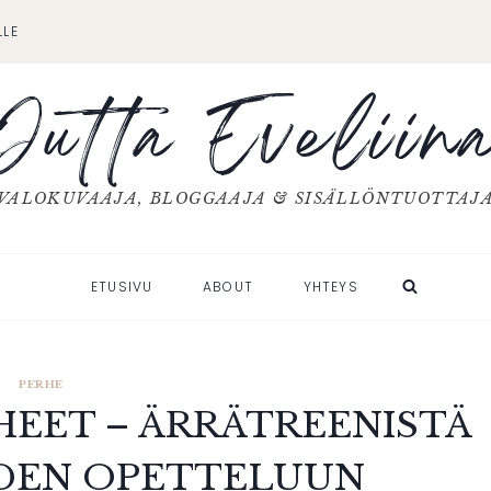
LLE
Jutta Eveliin
VALOKUVAAJA, BLOGGAAJA & SISÄLLÖNTUOTTAJ
ETUSIVU
ABOUT
YHTEYS
PERHE
HEET – ÄRRÄTREENISTÄ
IDEN OPETTELUUN