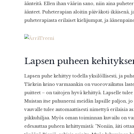
äänteitä. Ellen ihan väärin sano, niin aina puhetera
äänteet. Puheterapian aloitin päiväkoti-ikäisenä, ja
puheterapiasta erilaiset kielijumpat, ja äänenpaino
Lapsen puheen kehitykse
Lapsen puhe kehittyy todella yksilöllisesti, ja 
Tärkein keino varmaankin on vuorovaikutus laste
puitteet – on taitojen hyvä kehittyä. Lapselle tule
Muistan itse puhuneeni meidän lapsille paljon, j
vauvalle tulee automaattisesti nimettyä erilaisia a
pikkuhiljaa. Myös oman toiminnan kuvailu on va
edesauttaa puheen kehittymistä: ”Noniin, äiti otta