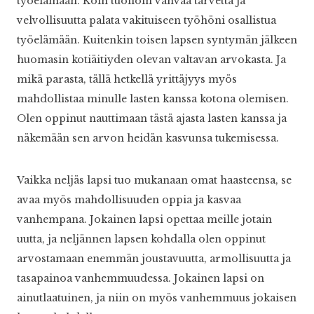
työelämään. Koin tuolloin vahvaa tarvetta ja
velvollisuutta palata vakituiseen työhöni osallistua
työelämään. Kuitenkin toisen lapsen syntymän jälkeen
huomasin kotiäitiyden olevan valtavan arvokasta. Ja
mikä parasta, tällä hetkellä yrittäjyys myös
mahdollistaa minulle lasten kanssa kotona olemisen.
Olen oppinut nauttimaan tästä ajasta lasten kanssa ja
näkemään sen arvon heidän kasvunsa tukemisessa.
Vaikka neljäs lapsi tuo mukanaan omat haasteensa, se
avaa myös mahdollisuuden oppia ja kasvaa
vanhempana. Jokainen lapsi opettaa meille jotain
uutta, ja neljännen lapsen kohdalla olen oppinut
arvostamaan enemmän joustavuutta, armollisuutta ja
tasapainoa vanhemmuudessa. Jokainen lapsi on
ainutlaatuinen, ja niin on myös vanhemmuus jokaisen