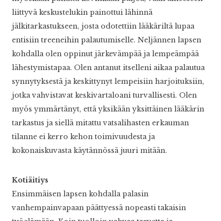
liittyvä keskustelukin painottui lähinnä
jälkitarkastukseen, josta odotettiin lääkäriltä lupaa
entisiin treeneihin palautumiselle. Neljännen lapsen
kohdalla olen oppinut järkevämpää ja lempeämpää
lähestymistapaa. Olen antanut itselleni aikaa palautua
synnytyksestä ja keskittynyt lempeisiin harjoituksiin,
jotka vahvistavat keskivartaloani turvallisesti. Olen
myös ymmärtänyt, että yksikään yksittäinen lääkärin
tarkastus ja siellä mitattu vatsalihasten erkauman
tilanne ei kerro kehon toimivuudesta ja
kokonaiskuvasta käytännössä juuri mitään.
Kotiäitiys
Ensimmäisen lapsen kohdalla palasin
vanhempainvapaan päättyessä nopeasti takaisin