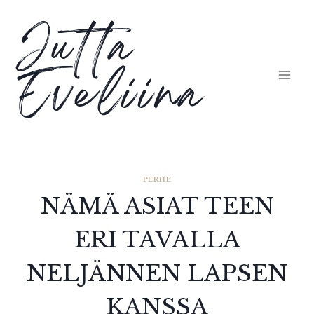
Siirry
Jutta
sisältöön
Eveliina
PERHE
NÄMÄ ASIAT TEEN
ERI TAVALLA
NELJÄNNEN LAPSEN
KANSSA