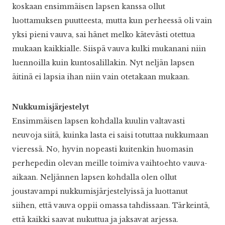
koskaan ensimmäisen lapsen kanssa ollut
luottamuksen puutteesta, mutta kun perheessä oli vain
yksi pieni vauva, sai hänet melko kätevästi otettua
mukaan kaikkialle. Siispä vauva kulki mukanani niin
luennoilla kuin kuntosalillakin. Nyt neljän lapsen
äitinä ei lapsia ihan niin vain otetakaan mukaan.
Nukkumisjärjestelyt
Ensimmäisen lapsen kohdalla kuulin valtavasti
neuvoja siitä, kuinka lasta ei saisi totuttaa nukkumaan
vieressä. No, hyvin nopeasti kuitenkin huomasin
perhepedin olevan meille toimiva vaihtoehto vauva-
aikaan. Neljännen lapsen kohdalla olen ollut
joustavampi nukkumisjärjestelyissä ja luottanut
siihen, että vauva oppii omassa tahdissaan. Tärkeintä,
että kaikki saavat nukuttua ja jaksavat arjessa.