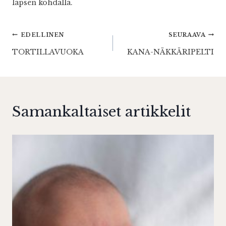
lapsen kohdalla.
Artikkelien
EDELLINEN
SEURAAVA
TORTILLAVUOKA
KANA-NÄKKÄRIPELTI
selaus
Samankaltaiset artikkelit