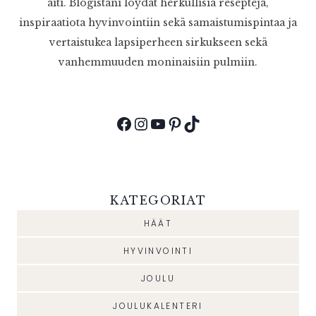
äiti. Blogistani löydät herkullisia reseptejä,
inspiraatiota hyvinvointiin sekä samaistumispintaa ja
vertaistukea lapsiperheen sirkukseen sekä
vanhemmuuden moninaisiin pulmiin.
Facebook
Instagram
YouTube
Pinterest
TikTok
KATEGORIAT
HÄÄT
HYVINVOINTI
JOULU
JOULUKALENTERI