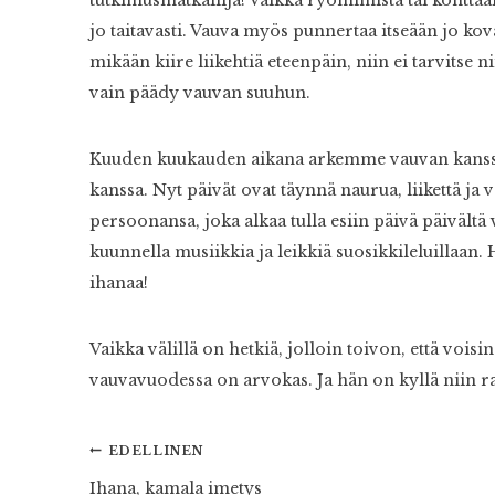
jo taitavasti. Vauva myös punnertaa itseään jo kov
mikään kiire liikehtiä eteenpäin, niin ei tarvitse n
vain päädy vauvan suuhun.
Kuuden kuukauden aikana arkemme vauvan kanssa o
kanssa. Nyt päivät ovat täynnä naurua, liikettä ja
persoonansa, joka alkaa tulla esiin päivä päivältä
kuunnella musiikkia ja leikkiä suosikkileluillaa
ihanaa!
Vaikka välillä on hetkiä, jolloin toivon, että voisi
vauvavuodessa on arvokas. Ja hän on kyllä niin r
Artikkelien
EDELLINEN
Ihana, kamala imetys