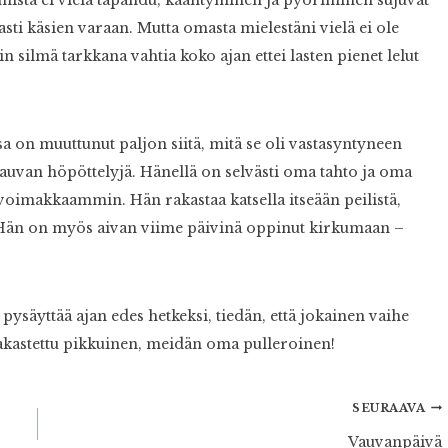
asti käsien varaan. Mutta omasta mielestäni vielä ei ole
iin silmä tarkkana vahtia koko ajan ettei lasten pienet lelut
n muuttunut paljon siitä, mitä se oli vastasyntyneen
 vauvan höpöttelyjä. Hänellä on selvästi oma tahto ja oma
 voimakkaammin. Hän rakastaa katsella itseään peilistä,
n. Hän on myös aivan viime päivinä oppinut kirkumaan –
n pysäyttää ajan edes hetkeksi, tiedän, että jokainen vaihe
akastettu pikkuinen, meidän oma pulleroinen!
SEURAAVA
Vauvanpäivä