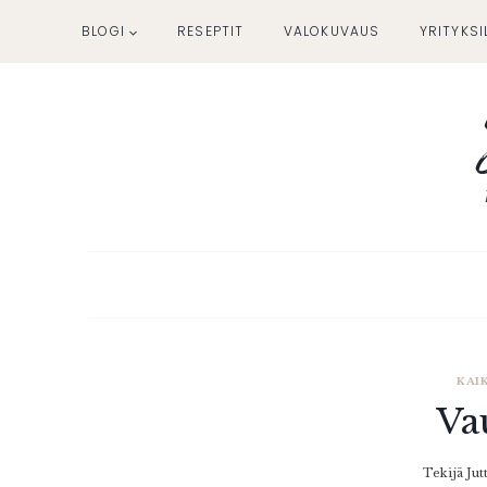
Siirry
BLOGI
RESEPTIT
VALOKUVAUS
YRITYKSI
sisältöön
KAI
Va
Tekijä
Jut