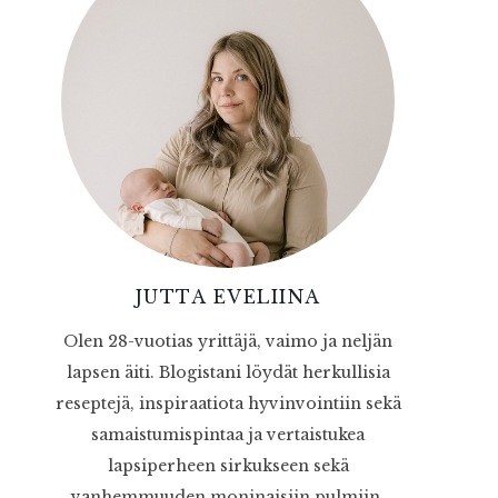
JUTTA EVELIINA
Olen 28-vuotias yrittäjä, vaimo ja neljän
lapsen äiti. Blogistani löydät herkullisia
reseptejä, inspiraatiota hyvinvointiin sekä
samaistumispintaa ja vertaistukea
lapsiperheen sirkukseen sekä
vanhemmuuden moninaisiin pulmiin.