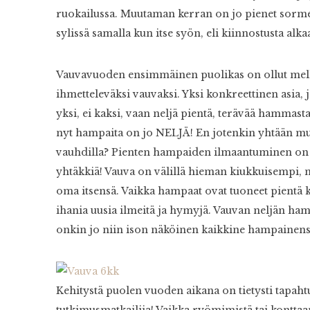
ruokailussa. Muutaman kerran on jo pienet sormet
sylissä samalla kun itse syön, eli kiinnostusta alkaa
Vauvavuoden ensimmäinen puolikas on ollut melko
ihmetteleväksi vauvaksi. Yksi konkreettinen asia, 
yksi, ei kaksi, vaan neljä pientä, terävää hammas
nyt hampaita on jo NELJÄ! En jotenkin yhtään muista
vauhdilla? Pienten hampaiden ilmaantuminen on ollu
yhtäkkiä! Vauva on välillä hieman kiukkuisempi, m
oma itsensä. Vaikka hampaat ovat tuoneet pientä 
ihania uusia ilmeitä ja hymyjä. Vauvan neljän ha
onkin jo niin ison näköinen kaikkine hampainens
Kehitystä puolen vuoden aikana on tietysti tapaht
tutkimusmatkailija! Vaikka ryömimistä tai kontta