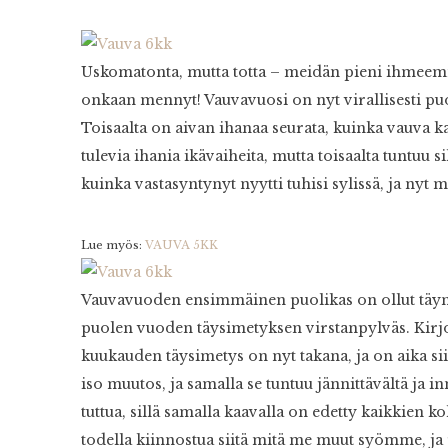
Uskomatonta, mutta totta – meidän pieni ihmeemm
onkaan mennyt! Vauvavuosi on nyt virallisesti puole
Toisaalta on aivan ihanaa seurata, kuinka vauva ka
tulevia ihania ikävaiheita, mutta toisaalta tuntuu s
kuinka vastasyntynyt nyytti tuhisi sylissä, ja nyt m
Lue myös:
VAUVA 5KK
Vauvavuoden ensimmäinen puolikas on ollut täynnä 
puolen vuoden täysimetyksen virstanpylväs. Kirjoi
kuukauden täysimetys on nyt takana, ja on aika si
iso muutos, ja samalla se tuntuu jännittävältä ja 
tuttua, sillä samalla kaavalla on edetty kaikkien
todella kiinnostua siitä mitä me muut syömme, ja