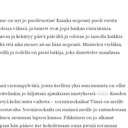
e on nyt jo puolivuotias! Kuinka nopeasti puoli vuotta
ssa välissä, ja tunteet ovat jopa hiukan ristiriitaisia.
svaa ja kehittyy päivä päivältä ja odotan jo innolla kaikkia
iltä että aika menee aivan liian nopeasti. Muistelen vieläkin,
eillä jo todella on pieni tutkija, joka ihmettelee maailmaa.
virstanpylväitä, joista itselleni yksi suurimmista on ollut
ttelinkin jo hiljattain ajatuksiani imetyksestä
täällä
. Kuuden
irtyä kohti uutta vaihetta – sormiruokailua! Tämä on meille
innostavalta. Sormiruokailu on sinänsä meille jo entuudestaan
 kolmen aiemman lapsen kanssa. Pikkuinen on jo alkanut
 pian hän pääsee itse kokeilemaan omia pieniä sormiaan