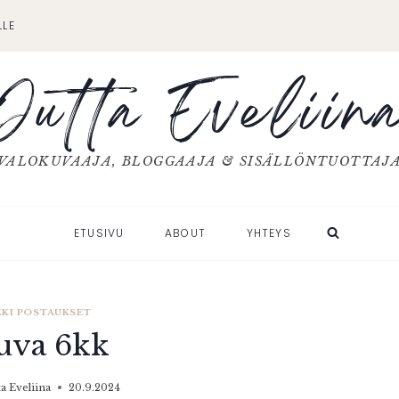
LLE
Jutta Eveliin
VALOKUVAAJA, BLOGGAAJA & SISÄLLÖNTUOTTAJ
ETUSIVU
ABOUT
YHTEYS
KKI POSTAUKSET
uva 6kk
ta Eveliina
20.9.2024