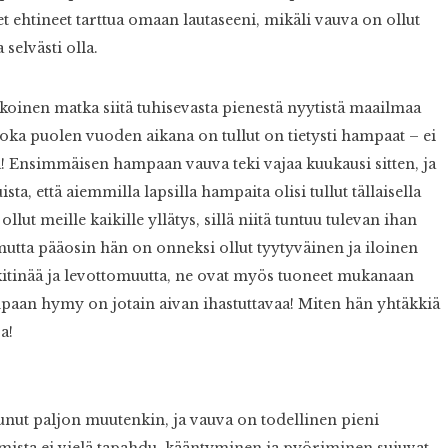
 ehtineet tarttua omaan lautaseeni, mikäli vauva on ollut
 selvästi olla.
inen matka siitä tuhisevasta pienestä nyytistä maailmaa
joka puolen vuoden aikana on tullut on tietysti hampaat – ei
ta! Ensimmäisen hampaan vauva teki vajaa kuukausi sitten, ja
, että aiemmilla lapsilla hampaita olisi tullut tällaisella
t meille kaikille yllätys, sillä niitä tuntuu tulevan ihan
utta pääosin hän on onneksi ollut tyytyväinen ja iloinen
kitinää ja levottomuutta, ne ovat myös tuoneet mukanaan
mpaan hymy on jotain aivan ihastuttavaa! Miten hän yhtäkkiä
a!
unut paljon muutenkin, ja vauva on todellinen pieni
amista ei vielä tapahdu, kääntyminen ja pyöriminen sujuvat