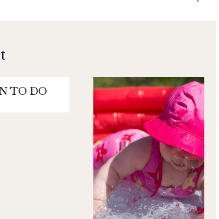
t
N TO DO