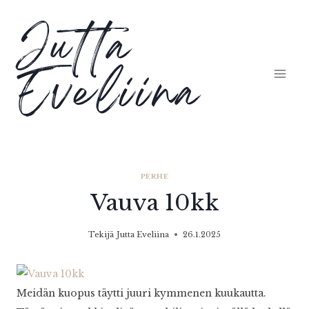
Siirry
Jutta
sisältöön
Eveliina
PERHE
Vauva 10kk
Tekijä
Jutta Eveliina
26.1.2025
Meidän kuopus täytti juuri kymmenen kuukautta.