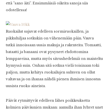
että ”sano äiti”. Ensimmäisiä oikeita sanoja siis
odotellessa!
Ruokailut sujuvat edelleen sormiruokaillen, ja
pikkuhiljaa sotkukin on vähenemään päin. Vauva
tutkii innoissaan uusia makuja ja rakenteita. Tomaatti,
bataatti ja banaani ovat pysyneet ehdottomina
lemppareina, mutta myös sitrushedelmiä on maisteltu
hymyssä suin. Onhan sitä sotkua vielä toisinaan toki
paljon, mutta kehitys ruokailujen suhteen on ollut
valtavaa ja on ihanaa nähdä pienen ihmisen innostus
uusista ruoka-aineista.
Päivät rytmittyvät edelleen lähes poikkeuksetta
kolmien päiväunien mukaan: aamulla ihan lyhyet unet