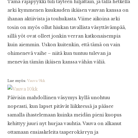
Tämä rajapyykki tuli täyteen hiljattain, ja tällä hetkellä
arki kymmenen kuukauden ikäisen vauvan kanssa on
ihanan aktiivista ja touhukasta. Viime aikoina arki
tosin on myös ollut hiukan tavallista väsyttävämpää,
sillä yöt ovat olleet jonkin verran katkonaisempia
kuin aiemmin. Uskon kuitenkin, että tämä on vain
ohimenevä vaihe – niitä kun tuntuu tulevan ja
menevän tämän ikäisen kanssa vähän väliä.
Lue myös:
Vauva 9kk
Päivisin mahdollinen väsymys kyllä unohtuu
nopeasti, kun lapset pitävät liikkeessä ja pääsee
samalla ihastelemaan kuinka meidän pieni kuopus
kehittyy juuri nyt hurjaa vauhtia. Vauva on alkanut
ottamaan ensiaskeleita taaperokärryn ja