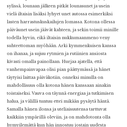
sylissä, lounaan jälkeen pitkät lounasunet ja usein
vielä iltaisin lisäksi lyhyet unet autossa esimerkiksi
lasten harrastuskuskailujen lomassa. Kotona ollessa
päiväunet usein jäävät kahteen, ja sekin toimii minille
todella hyvin, eikä iltaisin nukkumaanmeno veny
suhteettoman myöhään. Arki kymmenkuisen kanssa
on ihanaa, ja sujuu rytmien ja rutiinien ansiosta
kivasti omalla painollaan. Hurjaa ajatella, että
vanhempainvapaa olisi pian päättymässä ja hänet
täytyisi laittaa päiväkotiin, onneksi minulla on
mahdollisuus olla kotona hänen kanssaan ainakin
toistaiseksi. Vauva on täynnä energiaa ja tutkimisen
halua, ja välillä tuntuu ettei mikään pysäytä häntä.
Samalla hänen ilonsa ja uteliaisuutensa tarttuvat
kaikkiin ympärillä oleviin, ja on mahdotonta olla
hymyilemättä kun hän innostuu jostain uudesta