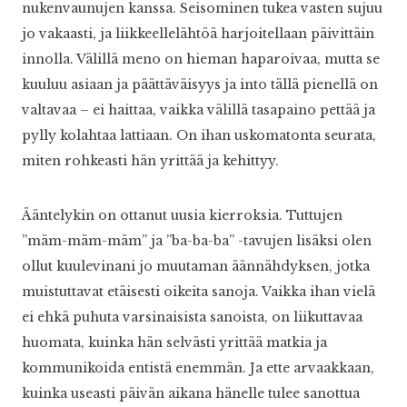
nukenvaunujen kanssa. Seisominen tukea vasten sujuu
jo vakaasti, ja liikkeellelähtöä harjoitellaan päivittäin
innolla. Välillä meno on hieman haparoivaa, mutta se
kuuluu asiaan ja päättäväisyys ja into tällä pienellä on
valtavaa – ei haittaa, vaikka välillä tasapaino pettää ja
pylly kolahtaa lattiaan. On ihan uskomatonta seurata,
miten rohkeasti hän yrittää ja kehittyy.
Ääntelykin on ottanut uusia kierroksia. Tuttujen
”mäm-mäm-mäm” ja ”ba-ba-ba” -tavujen lisäksi olen
ollut kuulevinani jo muutaman äännähdyksen, jotka
muistuttavat etäisesti oikeita sanoja. Vaikka ihan vielä
ei ehkä puhuta varsinaisista sanoista, on liikuttavaa
huomata, kuinka hän selvästi yrittää matkia ja
kommunikoida entistä enemmän. Ja ette arvaakkaan,
kuinka useasti päivän aikana hänelle tulee sanottua