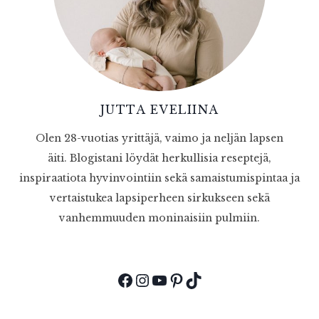
JUTTA EVELIINA
Olen 28-vuotias yrittäjä, vaimo ja neljän lapsen
äiti. Blogistani löydät herkullisia reseptejä,
inspiraatiota hyvinvointiin sekä samaistumispintaa ja
vertaistukea lapsiperheen sirkukseen sekä
vanhemmuuden moninaisiin pulmiin.
Facebook
Instagram
YouTube
Pinterest
TikTok