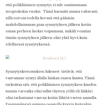
että polikliininen synnytys ei tule onnistumaan
streptokokin vuoksi. Tämä harmitti minua valtavasti,
sillä toivoin todella kovasti että pääsisin
mahdollisimman pian synnytyksen jälkeen kotiin
oman perheen luokse toipumaan, mikäli vointini
tämän synnytyksen jälkeen olisi yhtä hyvä kuin
edellisessä synnytyksessä.
Synnytyskertomuksen lukeneet tietävät, että
vauvamme syntyi illalla hiukan ennen kuutta. Tämä
tarkoittaa sitä, että polikliinisen synnytyksen kuuden
tunnin varoaika olisi tullut täyteen yöllä eli lääkäri
olisi tarkastanut vauvan kotiin lähtöä varten aamulla.
Ensimmäisenä aamuna osastolla kysyin kuitenkin