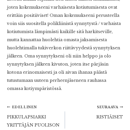
joten kokemukseeni varhaisesta kotiutumisesta ovat
erittäin positiiviset! Oman kokemukseeni perusteella
voin siis suositella polikliinistä synnytystä / varhaista
kotiutumista lämpimästi kaikille sitä harkitseville,
mutta kannattaa huolehtia omasta jaksamisesta
huolehtimalla tukiverkon riittävyydestä synnytyksen
jälkeen. Oma synnytykseni oli niin helppo ja olo
synnytyksen jälkeen kivuton, joten itse pärjäsin
kotona erinomaisesti ja oli aivan ihanaa päästä
tutustumaan uuteen perheenjäseneen rauhassa
omassa kotiympäristössä.
Artikkelien
EDELLINEN
SEURAAVA
PIKKULAPSIARKI
RISTIÄISET
selaus
YRITTÄJÄN PUOLISON