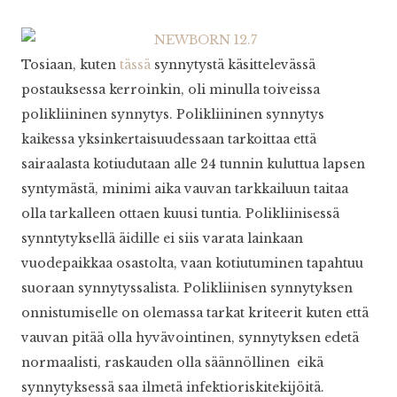
Tosiaan, kuten
tässä
synnytystä käsittelevässä
postauksessa kerroinkin, oli minulla toiveissa
polikliininen synnytys. Polikliininen synnytys
kaikessa yksinkertaisuudessaan tarkoittaa että
sairaalasta kotiudutaan alle 24 tunnin kuluttua lapsen
syntymästä, minimi aika vauvan tarkkailuun taitaa
olla tarkalleen ottaen kuusi tuntia. Polikliinisessä
synntytyksellä äidille ei siis varata lainkaan
vuodepaikkaa osastolta, vaan kotiutuminen tapahtuu
suoraan synnytyssalista. Polikliinisen synnytyksen
onnistumiselle on olemassa tarkat kriteerit kuten että
vauvan pitää olla hyvävointinen, synnytyksen edetä
normaalisti, raskauden olla säännöllinen eikä
synnytyksessä saa ilmetä infektioriskitekijöitä.