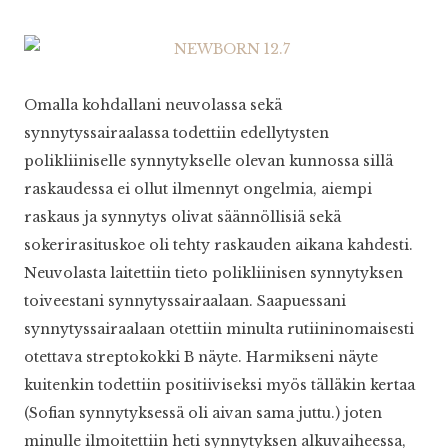
Omalla kohdallani neuvolassa sekä
synnytyssairaalassa todettiin edellytysten
polikliiniselle synnytykselle olevan kunnossa sillä
raskaudessa ei ollut ilmennyt ongelmia, aiempi
raskaus ja synnytys olivat säännöllisiä sekä
sokerirasituskoe oli tehty raskauden aikana kahdesti.
Neuvolasta laitettiin tieto polikliinisen synnytyksen
toiveestani synnytyssairaalaan. Saapuessani
synnytyssairaalaan otettiin minulta rutiininomaisesti
otettava streptokokki B näyte. Harmikseni näyte
kuitenkin todettiin positiiviseksi myös tälläkin kertaa
(Sofian synnytyksessä oli aivan sama juttu.) joten
minulle ilmoitettiin heti synnytyksen alkuvaiheessa,