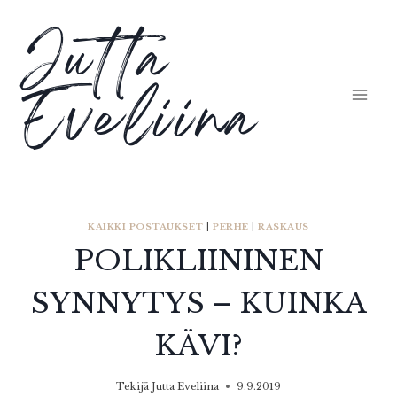
Siirry
Jutta
sisältöön
Eveliina
KAIKKI POSTAUKSET
|
PERHE
|
RASKAUS
POLIKLIININEN
SYNNYTYS – KUINKA
KÄVI?
Tekijä
Jutta Eveliina
9.9.2019