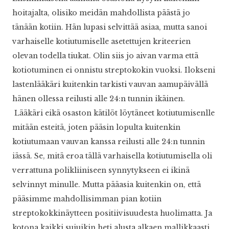
hoitajalta, olisiko meidän mahdollista päästä jo
tänään kotiin. Hän lupasi selvittää asiaa, mutta sanoi
varhaiselle kotiutumiselle asetettujen kriteerien
olevan todella tiukat. Olin siis jo aivan varma että
kotiotuminen ei onnistu streptokokin vuoksi. Ilokseni
lastenlääkäri kuitenkin tarkisti vauvan aamupäivällä
hänen ollessa reilusti alle 24:n tunnin ikäinen.
Lääkäri eikä osaston kätilöt löytäneet kotiutumisenlle
mitään esteitä, joten pääsin lopulta kuitenkin
kotiutumaan vauvan kanssa reilusti alle 24:n tunnin
iässä. Se, mitä eroa tällä varhaisella kotiutumisella oli
verrattuna polikliiniseen synnytykseen ei ikinä
selvinnyt minulle. Mutta pääasia kuitenkin on, että
pääsimme mahdollisimman pian kotiin
streptokokkinäytteen positiivisuudesta huolimatta. Ja
kotona kaikki sujuikin heti alusta alkaen mallikkaasti,