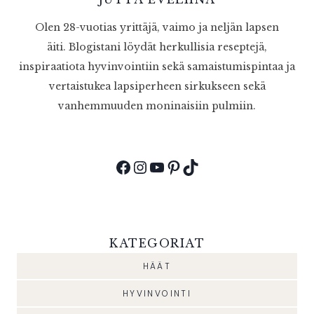
Olen 28-vuotias yrittäjä, vaimo ja neljän lapsen
äiti. Blogistani löydät herkullisia reseptejä,
inspiraatiota hyvinvointiin sekä samaistumispintaa ja
vertaistukea lapsiperheen sirkukseen sekä
vanhemmuuden moninaisiin pulmiin.
Facebook
Instagram
YouTube
Pinterest
TikTok
KATEGORIAT
HÄÄT
HYVINVOINTI