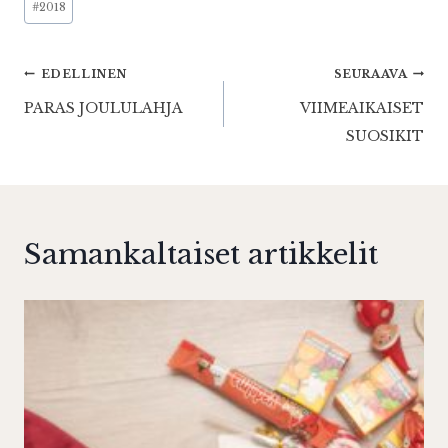
#
2018
Artikkelien
EDELLINEN
SEURAAVA
PARAS JOULULAHJA
VIIMEAIKAISET
selaus
SUOSIKIT
Samankaltaiset artikkelit