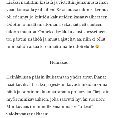
Lisäksi nautittiin kesästä ja vietettiin juhannusta ihan
vaan kotosalla grillaillen. Kesäkuussa talon rakennus
oli edennyt jo keittiön kalusteiden kasausvaiheeseen.
Odotin jo malttamattomana sekä häitä että uuteen
taloon muuttoa. Onneksi kesälukukausi kursseineen
toi päiviin sisältöä ja muuta ajateltavaa, niin ei ollut
niin paljon aikaa kärsimättömälle odottelulle
Heinäkuu
Heinäkuussa pääsin ikuistamaan yhdet aivan ihanat
häät kuviksi. Lisäksi järjestelin kovasti meidän omia
häitä ja odotin malttamattomana polttareita. Järjestin
myös minikuvauksen, joka saavutti hyvän suosion!
Minikuvaus toi minulle ensimmäiset ”oikeat”
valokuvausasiakkaani.