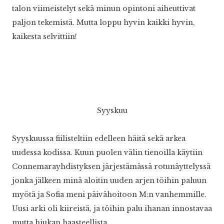
talon viimeistelyt sekä minun opintoni aiheuttivat
paljon tekemistä. Mutta loppu hyvin kaikki hyvin,
kaikesta selvittiin!
Syyskuu
Syyskuussa fiilisteltiin edelleen häitä sekä arkea
uudessa kodissa. Kuun puolen välin tienoilla käytiin
Connemarayhdistyksen järjestämässä rotunäyttelyssä
jonka jälkeen minä aloitin uuden arjen töihin paluun
myötä ja Sofia meni päivähoitoon M:n vanhemmille.
Uusi arki oli kiireistä, ja töihin palu ihanan innostavaa
mutta hiukan haasteellista.