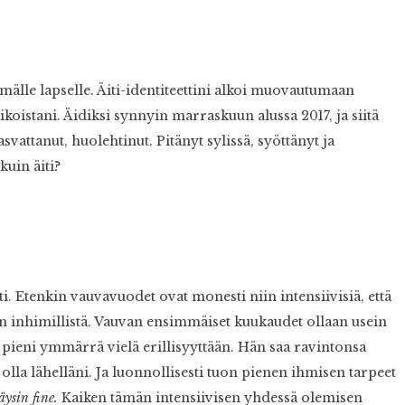
mälle lapselle. Äiti-identiteettini alkoi muovautumaan
sikoistani. Äidiksi synnyin marraskuun alussa 2017, ja siitä
svattanut, huolehtinut. Pitänyt sylissä, syöttänyt ja
kuin äiti?
ti. Etenkin vauvavuodet ovat monesti niin intensiivisiä, että
in inhimillistä. Vauvan ensimmäiset kuukaudet ollaan usein
pieni ymmärrä vielä erillisyyttään. Hän saa ravintonsa
 olla lähelläni. Ja luonnollisesti tuon pienen ihmisen tarpeet
äysin fine.
Kaiken tämän intensiivisen yhdessä olemisen