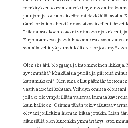
merkityksen varsin suureksi hyvinvointini kannal
juttujani ja toteuttaa itseäni mielekkäällä tavall
tämä tarkoittaa hetkiä omaa aikaa itselleni tärkeid
Liikunnasta koen saavani voimavaroja arkeeni, ja n
Kirjoittamisesta ja valokuvaamisesta saan suurta n
samalla kehittyä ja mahdollisesti tarjota myös ver
Olen siis äiti, bloggaaja ja intohimoinen liikkuja. 
syvemmältä? Minkälaisia puolia ja piirteitä minus
kutsumukseni? Olen aina ollut päämäärätietoinen
vaativa itseäni kohtaan. Viihdyn omissa oloissani,
jolla ei ole ympärillään valtavaa laumaa kavere
kuin kallioon. Osittain tähän toki vaikuttaa varma
olevani joillekkin hieman liikaa jotakin. Liian ään
aikuisiällä olen kuitenkin ymmärtänyt, ettei minun 