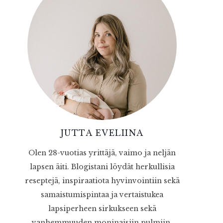
JUTTA EVELIINA
Olen 28-vuotias yrittäjä, vaimo ja neljän
lapsen äiti. Blogistani löydät herkullisia
reseptejä, inspiraatiota hyvinvointiin sekä
samaistumispintaa ja vertaistukea
lapsiperheen sirkukseen sekä
vanhemmuuden moninaisiin pulmiin.