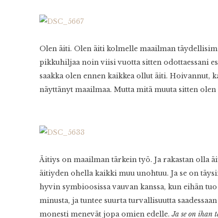
Olen äiti. Olen äiti kolmelle maailman täydellisim
pikkuhiljaa noin viisi vuotta sitten odottaessani e
saakka olen ennen kaikkea ollut äiti. Hoivannut, ka
näyttänyt maailmaa. Mutta mitä muuta sitten olen 
Äitiys on maailman tärkein työ. Ja rakastan olla äi
äitiyden ohella kaikki muu unohtuu. Ja se on täys
hyvin symbioosissa vauvan kanssa, kun eihän tuo 
minusta, ja tuntee suurta turvallisuutta saadessaan
monesti menevät jopa omien edelle.
Ja se on ihan t