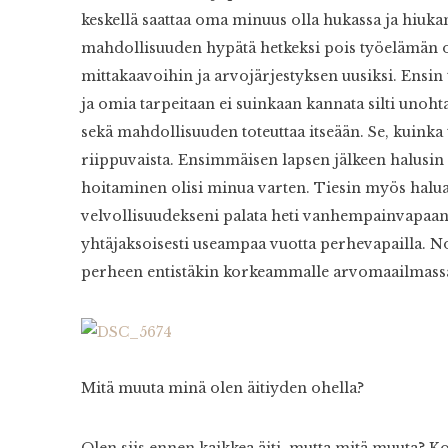
keskellä saattaa oma minuus olla hukassa ja hiuk
mahdollisuuden hypätä hetkeksi pois työelämän or
mittakaavoihin ja arvojärjestyksen uusiksi. Ensin t
ja omia tarpeitaan ei suinkaan kannata silti unoht
sekä mahdollisuuden toteuttaa itseään. Se, kuinka 
riippuvaista. Ensimmäisen lapsen jälkeen halusin 
hoitaminen olisi minua varten. Tiesin myös haluava
velvollisuudekseni palata heti vanhempainvapaan
yhtäjaksoisesti useampaa vuotta perhevapailla. No,
perheen entistäkin korkeammalle arvomaailmass
Mitä muuta minä olen äitiyden ohella?
Olen siis ennen kaikkea äiti, mutta mitä muuta? K