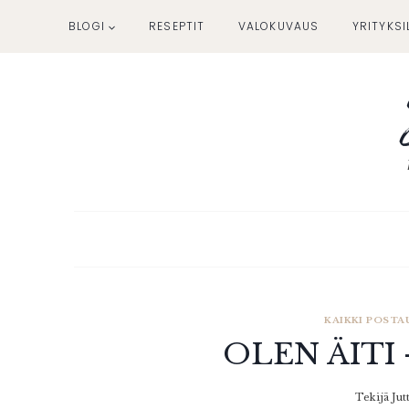
Siirry
BLOGI
RESEPTIT
VALOKUVAUS
YRITYKSI
sisältöön
KAIKKI POSTA
OLEN ÄITI
Tekijä
Jut