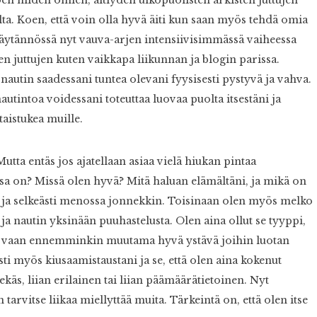
ta. Koen, että voin olla hyvä äiti kun saan myös tehdä omia
a. Käytännössä nyt vauva-arjen intensiivisimmässä vaiheessa
en juttujen kuten vaikkapa liikunnan ja blogin parissa.
autin saadessani tuntea olevani fyysisesti pystyvä ja vahva.
autintoa voidessani toteuttaa luovaa puolta itsestäni ja
taistukea muille.
Mutta entäs jos ajatellaan asiaa vielä hiukan pintaa
sa on? Missä olen hyvä? Mitä haluan elämältäni, ja mikä on
 ja selkeästi menossa jonnekkin. Toisinaan olen myös melko
 ja nautin yksinään puuhastelusta. Olen aina ollut se tyyppi,
ita vaan ennemminkin muutama hyvä ystävä joihin luotan
sti myös kiusaamistaustani ja se, että olen aina kokenut
ekäs, liian erilainen tai liian päämäärätietoinen. Nyt
tarvitse liikaa miellyttää muita. Tärkeintä on, että olen itse