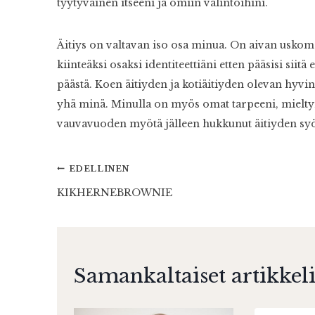
tyytyväinen itseeni ja omiin valintoihini.
Äitiys on valtavan iso osa minua. On aivan uskom
kiinteäksi osaksi identiteettiäni etten pääsisi siit
päästä. Koen äitiyden ja kotiäitiyden olevan hyvin 
yhä minä. Minulla on myös omat tarpeeni, mielty
vauvavuoden myötä jälleen hukkunut äitiyden syö
Artikkelien
EDELLINEN
KIKHERNEBROWNIE
selaus
Samankaltaiset artikkeli