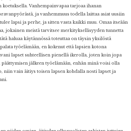
an koetuksella. Vanhempainvapaa tarjoaa ihanan
avanpyörästä, ja vanhemmuus todella laittaa asiat uusiin
ulee lapsi ja perhe, ja sitten vasta kaikki muu. Omaa itseään
aa, jokainen meistä tarvitsee merkityksellisyyden tunnetta
tätä haluaa käytännössä toteuttaa on täysin yksilöstä
palata työelämään, en kokenut että lapsien kotona
ni lapset suhteellisen pienellä ikerolla, joten koin jopa
 päättymisen jälkeen työelämään, enhän minä voisi olla
 niin vain äitiys toisen lapsen kohdalla nosti lapset ja
ani.
oen niiden omien, äitiyden ulkopuolisten arkisten juttujen