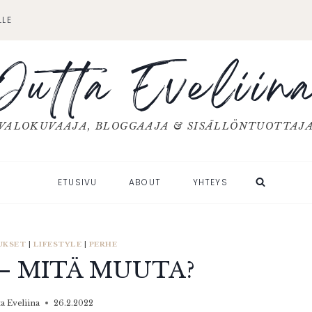
LLE
Jutta Eveliin
VALOKUVAAJA, BLOGGAAJA & SISÄLLÖNTUOTTAJ
ETUSIVU
ABOUT
YHTEYS
UKSET
|
LIFESTYLE
|
PERHE
 – MITÄ MUUTA?
ta Eveliina
26.2.2022