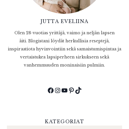
JUTTA EVELIINA
Olen 28-vuotias yrittäjä, vaimo ja neljän lapsen
äiti. Blogistani löydät herkullisia reseptejä,
inspiraatiota hyvinvointiin sekä samaistumispintaa ja
vertaistukea lapsiperheen sirkukseen sekä
vanhemmuuden moninaisiin pulmiin.
Facebook
Instagram
YouTube
Pinterest
TikTok
KATEGORIAT