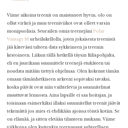
Viime aikoina treenit on maistuneet hyvin, olo on
ollut virkeä ja mun treeniviikot ovat olleet varsin
monipuolisia. Seurailen omia treenejäni
Polar
Vantage M
urheilukellolla, joten jokaisesta treenistä
jää kätevästi talteen data sykkeineen ja treenin
kestoineen. Liikun tällä hetkellä täysin fiilispohjalta,
eli en juurikaan suunnittele treenejä etukäteen tai
noudata mitään tiettyä ohjelmaa. Olen kokenut tämän
omaan tämänhetkiseen arkeeni sopivaksi tavaksi,
koska päivät ovat niin vaihtelevia ja suunnitelmat
muuttuvat lennosta. Aina lapsille ei saa hoitajaa, ja
toisinaan esimerkiksi illaksi suunnitellut treenit jäävät
tekemättä jos mies ei ehdikään ajoissa töistä kotiin. Se
on elämää, ja sitten eletään tilanteen mukaan. Viime
viikkoina olen kuitenkin treenannut suhteellisen