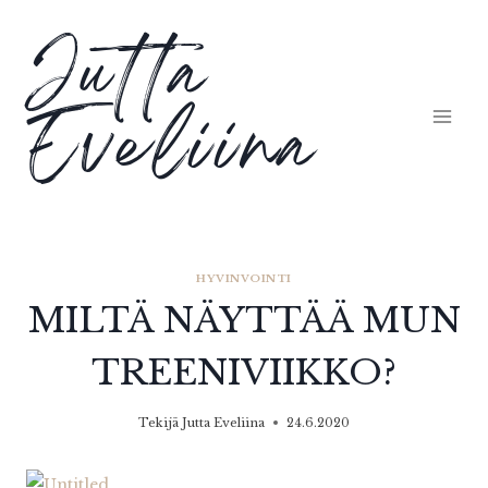
Siirry
Jutta
sisältöön
Eveliina
HYVINVOINTI
MILTÄ NÄYTTÄÄ MUN
TREENIVIIKKO?
Tekijä
Jutta Eveliina
24.6.2020