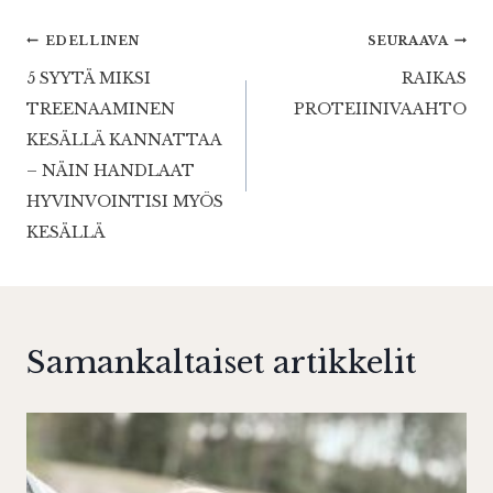
Artikkelien
EDELLINEN
SEURAAVA
5 SYYTÄ MIKSI
RAIKAS
selaus
TREENAAMINEN
PROTEIINIVAAHTO
KESÄLLÄ KANNATTAA
– NÄIN HANDLAAT
HYVINVOINTISI MYÖS
KESÄLLÄ
Samankaltaiset artikkelit