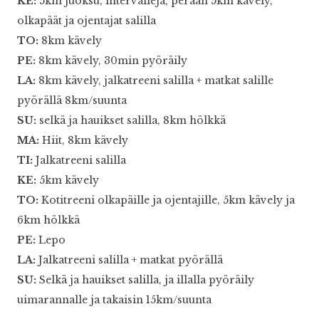
KE:
5km juoksu, intervalleja, perään 5km kävely,
olkapäät ja ojentajat salilla
TO:
8km kävely
PE:
8km kävely, 30min pyöräily
LA:
8km kävely, jalkatreeni salilla + matkat salille
pyörällä 8km/suunta
SU:
selkä ja hauikset salilla, 8km hölkkä
MA:
Hiit, 8km kävely
TI:
Jalkatreeni salilla
KE:
5km kävely
TO:
Kotitreeni olkapäille ja ojentajille, 5km kävely ja
6km hölkkä
PE:
Lepo
LA:
Jalkatreeni salilla + matkat pyörällä
SU:
Selkä ja hauikset salilla, ja illalla pyöräily
uimarannalle ja takaisin 15km/suunta