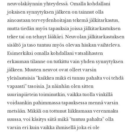
neuvolakäynnin yhteydessä. Omalla kohdallani
jokaisen synnytyksen jälkeen on tainnut olla
ainoastaan terveydenhoitajan tekemä jälkitarkastus,
mutta tiedän myös tapauksia joissa jälkitarkastuksen
tekee tai on tehnyt lääkäri. Neuvolan jälkitarkastuksen
sisältö ja taso tuntuu myös olevan hiukan vaihteleva.
Esimerkiksi omalla kohdallani vatsalihasten
erkauman tilanne on tutkittu vain yhden synnytyksen
jälkeen. Muuten neuvot ovat olleet varsin
yleislaatuisia ”kaikkea mikä ei tunnu pahalta voi tehdä
vapaasti” tasoisia. Ja näinhän olen sitten
suurinpiirtein toiminutkin, vaikka tuolla vinkillä
voidaankin pahimmassa tapauksessa mennä varsin
metsään. Mikäli on tottunut liikkumaan verenmaku
suussa, voi käsitys siitä mikä ”tuntuu pahalta” olla
varsin eri kuin vaikka ihmisellä joka ei ole