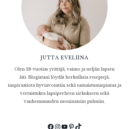
JUTTA EVELIINA
Olen 28-vuotias yrittäjä, vaimo ja neljän lapsen
äiti. Blogistani löydät herkullisia reseptejä,
inspiraatiota hyvinvointiin sekä samaistumispintaa ja
vertaistukea lapsiperheen sirkukseen sekä
vanhemmuuden moninaisiin pulmiin.
Facebook
Instagram
YouTube
Pinterest
TikTok