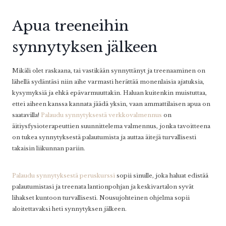
Apua treeneihin
synnytyksen jälkeen
Mikäli olet raskaana, tai vastikään synnyttänyt ja treenaaminen on
lähellä sydäntäsi niin aihe varmasti herättää monenlaisia ajatuksia,
kysymyksiä ja ehkä epävarmuuttakin. Haluan kuitenkin muistuttaa,
ettei aiheen kanssa kannata jäädä yksin, vaan ammattilaisen apua on
saatavilla!
Palaudu synnytyksestä verkkovalmennus
on
äitiysfysioterapeuttien suunnittelema valmennus, jonka tavoitteena
on tukea synnytyksestä palautumista ja auttaa äitejä turvallisesti
takaisin liikunnan pariin.
Palaudu synnytyksestä peruskurssi
sopii sinulle, joka haluat edistää
palautumistasi ja treenata lantionpohjan ja keskivartalon syvät
lihakset kuntoon turvallisesti. Nousujohteinen ohjelma sopii
aloitettavaksi heti synnytyksen jälkeen.