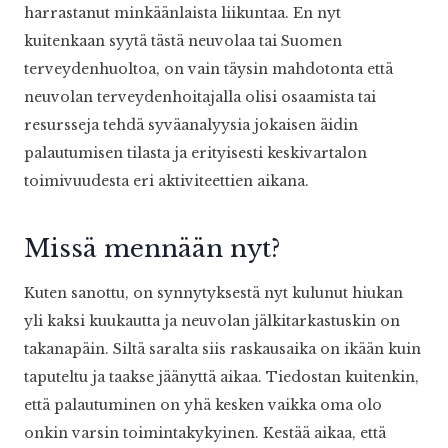
harrastanut minkäänlaista liikuntaa. En nyt
kuitenkaan syytä tästä neuvolaa tai Suomen
terveydenhuoltoa, on vain täysin mahdotonta että
neuvolan terveydenhoitajalla olisi osaamista tai
resursseja tehdä syväanalyysia jokaisen äidin
palautumisen tilasta ja erityisesti keskivartalon
toimivuudesta eri aktiviteettien aikana.
Missä mennään nyt?
Kuten sanottu, on synnytyksestä nyt kulunut hiukan
yli kaksi kuukautta ja neuvolan jälkitarkastuskin on
takanapäin. Siltä saralta siis raskausaika on ikään kuin
taputeltu ja taakse jäänyttä aikaa. Tiedostan kuitenkin,
että palautuminen on yhä kesken vaikka oma olo
onkin varsin toimintakykyinen. Kestää aikaa, että