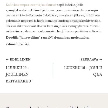
Kohti kovempaa treeniä jatkokurssi
sopii äideille, joilla
synnytyksestä on kulunut jo hieman enemmän aikaa. Kurssi sopii
parhaiten käytäväksi noin 6kk-1,5v synnytyksen jälkeen, mikäli olet
palautunut nopeasti ja harjoittanut jo lantionpohjan ja keskivartalon
lihaksia ahkerasti voit aloittaa kurssin jo 4kk synnytyksestä. Kurssi
auttaa sinua palaamaan raskaampien harjoitusten pariin turvallisesti.
Koodilla ”juttaeveliina” saat 10% alennuksen molemmista
valmennuksista.
Artikkelien
EDELLINEN
SEURAAVA
LUUKKU 15 -
LUUKKU 16 – JOULU
selaus
JOULUINEN
Q&A
BRITAKAKKU