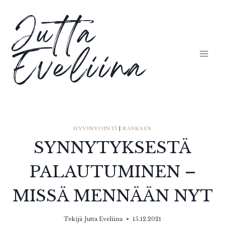
Siirry
Jutta
sisältöön
Eveliina
HYVINVOINTI
|
RASKAUS
SYNNYTYKSESTÄ
PALAUTUMINEN –
MISSÄ MENNÄÄN NYT
Tekijä
Jutta Eveliina
15.12.2021