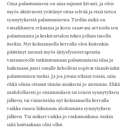
Oma palautumiseni on aina sujunut kivasti, ja olen
myös aktiivisesti yrittänyt ottaa selvää ja etsiä tietoa
synnytyksestä palautumisesta. Tiedän mikä on
vatsalihasten erkauma ja koen osaavani arvioida sen
palautumista ja keskivartalon tukea jollain tasolla
itsekin. Nyt kolmannella kerralla olen kuitenkin
päättänyt mennä myös äitiysfysioterapeutin
vastaanotolle tutkituttamaan palautumiseni tilaa ja
hakemaan juuri omalle keholleni sopivat täsmävinkit
palautumisen tueksi. Ja jos jotain tekisin toisin, niin
ehkä olisin ottanut tämän asiakseni jo aiemmin. Ehkä
mahdollisesti jo ensimmäisen tai toisen synnytyksen
jälkeen, tai viimeistään nyt kolmannella kerralla
vaikka ennen liikunnan aloittamista synnytyksen
jälkeen. Tai miksei vaikka jo raskausaikana, tuskin
siitä haittaakaan olisi ollut.