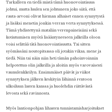
Tarkalleen en tiedä mistä tämä huonovointisuus
johtui, mutta luulen sen johtuneen joko siitä, että
rauta-arvoni olivat hieman alhaiset ennen synnytystä
ja lisäksi menetin jonkin verran verta synnytyksessä.
Tämä yhdistettynä mataliin verenpaineisiini sekä
kotiutumisen myötä lisääntyneeseen jalkeilla oloon
voisi selittää tätä huonovointisuutta. Tai sitten
syömässäni noutopitsassa oli jotakin vikaa, mene ja
tiedä. Niin tai näin niin heti tämän pahoinvoinnin
helpotettua olin jalkeilla ja aloitin myös varovaisesti
vaunulenkkeilyn. Ensimmäiset päivät ja viikot
synnytyksen jälkeen keskityin lähinnä rentoon
ulkoiluun lasten kanssa ja huolehdin riittävästä
levosta sekä ravinnosta.
Myös lantionpohjan lihasten tunnistamisharjoitukset