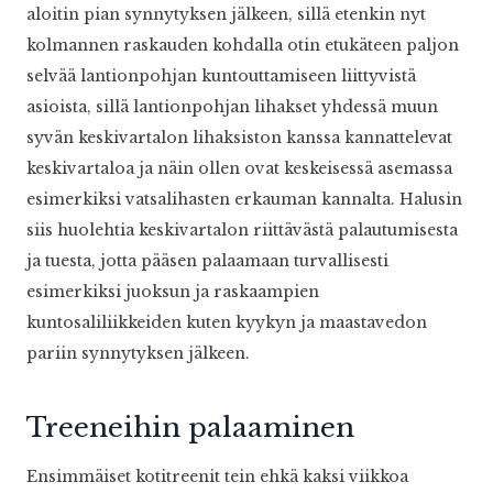
aloitin pian synnytyksen jälkeen, sillä etenkin nyt
kolmannen raskauden kohdalla otin etukäteen paljon
selvää lantionpohjan kuntouttamiseen liittyvistä
asioista, sillä lantionpohjan lihakset yhdessä muun
syvän keskivartalon lihaksiston kanssa kannattelevat
keskivartaloa ja näin ollen ovat keskeisessä asemassa
esimerkiksi vatsalihasten erkauman kannalta. Halusin
siis huolehtia keskivartalon riittävästä palautumisesta
ja tuesta, jotta pääsen palaamaan turvallisesti
esimerkiksi juoksun ja raskaampien
kuntosaliliikkeiden kuten kyykyn ja maastavedon
pariin synnytyksen jälkeen.
Treeneihin palaaminen
Ensimmäiset kotitreenit tein ehkä kaksi viikkoa