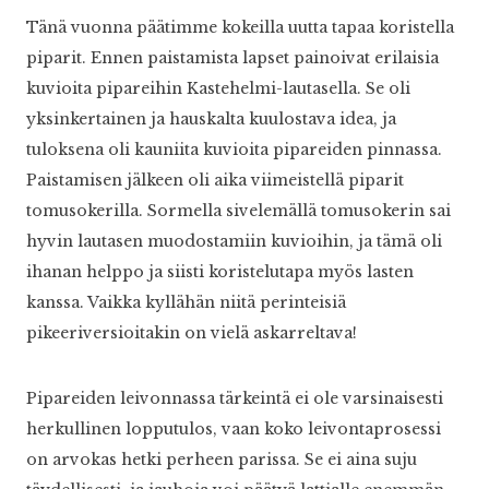
Tänä vuonna päätimme kokeilla uutta tapaa koristella
piparit. Ennen paistamista lapset painoivat erilaisia
kuvioita pipareihin Kastehelmi-lautasella. Se oli
yksinkertainen ja hauskalta kuulostava idea, ja
tuloksena oli kauniita kuvioita pipareiden pinnassa.
Paistamisen jälkeen oli aika viimeistellä piparit
tomusokerilla. Sormella sivelemällä tomusokerin sai
hyvin lautasen muodostamiin kuvioihin, ja tämä oli
ihanan helppo ja siisti koristelutapa myös lasten
kanssa. Vaikka kyllähän niitä perinteisiä
pikeeriversioitakin on vielä askarreltava!
Pipareiden leivonnassa tärkeintä ei ole varsinaisesti
herkullinen lopputulos, vaan koko leivontaprosessi
on arvokas hetki perheen parissa. Se ei aina suju