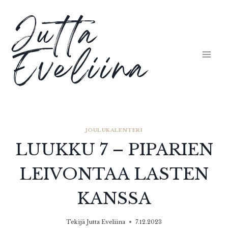
Siirry
Jutta
sisältöön
Eveliina
JOULUKALENTERI
LUUKKU 7 – PIPARIEN
LEIVONTAA LASTEN
KANSSA
Tekijä
Jutta Eveliina
7.12.2023