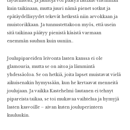
täydellisesti, ja jauhoja voi päätyä lattialle enemmän
kuin taikinaan, mutta juuri nämä pienet sotkut ja
epätäydellisyydet tekevät hetkestä niin arvokkaan ja
muistorikkaan. Ja tunnustettakoon myös, että usein
sitä taikinaa päätyy pienistä käsistä varmaan
enemmän suuhun kuin uuniin..
Joulupipareiden leivonta lasten kanssa ei ole
glamouria, mutta se on aitoa ja lämmintä
yhdessäoloa. Se on hetkiä, joita lapset muistavat vielä
aikuisenakin hymyssään, kun he kertaavat menneitä
joulujaan. Ja vaikka Kastehelmi-lautanen ei tehnyt
pipareista taikaa, se toi mukavaa vaihtelua ja hymyjä
lasten kasvoille – aivan kuten jouluperinteen
kuuluukin.