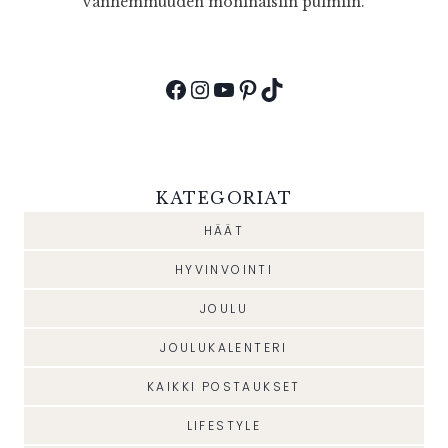
vanhemmuuden moninaisiin pulmiin.
Facebook
Instagram
YouTube
Pinterest
TikTok
KATEGORIAT
HÄÄT
HYVINVOINTI
JOULU
JOULUKALENTERI
KAIKKI POSTAUKSET
LIFESTYLE