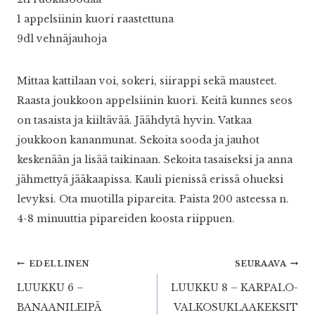
1 appelsiinin kuori raastettuna
9dl vehnäjauhoja
Mittaa kattilaan voi, sokeri, siirappi sekä mausteet.
Raasta joukkoon appelsiinin kuori. Keitä kunnes seos
on tasaista ja kiiltävää. Jäähdytä hyvin. Vatkaa
joukkoon kananmunat. Sekoita sooda ja jauhot
keskenään ja lisää taikinaan. Sekoita tasaiseksi ja anna
jähmettyä jääkaapissa. Kauli pienissä erissä ohueksi
levyksi. Ota muotilla pipareita. Paista 200 asteessa n.
4-8 minuuttia pipareiden koosta riippuen.
Artikkelien
EDELLINEN
SEURAAVA
LUUKKU 6 –
LUUKKU 8 – KARPALO-
selaus
BANAANILEIPÄ
VALKOSUKLAAKEKSIT