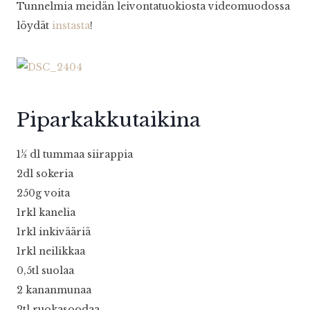
Tunnelmia meidän leivontatuokiosta videomuodossa
löydät
instasta
!
Piparkakkutaikina
1½ dl tummaa siirappia
2dl sokeria
250g voita
1rkl kanelia
1rkl inkivääriä
1rkl neilikkaa
0,5tl suolaa
2 kananmunaa
2tl ruokasoodaa