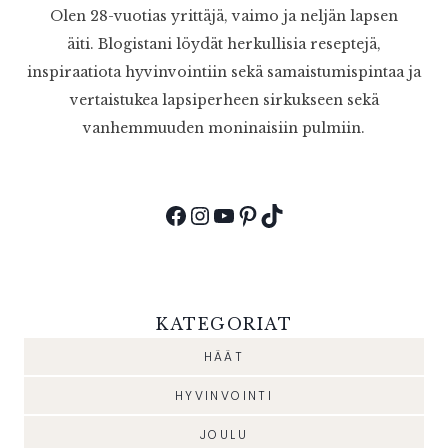
Olen 28-vuotias yrittäjä, vaimo ja neljän lapsen
äiti. Blogistani löydät herkullisia reseptejä,
inspiraatiota hyvinvointiin sekä samaistumispintaa ja
vertaistukea lapsiperheen sirkukseen sekä
vanhemmuuden moninaisiin pulmiin.
Facebook
Instagram
YouTube
Pinterest
TikTok
KATEGORIAT
HÄÄT
HYVINVOINTI
JOULU