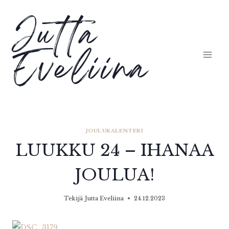
Siirry
Jutta
sisältöön
Eveliina
JOULUKALENTERI
LUUKKU 24 – IHANAA
JOULUA!
Tekijä
Jutta Eveliina
24.12.2023