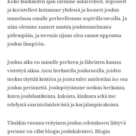
Koko kuukauden ajan olemme askarrelleet, leiponeet
ja koristelleet kotiamme yhdessä ja luoneet joulun
tunnelmaa omalle perheellemme sopivilla tavoilla. Ja
näin olemme saaneet nauttia joulutunnelmasta
pidempään, ja stressin sijaan olen saanut uppoutua
joulun lämpöön.
Joulun aika on minulle perheen ja läheisten kanssa
vietettyä aikaa. Aion herkutella jouluruoilla, joiden
tuoksu täyttää keittiön ja joista tulee mielestäni iso osa
joulun perinnettä. Joulupöytämme notkuu herkuista,
kuten joululaatikoista, kaloista, kinkusta sekä itse
tehdystä saaristolaisleivästä ja karjalanpiirakoista.
Tänäkin vuonna erityinen joulun odotukseen liittyvä
perinne on ollut blogin joulukalenteri. Blogin