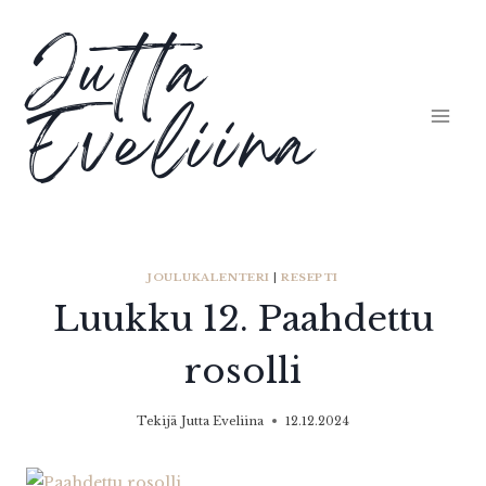
Siirry
Jutta
sisältöön
Eveliina
JOULUKALENTERI
|
RESEPTI
Luukku 12. Paahdettu
rosolli
Tekijä
Jutta Eveliina
12.12.2024