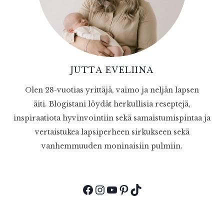
JUTTA EVELIINA
Olen 28-vuotias yrittäjä, vaimo ja neljän lapsen
äiti. Blogistani löydät herkullisia reseptejä,
inspiraatiota hyvinvointiin sekä samaistumispintaa ja
vertaistukea lapsiperheen sirkukseen sekä
vanhemmuuden moninaisiin pulmiin.
Facebook
Instagram
YouTube
Pinterest
TikTok