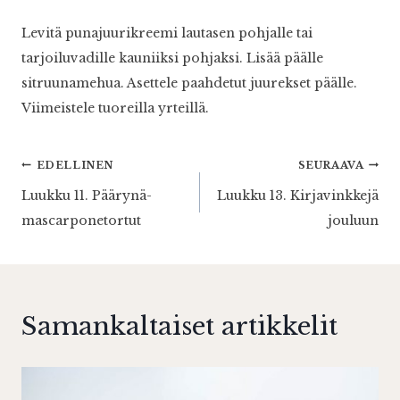
Levitä punajuurikreemi lautasen pohjalle tai
tarjoiluvadille kauniiksi pohjaksi. Lisää päälle
sitruunamehua. Asettele paahdetut juurekset päälle.
Viimeistele tuoreilla yrteillä.
Artikkelien
EDELLINEN
SEURAAVA
Luukku 11. Päärynä-
Luukku 13. Kirjavinkkejä
selaus
mascarponetortut
jouluun
Samankaltaiset artikkelit