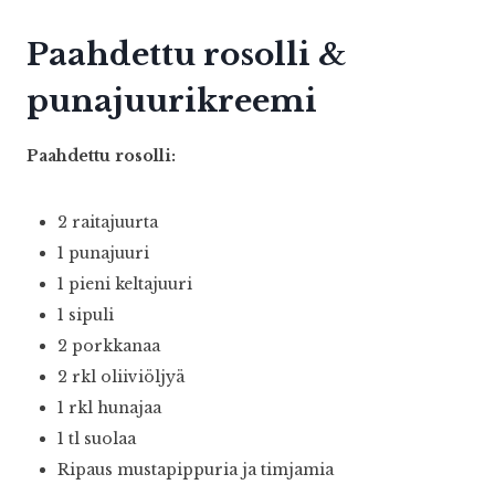
Paahdettu rosolli &
punajuurikreemi
Paahdettu rosolli:
2 raitajuurta
1 punajuuri
1 pieni keltajuuri
1 sipuli
2 porkkanaa
2 rkl oliiviöljyä
1 rkl hunajaa
1 tl suolaa
Ripaus mustapippuria ja timjamia