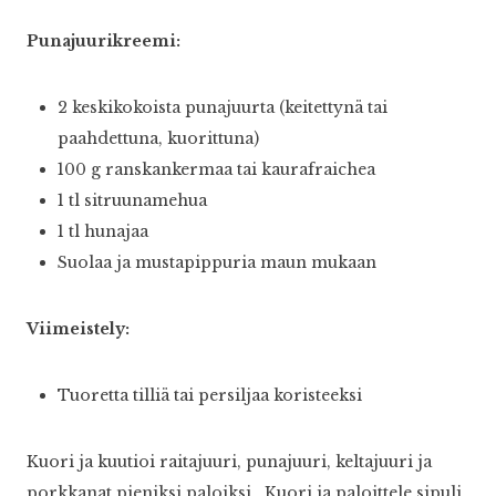
Punajuurikreemi:
2 keskikokoista punajuurta (keitettynä tai
paahdettuna, kuorittuna)
100 g ranskankermaa tai kaurafraichea
1 tl sitruunamehua
1 tl hunajaa
Suolaa ja mustapippuria maun mukaan
Viimeistely:
Tuoretta tilliä tai persiljaa koristeeksi
Kuori ja kuutioi raitajuuri, punajuuri, keltajuuri ja
porkkanat pieniksi paloiksi. Kuori ja paloittele sipuli