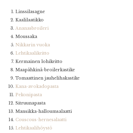
Linssilasagne
Kaalilaatikko
Ananasbroileri
Moussaka
Nikkarin vuoka
Lehtikaalikeitto
Kermainen lohikeitto
Maapähkinä-broilerkastike
Tomaattinen jauhelihakastike
Kana-avokadopasta
Pekonipasta
Sitruunapasta
Mansikka-halloumsalaatti
Couscous-hernesalaatti
Lehtikaalihöystö