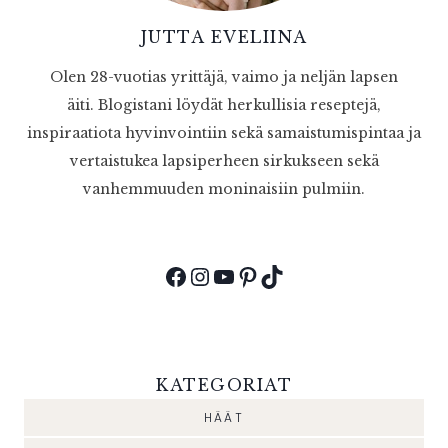
JUTTA EVELIINA
Olen 28-vuotias yrittäjä, vaimo ja neljän lapsen
äiti. Blogistani löydät herkullisia reseptejä,
inspiraatiota hyvinvointiin sekä samaistumispintaa ja
vertaistukea lapsiperheen sirkukseen sekä
vanhemmuuden moninaisiin pulmiin.
Facebook
Instagram
YouTube
Pinterest
TikTok
KATEGORIAT
HÄÄT