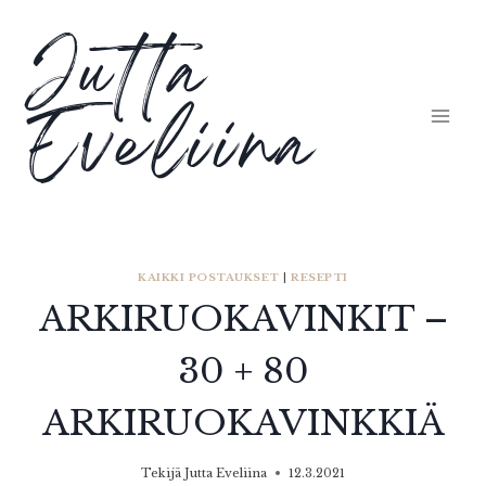
Siirry
Jutta
sisältöön
Eveliina
KAIKKI POSTAUKSET
|
RESEPTI
ARKIRUOKAVINKIT –
30 + 80
ARKIRUOKAVINKKIÄ
Tekijä
Jutta Eveliina
12.3.2021