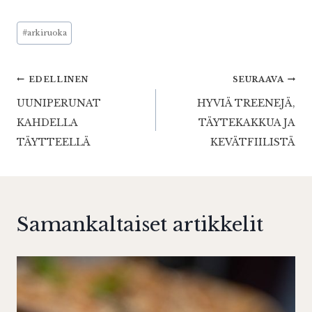
Avainsanat:
#
arkiruoka
Artikkelien
EDELLINEN
SEURAAVA
UUNIPERUNAT
HYVIÄ TREENEJÄ,
selaus
KAHDELLA
TÄYTEKAKKUA JA
TÄYTTEELLÄ
KEVÄTFIILISTÄ
Samankaltaiset artikkelit