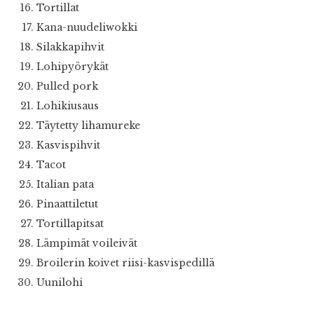
Tortillat
Kana-nuudeliwokki
Silakkapihvit
Lohipyörykät
Pulled pork
Lohikiusaus
Täytetty lihamureke
Kasvispihvit
Tacot
Italian pata
Pinaattiletut
Tortillapitsat
Lämpimät voileivät
Broilerin koivet riisi-kasvispedillä
Uunilohi