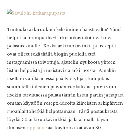
Tuntuuko arkiruokien keksiminen haastavalta? Nämä
helpot ja monipuoliset arkiruokavinkit ovat oiva
pelastus sinulle. Koska arkiruokavinkit ja -reseptit
ovat olleet sekä täällä blogin puolella että
instagramissa toivottuja, ajattelin nyt koota yhteen
listan helpoista ja maistuvista arkiruoista. Ainakin
itselläni välillä arjessa pää lyö tyhjää, kun pitäisi
suunnitella tulevien päivien ruokalistaa, joten voin
itsekin tarvittaessa palata tämän listan pariin ja napata
omaan käyttöön resepti-ideoita kiireisten arkipäivien
ruoanlaittohetkiä helpottamaan! Tästä postauksesta
löydät 30 arkiruokavinkkiä, ja lataamalla täysin
ilmaisen
oppaani
saat käyttöösi kattavan 80