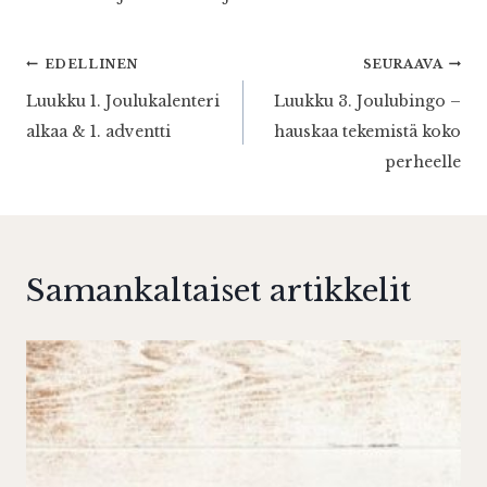
Artikkelien
EDELLINEN
SEURAAVA
Luukku 1. Joulukalenteri
Luukku 3. Joulubingo –
selaus
alkaa & 1. adventti
hauskaa tekemistä koko
perheelle
Samankaltaiset artikkelit