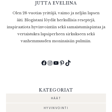
JUTTA EVELIINA
Olen 28-vuotias yrittäjä, vaimo ja neljän lapsen
äiti. Blogistani löydät herkullisia reseptejä,
inspiraatiota hyvinvointiin sekä samaistumispintaa ja
vertaistukea lapsiperheen sirkukseen sekä
vanhemmuuden moninaisiin pulmiin.
Facebook
Instagram
YouTube
Pinterest
TikTok
KATEGORIAT
HÄÄT
HYVINVOINTI