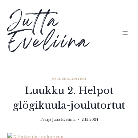
Siirry
Jutta
sisältöön
Eveliina
JOULUKALENTERI
Luukku 2. Helpot
glögikuula-joulutortut
Tekijä
Jutta Eveliina
2.12.2024