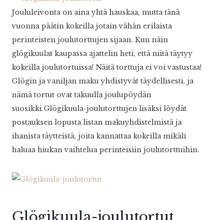
Joululeivonta on aina yhtä hauskaa, mutta tänä
vuonna päätin kokeilla jotain vähän erilaista
perinteisten joulutorttujen sijaan. Kun näin
glögikuulat kaupassa ajattelin heti, että niitä täytyy
kokeilla joulutortuissa! Näitä torttuja ei voi vastustaa!
Glögin ja vaniljan maku yhdistyvät täydellisesti, ja
nämä tortut ovat takuulla joulupöydän
suosikki.Glögikuula-joulutorttujen lisäksi löydät
postauksen lopusta listan makuyhdistelmistä ja
ihanista täytteistä, joita kannattaa kokeilla mikäli
haluaa hiukan vaihtelua perinteisiin joulutorttuihin.
Glögikuula-joulutortut