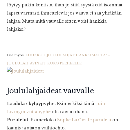
löytyy pukin kontista, ihan jo siitä syystä että isommat
lapset varmasti ihmettelevät jos vauva ei saa yhtäkään
lahjaa. Mutta mitä vauvalle sitten voisi hankkia
lahjaksi?
Lue myös:
LUUKKU 1. JOULULAHJAT HANKKIMATTA? –
JOULULAHJAVINKIT KOKO PERHEELLE
Joululahjaideat vauvalle
Laadukas kylpypyyhe.
Esimerkiksi tämä
Luin
Livingin viittapyyhe
olisi aivan ihana.
Purulelut.
Esimerkiksi
Sopfie La Girafe purulelu
on
kaunis ja ajaton vaihtoehto.