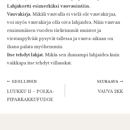
Lahjakortti esimerkiksi vauvauintiin.
Vauvakirja.
Mikäli vauvalla ei vielä ole vauvakirjaa,
voi myös vauvakirja olla oiva lahjaidea. Näin vauvan
ensimmäisen vuoden tärkeimmät muistot ja
virstanpylväät pysyvät tallessa ja vauva-aikaan on
ihana palata myöhemmin.
Itse tehdyt lahjat.
Mikäs sen ihanampi lahjaidea kuin
vaikkapa itse tehdyt villasukat.
Artikkelien
EDELLINEN
SEURAAVA
LUUKKU 11 – POLKA-
VAUVA 2KK
selaus
PIPARKAKKUFUDGE