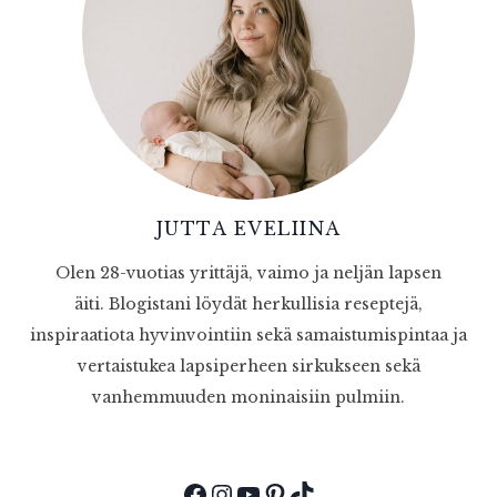
JUTTA EVELIINA
Olen 28-vuotias yrittäjä, vaimo ja neljän lapsen
äiti. Blogistani löydät herkullisia reseptejä,
inspiraatiota hyvinvointiin sekä samaistumispintaa ja
vertaistukea lapsiperheen sirkukseen sekä
vanhemmuuden moninaisiin pulmiin.
Facebook
Instagram
YouTube
Pinterest
TikTok