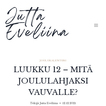
Siirry
Jutta
sisältöön
Eveliina
JOULUKALENTERI
LUUKKU 12 – MITÄ
JOULULAHJAKSI
VAUVALLE?
Tekijä
Jutta Eveliina
12.12.2021