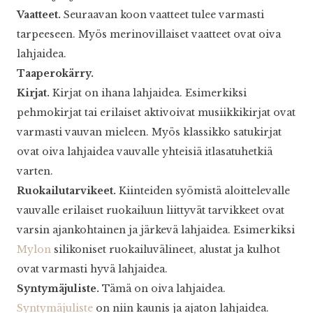
Vaatteet.
Seuraavan koon vaatteet tulee varmasti
tarpeeseen. Myös merinovillaiset vaatteet ovat oiva
lahjaidea.
Taaperokärry.
Kirjat.
Kirjat on ihana lahjaidea. Esimerkiksi
pehmokirjat tai erilaiset aktivoivat musiikkikirjat ovat
varmasti vauvan mieleen. Myös klassikko satukirjat
ovat oiva lahjaidea vauvalle yhteisiä itlasatuhetkiä
varten.
Ruokailutarvikeet.
Kiinteiden syömistä aloittelevalle
vauvalle erilaiset ruokailuun liittyvät tarvikkeet ovat
varsin ajankohtainen ja järkevä lahjaidea. Esimerkiksi
Mylon
silikoniset ruokailuvälineet, alustat ja kulhot
ovat varmasti hyvä lahjaidea.
Syntymäjuliste.
Tämä on oiva lahjaidea.
Syntymäjuliste
on niin kaunis ja ajaton lahjaidea.