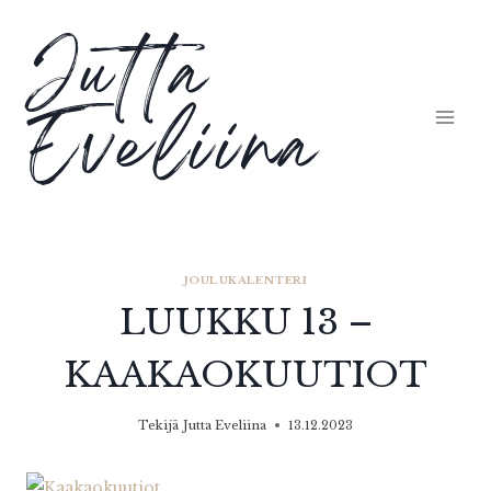
Siirry
Jutta
sisältöön
Eveliina
JOULUKALENTERI
LUUKKU 13 –
KAAKAOKUUTIOT
Tekijä
Jutta Eveliina
13.12.2023