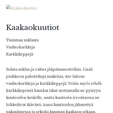
Kaakaokuutiot
Tummaa suklaata
Vaahtokarkkeja
Karkkikeppejä
Sulata suklaa ja valuta jääpalamuotteihin. Lisää
joukkoon paloiteltuja makeisia, itse laitoin
vaahtokarkkeja ja karkkikeppejä. Yritin myös tehdä
karkkikepeistä hauskat tikut asettamalla ne pystyyn
kuutioiden keskelle, mutta kuutioita irroittaessa ne
lohkeilivat ikävästi. Anna kuutioiden jähmettyä
pakastimessa ja sekoita kuuman kaakaon sekaan.