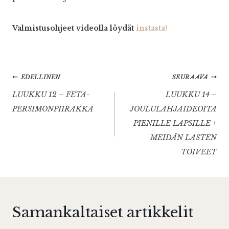
Valmistusohjeet videolla löydät
instasta!
Artikkelien
EDELLINEN
SEURAAVA
LUUKKU 12 – FETA-
LUUKKU 14 –
selaus
PERSIMONPIIRAKKA
JOULULAHJAIDEOITA
PIENILLE LAPSILLE +
MEIDÄN LASTEN
TOIVEET
Samankaltaiset artikkelit