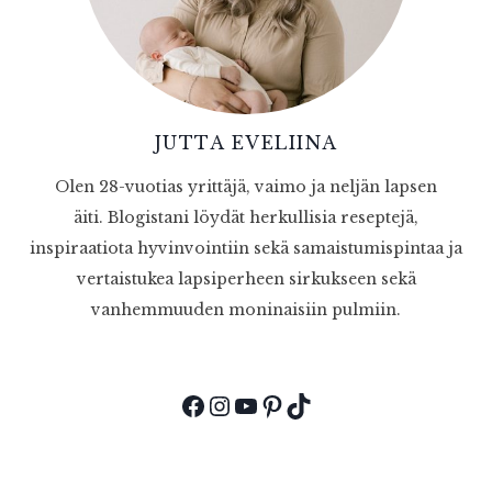
JUTTA EVELIINA
Olen 28-vuotias yrittäjä, vaimo ja neljän lapsen
äiti. Blogistani löydät herkullisia reseptejä,
inspiraatiota hyvinvointiin sekä samaistumispintaa ja
vertaistukea lapsiperheen sirkukseen sekä
vanhemmuuden moninaisiin pulmiin.
Facebook
Instagram
YouTube
Pinterest
TikTok