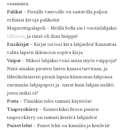
osaamista.
Palikat
– Pienille vauvoille on saatavilla paljon
erilaisia kivoja palikoita!
Magneettipalapeli – Meillä Sofia sai 1-vuotislahjaksi
tällaisen
, ja tämä oli ihan huippu!
Ensikirjat
– Kirjat on tosi kiva lahjaidea! Kannattaa
valita lapsen ikätasoon sopiva kirja.
Vaipat
– Miksei lahjaksi voisi antaa myös vaippoja?
Niitä ainakin pienten lasten kanssa tarvitaan, ja
lähtökohtaisesti pieniä lapsia kiinnostaa lahjoissa
enemmän lahjapaperi ja -narut kuin lahjan sisältö,
joten miksi ei?
Potta
– Tämäkin tulee taatusti käyttöön!
Taaperokärry
– Esimerkiksi Brion puinen
taaperokärry on taatusti kestävä lahjaidea!
Puiset lelut
– Puiset lelut on kauniita ja kestäviä!