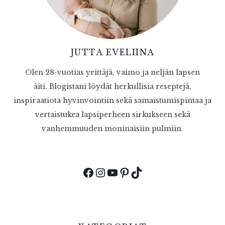
JUTTA EVELIINA
Olen 28-vuotias yrittäjä, vaimo ja neljän lapsen
äiti. Blogistani löydät herkullisia reseptejä,
inspiraatiota hyvinvointiin sekä samaistumispintaa ja
vertaistukea lapsiperheen sirkukseen sekä
vanhemmuuden moninaisiin pulmiin.
Facebook
Instagram
YouTube
Pinterest
TikTok