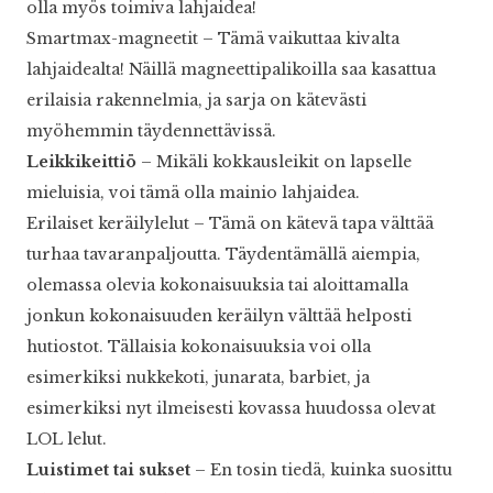
olla myös toimiva lahjaidea!
Smartmax-magneetit – Tämä vaikuttaa kivalta
lahjaidealta! Näillä magneettipalikoilla saa kasattua
erilaisia rakennelmia, ja sarja on kätevästi
myöhemmin täydennettävissä.
Leikkikeittiö
– Mikäli kokkausleikit on lapselle
mieluisia, voi tämä olla mainio lahjaidea.
Erilaiset keräilylelut – Tämä on kätevä tapa välttää
turhaa tavaranpaljoutta. Täydentämällä aiempia,
olemassa olevia kokonaisuuksia tai aloittamalla
jonkun kokonaisuuden keräilyn välttää helposti
hutiostot. Tällaisia kokonaisuuksia voi olla
esimerkiksi nukkekoti, junarata, barbiet, ja
esimerkiksi nyt ilmeisesti kovassa huudossa olevat
LOL lelut.
Luistimet tai sukset
– En tosin tiedä, kuinka suosittu