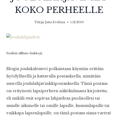
KOKO PERHEELLE
Tekijä
Jutta Eveliina
1.12.2019
Sisältää affiliate-linkkejä.
Blogin joulukalenteri polkaistaan käyntiin erittäin
hyödyllisellä ja kattavalla postauksella, nimittäin
suurella joululahjavinkkipostauksella. Tämä postaus
on erityisesti lapsiperheen näkökulmasta kirjoitettu,
eli mikäli etsit sopivaa lahjaideaa puolisollesi tai
muulle aikuiselle tai omille lapsille, kummilapsille tai
vaikkapa lapsenlapsille, on tämä postaus sinua varten!