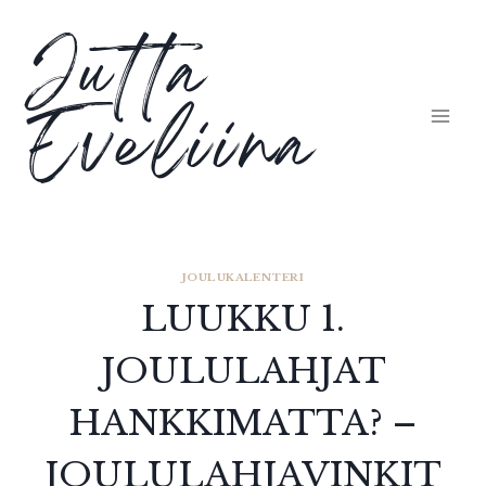
Siirry
Jutta
sisältöön
Eveliina
JOULUKALENTERI
LUUKKU 1.
JOULULAHJAT
HANKKIMATTA? –
JOULULAHJAVINKIT