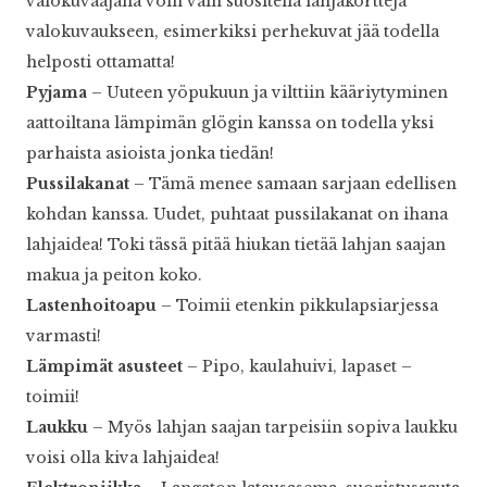
valokuvaajana voin vain suositella lahjakortteja
valokuvaukseen, esimerkiksi perhekuvat jää todella
helposti ottamatta!
Pyjama
– Uuteen yöpukuun ja vilttiin kääriytyminen
aattoiltana lämpimän glögin kanssa on todella yksi
parhaista asioista jonka tiedän!
Pussilakanat
– Tämä menee samaan sarjaan edellisen
kohdan kanssa. Uudet, puhtaat pussilakanat on ihana
lahjaidea! Toki tässä pitää hiukan tietää lahjan saajan
makua ja peiton koko.
Lastenhoitoapu
– Toimii etenkin pikkulapsiarjessa
varmasti!
Lämpimät asusteet
– Pipo, kaulahuivi, lapaset –
toimii!
Laukku
– Myös lahjan saajan tarpeisiin sopiva laukku
voisi olla kiva lahjaidea!