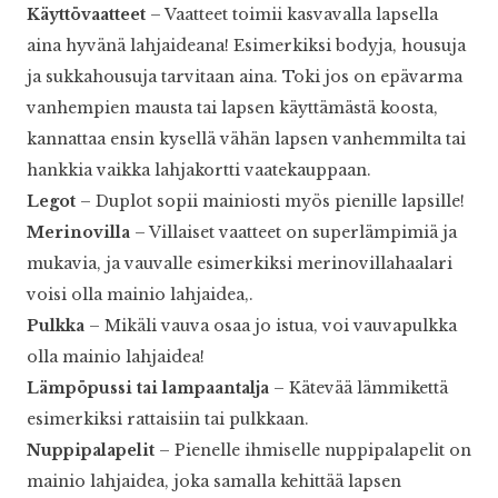
Käyttövaatteet
– Vaatteet toimii kasvavalla lapsella
aina hyvänä lahjaideana! Esimerkiksi bodyja, housuja
ja sukkahousuja tarvitaan aina. Toki jos on epävarma
vanhempien mausta tai lapsen käyttämästä koosta,
kannattaa ensin kysellä vähän lapsen vanhemmilta tai
hankkia vaikka lahjakortti vaatekauppaan.
Legot
– Duplot sopii mainiosti myös pienille lapsille!
Merinovilla
– Villaiset vaatteet on superlämpimiä ja
mukavia, ja vauvalle esimerkiksi merinovillahaalari
voisi olla mainio lahjaidea,.
Pulkka
– Mikäli vauva osaa jo istua, voi vauvapulkka
olla mainio lahjaidea!
Lämpöpussi
tai lampaantalja
– Kätevää lämmikettä
esimerkiksi rattaisiin tai pulkkaan.
Nuppipalapelit
– Pienelle ihmiselle nuppipalapelit on
mainio lahjaidea, joka samalla kehittää lapsen