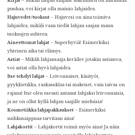
Kirjat
– Mikäli lahjan saajalle lukeminen on mieluisaa
puuhaa, voi kirjat olla mainio lahjaidea.
Hajuvedet/tuoksut
– Hajuvesi on aina toimiva
lahjaidea, mikäli vaan tiedät lahjan saajan maun
tuoksujen suhteen.
Aineettomat lahjat
– Superhyviä! Esimerkiksi
yhteinen aika tai elämys.
Astiat
– Mikäli lahjansaaja keräilee jotakin astiastoa,
voi astiat olla hyvä lahjaidea.
Itse tehdyt lahjat
– Leivonnaiset, käsityöt,
pyykkietikka, raakasuklaa tai makeiset, vain taivas on
rajana! Itse olen useasti antanut lahjaksi leivonnaisia,
ja ne on ollut kyllä lahjan saajille mieluisia!
Kosmetiikka lahjapakkaukset
– Esimerkiksi
suihkusaippuaa tarvitaan aina!
Lahjakortit
– Lahjakortit toimii myös aina! Ja näin