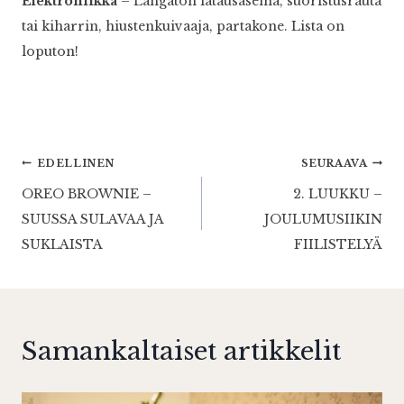
Elektroniikka
– Langaton latausasema, suoristusrauta
tai kiharrin, hiustenkuivaaja, partakone. Lista on
loputon!
Artikkelien
EDELLINEN
SEURAAVA
OREO BROWNIE –
2. LUUKKU –
selaus
SUUSSA SULAVAA JA
JOULUMUSIIKIN
SUKLAISTA
FIILISTELYÄ
Samankaltaiset artikkelit