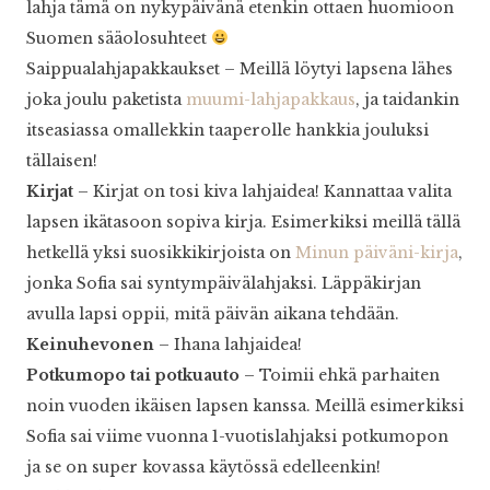
lahja tämä on nykypäivänä etenkin ottaen huomioon
Suomen sääolosuhteet
Saippualahjapakkaukset – Meillä löytyi lapsena lähes
joka joulu paketista
muumi-lahjapakkaus
, ja taidankin
itseasiassa omallekkin taaperolle hankkia jouluksi
tällaisen!
Kirjat
– Kirjat on tosi kiva lahjaidea! Kannattaa valita
lapsen ikätasoon sopiva kirja. Esimerkiksi meillä tällä
hetkellä yksi suosikkikirjoista on
Minun päiväni-kirja
,
jonka Sofia sai syntympäivälahjaksi. Läppäkirjan
avulla lapsi oppii, mitä päivän aikana tehdään.
Keinuhevonen
– Ihana lahjaidea!
Potkumopo tai potkuauto
– Toimii ehkä parhaiten
noin vuoden ikäisen lapsen kanssa. Meillä esimerkiksi
Sofia sai viime vuonna 1-vuotislahjaksi potkumopon
ja se on super kovassa käytössä edelleenkin!