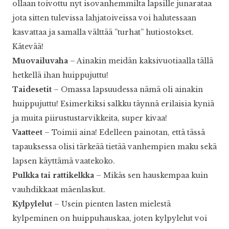
ollaan toivottu nyt isovanhemmilta lapsille junarataa
jota sitten tulevissa lahjatoiveissa voi halutessaan
kasvattaa ja samalla välttää ”turhat” hutiostokset.
Kätevää!
Muovailuvaha
– Ainakin meidän kaksivuotiaalla tällä
hetkellä ihan huippujuttu!
Taidesetit
– Omassa lapsuudessa nämä oli ainakin
huippujuttu! Esimerkiksi salkku täynnä erilaisia kyniä
ja muita piirustustarvikkeita, super kivaa!
Vaatteet
– Toimii aina! Edelleen painotan, että tässä
tapauksessa olisi tärkeää tietää vanhempien maku sekä
lapsen käyttämä vaatekoko.
Pulkka tai rattikelkka
– Mikäs sen hauskempaa kuin
vauhdikkaat mäenlaskut.
Kylpylelut
– Usein pienten lasten mielestä
kylpeminen on huippuhauskaa, joten kylpylelut voi