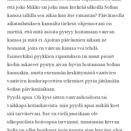
että joko Mikko tai joku muu kerkeää ulkoilla Sofian
kanssa tallilla sen aikaa kun itse ratsastan? Päivätasolla
aikataulutuksen kannalta tärkein ohjenuorani on
miettiä, että mitä asioita pystyy hoitamaan vauvan
kanssa ja mitä ei. Ajoitan päiväunien aikaan ne
hommat, joita en vauvan kanssa voi tehdä.
Esimerkiksi pyykkien ripustuksen tai muut pienet
kodin askareet pystyn aivan hyvin hoitamaan Sofian
kanssakin, mutta enemmän keskittymistä vaativien
vaativien kouluraporttien tekemiset pyrin jättämään
Sofian päiväuniaikaan.
Pyydä apua. Oli kyse sitten vauvanhoidosta tai
vaikkapa kotiaskareista, niin pyydä apua mikäli koet
sitä tarvitsevasi. Itse en vielä juurikaan ole
ulkopuolista hoitoapua tarvinnut, muutaman kerran
Sofia on ollut hoidossa noin tunnin ajan kun itse olen