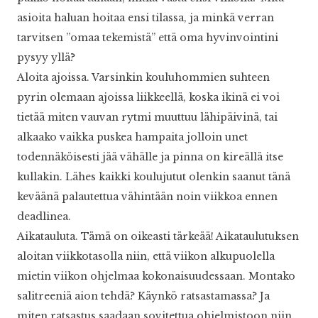
asioita haluan hoitaa ensi tilassa, ja minkä verran
tarvitsen ”omaa tekemistä” että oma hyvinvointini
pysyy yllä?
Aloita ajoissa. Varsinkin kouluhommien suhteen
pyrin olemaan ajoissa liikkeellä, koska ikinä ei voi
tietää miten vauvan rytmi muuttuu lähipäivinä, tai
alkaako vaikka puskea hampaita jolloin unet
todennäköisesti jää vähälle ja pinna on kireällä itse
kullakin. Lähes kaikki koulujutut olenkin saanut tänä
keväänä palautettua vähintään noin viikkoa ennen
deadlinea.
Aikatauluta. Tämä on oikeasti tärkeää! Aikataulutuksen
aloitan viikkotasolla niin, että viikon alkupuolella
mietin viikon ohjelmaa kokonaisuudessaan. Montako
salitreeniä aion tehdä? Käynkö ratsastamassa? Ja
miten ratsastus saadaan sovitettua ohjelmistoon niin,