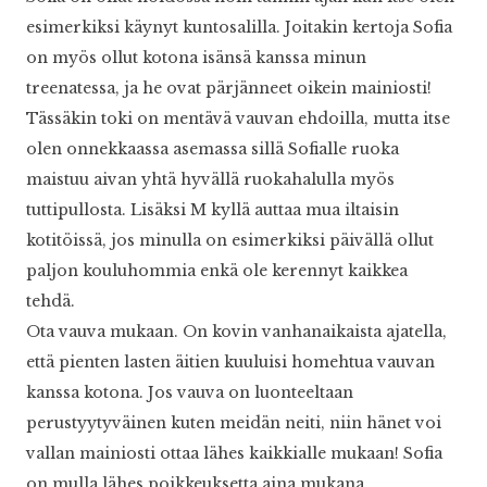
esimerkiksi käynyt kuntosalilla. Joitakin kertoja Sofia
on myös ollut kotona isänsä kanssa minun
treenatessa, ja he ovat pärjänneet oikein mainiosti!
Tässäkin toki on mentävä vauvan ehdoilla, mutta itse
olen onnekkaassa asemassa sillä Sofialle ruoka
maistuu aivan yhtä hyvällä ruokahalulla myös
tuttipullosta. Lisäksi M kyllä auttaa mua iltaisin
kotitöissä, jos minulla on esimerkiksi päivällä ollut
paljon kouluhommia enkä ole kerennyt kaikkea
tehdä.
Ota vauva mukaan. On kovin vanhanaikaista ajatella,
että pienten lasten äitien kuuluisi homehtua vauvan
kanssa kotona. Jos vauva on luonteeltaan
perustyytyväinen kuten meidän neiti, niin hänet voi
vallan mainiosti ottaa lähes kaikkialle mukaan! Sofia
on mulla lähes poikkeuksetta aina mukana