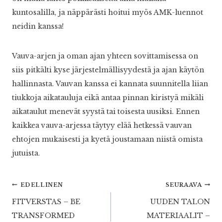
kuntosalilla, ja näppärästi hoitui myös AMK-luennot
neidin kanssa!
Vauva-arjen ja oman ajan yhteen sovittamisessa on
siis pitkälti kyse järjestelmällisyydestä ja ajan käytön
hallinnasta. Vauvan kanssa ei kannata suunnitella liian
tiukkoja aikatauluja eikä antaa pinnan kiristyä mikäli
aikataulut menevät syystä tai toisesta uusiksi. Ennen
kaikkea vauva-arjessa täytyy elää hetkessä vauvan
ehtojen mukaisesti ja kyetä joustamaan niistä omista
jutuista.
Artikkelien
EDELLINEN
SEURAAVA
FITVERSTAS – BE
UUDEN TALON
selaus
TRANSFORMED
MATERIAALIT –