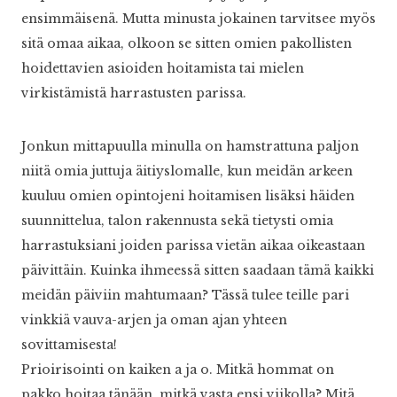
ensimmäisenä. Mutta minusta jokainen tarvitsee myös
sitä omaa aikaa, olkoon se sitten omien pakollisten
hoidettavien asioiden hoitamista tai mielen
virkistämistä harrastusten parissa.
Jonkun mittapuulla minulla on hamstrattuna paljon
niitä omia juttuja äitiyslomalle, kun meidän arkeen
kuuluu omien opintojeni hoitamisen lisäksi häiden
suunnittelua, talon rakennusta sekä tietysti omia
harrastuksiani joiden parissa vietän aikaa oikeastaan
päivittäin. Kuinka ihmeessä sitten saadaan tämä kaikki
meidän päiviin mahtumaan? Tässä tulee teille pari
vinkkiä vauva-arjen ja oman ajan yhteen
sovittamisesta!
Prioirisointi on kaiken a ja o. Mitkä hommat on
pakko hoitaa tänään, mitkä vasta ensi viikolla? Mitä