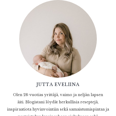
JUTTA EVELIINA
Olen 28-vuotias yrittäjä, vaimo ja neljän lapsen
äiti. Blogistani löydät herkullisia reseptejä,
inspiraatiota hyvinvointiin sekä samaistumispintaa ja