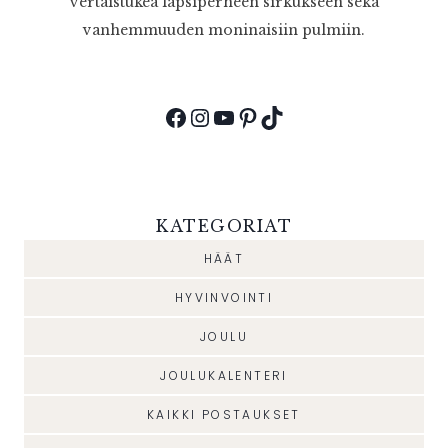
vertaistukea lapsiperheen sirkukseen sekä
vanhemmuuden moninaisiin pulmiin.
Facebook
Instagram
YouTube
Pinterest
TikTok
KATEGORIAT
HÄÄT
HYVINVOINTI
JOULU
JOULUKALENTERI
KAIKKI POSTAUKSET