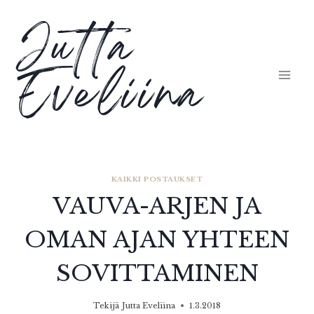
Siirry
Jutta
sisältöön
Eveliina
KAIKKI POSTAUKSET
VAUVA-ARJEN JA
OMAN AJAN YHTEEN
SOVITTAMINEN
Tekijä
Jutta Eveliina
1.3.2018