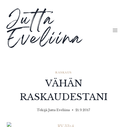
Siirry
Jutta
sisältöön
Eveliina
RASKAUS
VÄHÄN
RASKAUDESTANI
Tekijä
Jutta Eveliina
21.9.2017