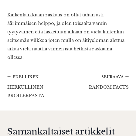
Kaikenkaikkiaan raskaus on ollut tähän asti
äärimmäisen helppo, ja olen toisaalta varsin
tyytyväinen että laskettuun aikaan on vielä kuitenkin
seitsemän viikkoa joten mulla on äitiysloman alettua
aikaa vielä nauttia viimeisistä hetkistä raskaana
ollessa.
Artikkelien
EDELLINEN
SEURAAVA
HERKULLINEN
RANDOM FACTS
selaus
BROILERPASTA
Samankaltaiset artikkelit