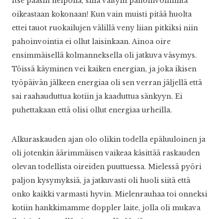
Itse pääsin helpolla, sillä vältyin pahoinvoinnilta
oikeastaan kokonaan! Kun vain muisti pitää huolta
ettei tauot ruokailujen välillä veny liian pitkiksi niin
pahoinvointia ei ollut laisinkaan. Ainoa oire
ensimmäisellä kolmanneksella oli jatkuva väsymys.
Töissä käyminen vei kaiken energian, ja joka ikisen
työpäivän jälkeen energiaa oli sen verran jäljellä että
sai raahauduttua kotiin ja kaaduttua sänkyyn. Ei
puhettakaan että olisi ollut energiaa urheilla.
Alkuraskauden ajan olo olikin todella epäluuloinen ja
oli jotenkin äärimmäisen vaikeaa käsittää raskauden
olevan todellista oireiden puuttuessa. Mielessä pyöri
paljon kysymyksiä, ja jatkuvasti oli huoli siitä että
onko kaikki varmasti hyvin. Mielenrauhaa toi onneksi
kotiin hankkimamme doppler laite, jolla oli mukava