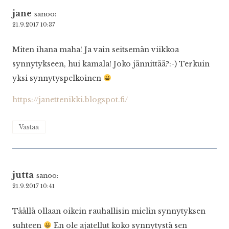
jane
sanoo:
21.9.2017 10:37
Miten ihana maha! Ja vain seitsemän viikkoa
synnytykseen, hui kamala! Joko jännittää?:-) Terkuin
yksi synnytyspelkoinen
https://janettenikki.blogspot.fi/
Vastaa
jutta
sanoo:
21.9.2017 10:41
Täällä ollaan oikein rauhallisin mielin synnytyksen
suhteen
En ole ajatellut koko synnytystä sen