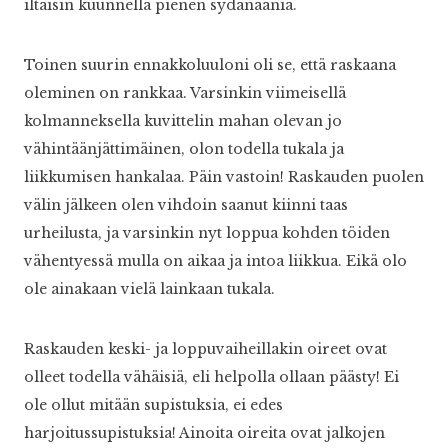
iltaisin kuunnellä pienen sydänääniä.
Toinen suurin ennakkoluuloni oli se, että raskaana
oleminen on rankkaa. Varsinkin viimeisellä
kolmanneksella kuvittelin mahan olevan jo
vähintäänjättimäinen, olon todella tukala ja
liikkumisen hankalaa. Päin vastoin! Raskauden puolen
välin jälkeen olen vihdoin saanut kiinni taas
urheilusta, ja varsinkin nyt loppua kohden töiden
vähentyessä mulla on aikaa ja intoa liikkua. Eikä olo
ole ainakaan vielä lainkaan tukala.
Raskauden keski- ja loppuvaiheillakin oireet ovat
olleet todella vähäisiä, eli helpolla ollaan päästy! Ei
ole ollut mitään supistuksia, ei edes
harjoitussupistuksia! Ainoita oireita ovat jalkojen