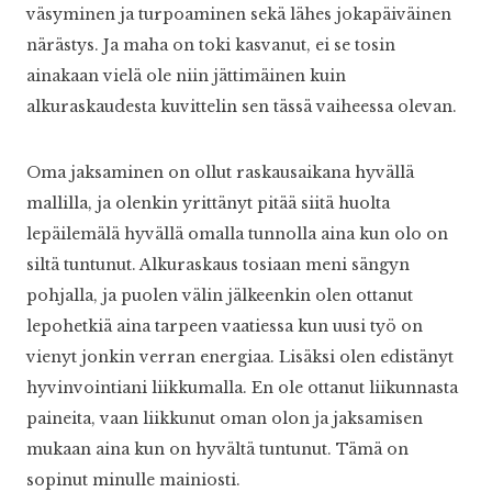
väsyminen ja turpoaminen sekä lähes jokapäiväinen
närästys. Ja maha on toki kasvanut, ei se tosin
ainakaan vielä ole niin jättimäinen kuin
alkuraskaudesta kuvittelin sen tässä vaiheessa olevan.
Oma jaksaminen on ollut raskausaikana hyvällä
mallilla, ja olenkin yrittänyt pitää siitä huolta
lepäilemälä hyvällä omalla tunnolla aina kun olo on
siltä tuntunut. Alkuraskaus tosiaan meni sängyn
pohjalla, ja puolen välin jälkeenkin olen ottanut
lepohetkiä aina tarpeen vaatiessa kun uusi työ on
vienyt jonkin verran energiaa. Lisäksi olen edistänyt
hyvinvointiani liikkumalla. En ole ottanut liikunnasta
paineita, vaan liikkunut oman olon ja jaksamisen
mukaan aina kun on hyvältä tuntunut. Tämä on
sopinut minulle mainiosti.