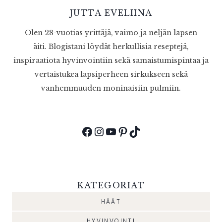
JUTTA EVELIINA
Olen 28-vuotias yrittäjä, vaimo ja neljän lapsen
äiti. Blogistani löydät herkullisia reseptejä,
inspiraatiota hyvinvointiin sekä samaistumispintaa ja
vertaistukea lapsiperheen sirkukseen sekä
vanhemmuuden moninaisiin pulmiin.
Facebook
Instagram
YouTube
Pinterest
TikTok
KATEGORIAT
HÄÄT
HYVINVOINTI