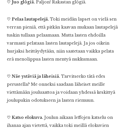
♡ Juo glögiä.
Paljon! Rakastan glögiä.
♡ Pelaa lautapelejä.
Toki meidän lapset on vielä sen
verran pieniä, että pitkän kaavan mukaan lautapelejä
tuskin tullaan pelaamaan. Mutta lasten ehdoilla
varmasti pelataan lasten lautapelejä. Ja jos oikein
hurjaksi heittäydytään, niin saatetaan vaikka pelata
erä menolippua lasten mentyä nukkumaan.
♡ Näe ystäviä ja läheisiä.
Tarvitseeko tätä edes
perustella? Me onneksi saadaan läheiset meille
viettämään jouluaattoa ja voidaan yhdessä keskittyä
joulupukin odotukseen ja lasten riemuun.
♡ Katso elokuva.
Joulun aikaan leffojen katselu on
ihanaa ajan vietettä, vaikka toki meillä elokuvien