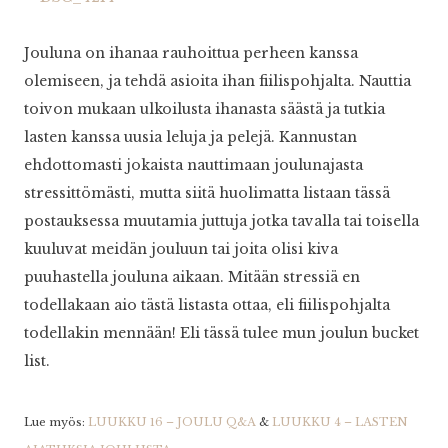
Jouluna on ihanaa rauhoittua perheen kanssa
olemiseen, ja tehdä asioita ihan fiilispohjalta. Nauttia
toivon mukaan ulkoilusta ihanasta säästä ja tutkia
lasten kanssa uusia leluja ja pelejä. Kannustan
ehdottomasti jokaista nauttimaan joulunajasta
stressittömästi, mutta siitä huolimatta listaan tässä
postauksessa muutamia juttuja jotka tavalla tai toisella
kuuluvat meidän jouluun tai joita olisi kiva
puuhastella jouluna aikaan. Mitään stressiä en
todellakaan aio tästä listasta ottaa, eli fiilispohjalta
todellakin mennään! Eli tässä tulee mun joulun bucket
list.
Lue myös:
LUUKKU 16 – JOULU Q&A
&
LUUKKU 4 – LASTEN