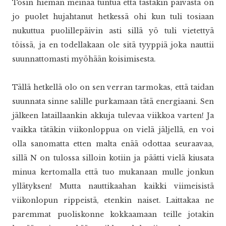
Tosin hieman meinaa tuntua että tästäkin päivästä on
jo puolet hujahtanut hetkessä ohi kun tuli tosiaan
nukuttua puolillepäivin asti sillä yö tuli vietettyä
töissä, ja en todellakaan ole sitä tyyppiä joka nauttii
suunnattomasti myöhään koisimisesta.
Tällä hetkellä olo on sen verran tarmokas, että taidan
suunnata sinne salille purkamaan tätä energiaani. Sen
jälkeen lataillaankin akkuja tulevaa viikkoa varten! Ja
vaikka tätäkin viikonloppua on vielä jäljellä, en voi
olla sanomatta etten malta enää odottaa seuraavaa,
sillä N on tulossa silloin kotiin ja päätti vielä kiusata
minua kertomalla että tuo mukanaan mulle jonkun
yllätyksen! Mutta nauttikaahan kaikki viimeisistä
viikonlopun rippeistä, etenkin naiset. Laittakaa ne
paremmat puoliskonne kokkaamaan teille jotakin