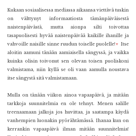
Kukaan sosiaalisessa mediassa aikaansa viettävä tuskin
on välttynyt informaatiosta tämänpäiväisestä
naistenpäivästä, mutta aionpa silti toivottaa
tasapuolisesti hyvää naistenpäivää kaikille ihanille ja
vahvoille naisille sinne ruudun toiselle puolelle!
♥
Itse
aloitin aamuni tänään aamiaisella sängyssä, ja vaikka
kuinka olisin toivonut sen olevan toisen puoliskoni
valmistama, niin kyllä se oli vaan aamulla noustava
itse sängystä sitä valmistamaan.
Mulla on tänään viikon ainoa vapaapäivä, ja mitään
tarkkoja suunnitelmia en ole tehnyt. Menen salille
treenaamaan jalkoja jos huvittaa, ja saatampa käydä
vanhempien luonakin pyörähtämässä. Ihanaa kun on
kerrankin vapaapäivä ilman mitään suunnitelmia!