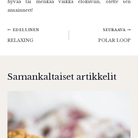
hyvää tai menkää vaikka elokuviin, olette sen
ansainneet!
Artikkelien
EDELLINEN
SEURAAVA
RELAXING
POLAR LOOP
selaus
Samankaltaiset artikkelit