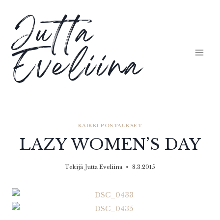
Siirry
Jutta
sisältöön
Eveliina
KAIKKI POSTAUKSET
LAZY WOMEN’S DAY
Tekijä
Jutta Eveliina
8.3.2015