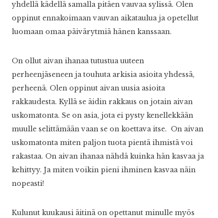
yhdellä kädellä samalla pitäen vauvaa sylissä. Olen
oppinut ennakoimaan vauvan aikataulua ja opetellut
luomaan omaa päivärytmiä hänen kanssaan.
On ollut aivan ihanaa tutustua uuteen
perheenjäseneen ja touhuta arkisia asioita yhdessä,
perheenä. Olen oppinut aivan uusia asioita
rakkaudesta. Kyllä se äidin rakkaus on jotain aivan
uskomatonta. Se on asia, jota ei pysty kenellekkään
muulle selittämään vaan se on koettava itse. On aivan
uskomatonta miten paljon tuota pientä ihmistä voi
rakastaa. On aivan ihanaa nähdä kuinka hän kasvaa ja
kehittyy. Ja miten voikin pieni ihminen kasvaa näin
nopeasti!
Kulunut kuukausi äitinä on opettanut minulle myös