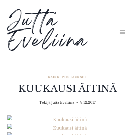
Siirry
Jutta
sisältöön
Eveliina
KAIKKI POSTAUKSET
KUUKAUSI ÄITINÄ
Tekijä
Jutta Eveliina
9.12.2017