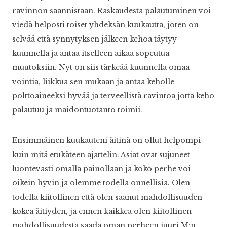
ravinnon saannistaan. Raskaudesta palautuminen voi
viedä helposti toiset yhdeksän kuukautta, joten on
selvää että synnytyksen jälkeen kehoa täytyy
kuunnella ja antaa itselleen aikaa sopeutua
muutoksiin. Nyt on siis tärkeää kuunnella omaa
vointia, liikkua sen mukaan ja antaa keholle
polttoaineeksi hyvää ja terveellistä ravintoa jotta keho
palautuu ja maidontuotanto toimii.
Ensimmäinen kuukauteni äitinä on ollut helpompi
kuin mitä etukäteen ajattelin. Asiat ovat sujuneet
luontevasti omalla painollaan ja koko perhe voi
oikein hyvin ja olemme todella onnellisia. Olen
todella kiitollinen että olen saanut mahdollisuuden
kokea äitiyden, ja ennen kaikkea olen kiitollinen
mahdollisuudesta saada oman perheen juuri M:n