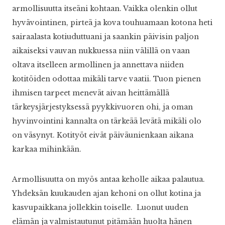
armollisuutta itseäni kohtaan. Vaikka olenkin ollut
hyvävointinen, pirteä ja kova touhuamaan kotona heti
sairaalasta kotiuduttuani ja saankin päivisin paljon
aikaiseksi vauvan nukkuessa niin välillä on vaan
oltava itselleen armollinen ja annettava niiden
kotitöiden odottaa mikäli tarve vaatii. Tuon pienen
ihmisen tarpeet menevät aivan heittämällä
tärkeysjärjestyksessä pyykkivuoren ohi, ja oman
hyvinvointini kannalta on tärkeää levätä mikäli olo
on väsynyt. Kotityöt eivät päiväunienkaan aikana
karkaa mihinkään.
Armollisuutta on myös antaa keholle aikaa palautua.
Yhdeksän kuukauden ajan kehoni on ollut kotina ja
kasvupaikkana jollekkin toiselle. Luonut uuden
elämän ja valmistautunut pitämään huolta hänen