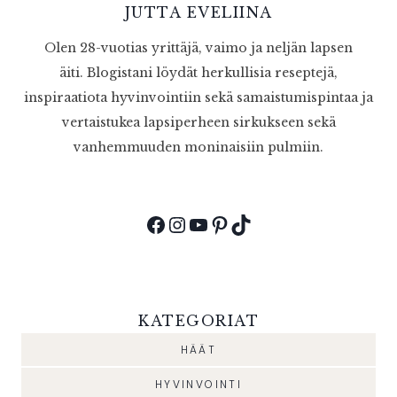
JUTTA EVELIINA
Olen 28-vuotias yrittäjä, vaimo ja neljän lapsen
äiti. Blogistani löydät herkullisia reseptejä,
inspiraatiota hyvinvointiin sekä samaistumispintaa ja
vertaistukea lapsiperheen sirkukseen sekä
vanhemmuuden moninaisiin pulmiin.
Facebook
Instagram
YouTube
Pinterest
TikTok
KATEGORIAT
HÄÄT
HYVINVOINTI