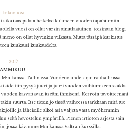
si aika taas palata hetkeksi kuluneen vuoden tapahtumiin
olella vuosi on ollut varsin ainutlaatuinen; toisinaan blogi
ssä meno on ollut hyvinkin vilkasta. Mutta tässäpä kurkistus
teen kuukausi kuukaudelta.
TAMMIKUU
M:n kanssa Tallinassa. Vuodenvaihde sujui rauhallisissa
ja taidettiin pysyä juuri ja juuri vuoden vaihtumiseen saakka
n vuoden kasvattavan itseäni ihmisenä. Kerroin tavoitteenani
akin suurta. Itse tiesin jo tässä vaiheessa tarkkaan mitä tuo
ukijoille ja läheisille alkoi asia valjeta vasta myöhemmin
un sekä hevostelun ympärillä. Pienen irtioton arjesta sain
n, jossa kävimme M:n kanssa Valtran kurssilla.