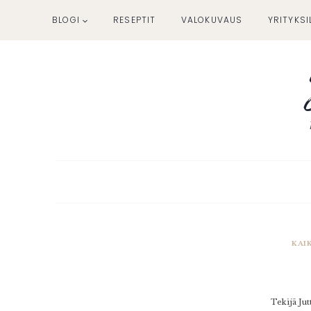
Siirry
BLOGI
RESEPTIT
VALOKUVAUS
YRITYKSI
sisältöön
KAI
Tekijä
Jut