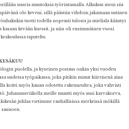
neillään suuria muutoksia työrintamalla. Alkukuu meni siis
npäivänä olo keveni, sillä päästiin vihdoin jakamaan uutinen
önhakukin tuotti todella nopeasti tulosta ja mieliala kääntyi
a kasaan kevään kurssit, ja niin oli ensimmäinen vuosi
eakoulussa taputeltu.
KESÄKUU
 blogin puolella, ja kyseinen postaus onkin yksi vuoden
ssa uudessa työpaikassa, joka pitikin minut kiireisenä aina
la koitti myös kauan odotettu rakenneultra, joka vahvisti
tyttö. Juhannusviikolla meille muutti myös uusi karvakorva,
kikesän juhlaa vietimme rauhallisissa merkeissä mökillä
saunoen.