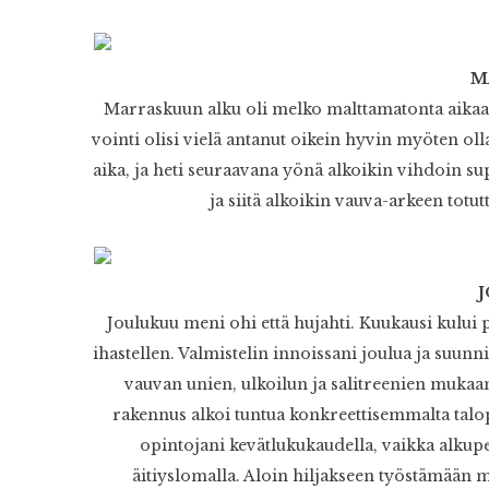
M
Marraskuun alku oli melko malttamatonta aikaa, 
vointi olisi vielä antanut oikein hyvin myöten olla
aika, ja heti seuraavana yönä alkoikin vihdoin s
ja siitä alkoikin vauva-arkeen tot
Joulukuu meni ohi että hujahti. Kuukausi kului
ihastellen. Valmistelin innoissani joulua ja suunnit
vauvan unien, ulkoilun ja salitreenien mukaa
rakennus alkoi tuntua konkreettisemmalta talo
opintojani kevätlukukaudella, vaikka alkup
äitiyslomalla. Aloin hiljakseen työstämään m