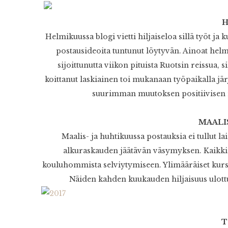
Helmikuussa blogi vietti hiljaiseloa sillä työt ja 
postausideoita tuntunut löytyvän. Ainoat hel
sijoittunutta viikon pituista Ruotsin reissua
koittanut laskiainen toi mukanaan työpaikalla jä
suurimman muutoksen positiivisen ras
MAALI
Maalis- ja huhtikuussa postauksia ei tullut la
alkuraskauden jäätävän väsymyksen. Kaikki 
kouluhommista selviytymiseen. Ylimääräiset kurssitk
Näiden kahden kuukauden hiljaisuus ulottu
T