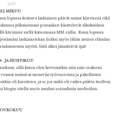
HELMIKUU
kuun lopussa koittava laskiainen pitivät minut kiireisenä eikä
mikuussa julkaisemani postaukset käsittelevät alkukuuhun
, sillä kävimme siellä katsomassa MM-rallia. Kuun lopussa
rjestämäni laskiaisriehan lisäksi myös tähän astisen elämäni
kaustestin myötä. Siitä alkoi jännittävät ajat!
S- JA HUHTIKUU
isinkaan, sillä kuten olen kertonutkin niin sain osakseni
voimat tuntuivat menevän työvuoroista ja pakollisista
in oli karsittava, ja se jos mikä oli vaikea päätös itselleni.
i blogin ohella myös muihin sosiaalisiin medioihin.
OUKOKUU