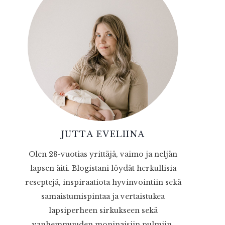
JUTTA EVELIINA
Olen 28-vuotias yrittäjä, vaimo ja neljän
lapsen äiti. Blogistani löydät herkullisia
reseptejä, inspiraatiota hyvinvointiin sekä
samaistumispintaa ja vertaistukea
lapsiperheen sirkukseen sekä
vanhemmuuden moninaisiin pulmiin.