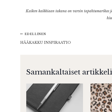
Kaiken kaikkiaan takana on varsin tapahtumarikas ja 
hiu
Artikkelien
EDELLINEN
HÄÄKAKKU INSPIRAATIO
selaus
Samankaltaiset artikkeli