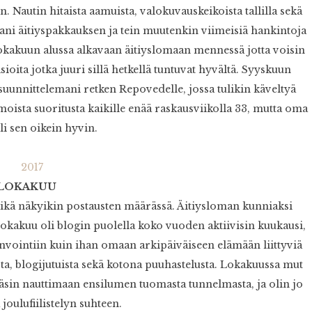
. Nautin hitaista aamuista, valokuvauskeikoista tallilla sekä
ani äitiyspakkauksen ja tein muutenkin viimeisiä hankintoja
okakuun alussa alkavaan äitiyslomaan mennessä jotta voisin
asioita jotka juuri sillä hetkellä tuntuvat hyvältä. Syyskuun
suunnittelemani retken Repovedelle, jossa tulikin käveltyä
moista suoritusta kaikille enää raskausviikolla 33, mutta oma
lli sen oikein hyvin.
LOKAKUU
ikä näkyikin postausten määrässä. Äitiysloman kunniaksi
Lokakuu oli blogin puolella koko vuoden aktiivisin kuukausi,
vinvointiin kuin ihan omaan arkipäiväiseen elämään liittyviä
sta, blogijutuista sekä kotona puuhastelusta. Lokakuussa mut
Pääsin nauttimaan ensilumen tuomasta tunnelmasta, ja olin jo
joulufiilistelyn suhteen.