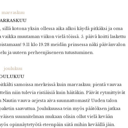
ARRASKUU
sillä kotona yksin ollessa aika alkoi käydä pitkäksi ja oma
 vaikka muutaman viikon vielä töissä. 5. päivä koitti laskettu
upistamaan! 9.11 klo 19.28 meidän prinsessa näki päivänvalon
uttelu ja uuteen perheenjäseneen tutustuminen.
JOULUKUU
 pitkälti samoissa merkeissä kuin marraskuu; pientä vauvaa
telin niin tulevia ristiäisiä kuin häitäkin. Päivät rytmittyivät
n Nautin vauva-arjesta aiva suunnattomasti! Uuden talon
paketin saavuttua. Joulukuussa tein myös päätöksen jatkaa
eräisen suunnitelman mukaan olisin ollut vielä kevään
yös opinnäytetyötä eteenpäin siitä mihin keväällä jäin.