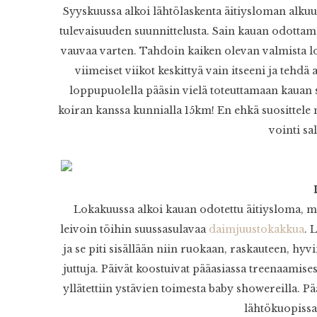
Syyskuussa alkoi lähtölaskenta äitiysloman alkuun
tulevaisuuden suunnittelusta. Sain kauan odottam
vauvaa varten. Tahdoin kaiken olevan valmista l
viimeiset viikot keskittyä vain itseeni ja tehdä 
loppupuolella pääsin vielä toteuttamaan kauan 
koiran kanssa kunnialla 15km! En ehkä suosittele 
vointi sa
Lokakuussa alkoi kauan odotettu äitiysloma, m
leivoin töihin suussasulavaa
daimjuustokakkua
. 
ja se piti sisällään niin ruokaan, raskauteen, hy
juttuja. Päivät koostuivat pääasiassa treenaamise
yllätettiin ystävien toimesta baby showereilla. 
lähtökuopissa 