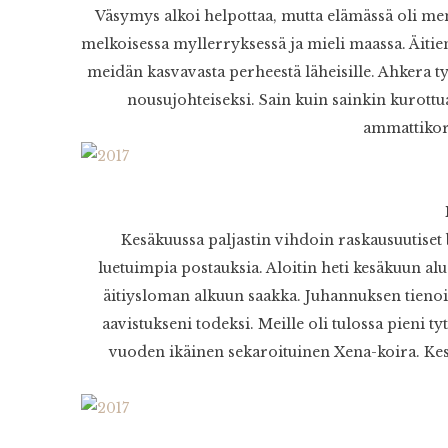
Väsymys alkoi helpottaa, mutta elämässä oli me
melkoisessa myllerryksessä ja mieli maassa. Äitie
meidän kasvavasta perheestä läheisille. Ahkera ty
nousujohteiseksi. Sain kuin sainkin kurottu
ammattikork
Kesäkuussa paljastin vihdoin raskausuutiset
luetuimpia postauksia. Aloitin heti kesäkuun alu
äitiysloman alkuun saakka. Juhannuksen tienoil
aavistukseni todeksi. Meille oli tulossa pieni 
vuoden ikäinen sekaroituinen Xena-koira. Kes