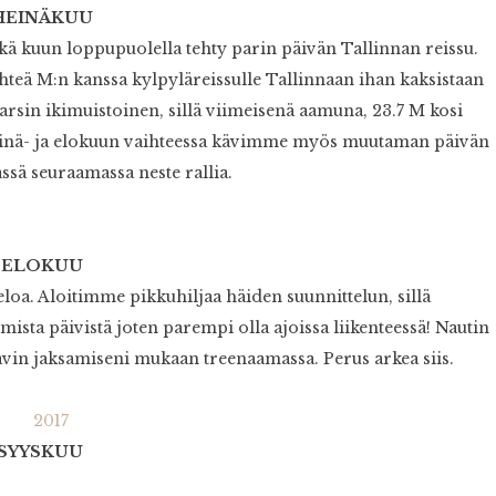
HEINÄKUU
ä kuun loppupuolella tehty parin päivän Tallinnan reissu.
eä M:n kanssa kylpyläreissulle Tallinnaan ihan kaksistaan
 varsin ikimuistoinen, sillä viimeisenä aamuna, 23.7 M kosi
nä- ja elokuun vaihteessa kävimme myös muutaman päivän
ässä seuraamassa neste rallia.
ELOKUU
seloa. Aloitimme pikkuhiljaa häiden suunnittelun, sillä
ta päivistä joten parempi olla ajoissa liikenteessä! Nautin
kävin jaksamiseni mukaan treenaamassa. Perus arkea siis.
SYYSKUU