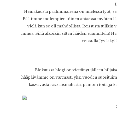
Heinäkuusta päälimmäisenä on mielessä työt, sek
Päätimme molempien töiden antaessa myöten läht
vielä kun se oli mahdollista. Reissusta tulikin
minua. Siitä alkoikin sitten häiden suunnittelu!
Hei
reissulla Jyväskyl
Elokuussa blogi on viettänyt jälleen hiljai
hääpäivämme on varmasti yksi vuoden suosituimmis
kasvavasta raskausmahasta, painoin töitä ja 