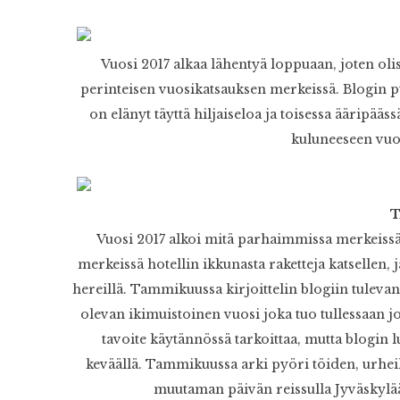
Vuosi 2017 alkaa lähentyä loppuaan, joten oli
perinteisen vuosikatsauksen merkeissä. Blogin pu
on elänyt täyttä hiljaiseloa ja toisessa ääripää
kuluneeseen vuo
Vuosi 2017 alkoi mitä parhaimmissa merkeissä 
merkeissä hotellin ikkunasta raketteja katsellen, 
hereillä. Tammikuussa kirjoittelin blogiin tuleva
olevan ikimuistoinen vuosi joka tuo tullessaan jot
tavoite käytännössä tarkoittaa, mutta blogin l
keväällä. Tammikuussa arki pyöri töiden, urheil
muutaman päivän reissulla Jyväskylää