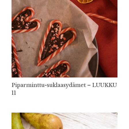
Piparminttu-suklaasydämet – LUUKKU
11