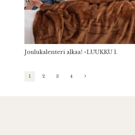
Joulukalenteri alkaa! -LUUKKU 1.
Sivunavigointi
Seuraava
1
2
3
4
sivu