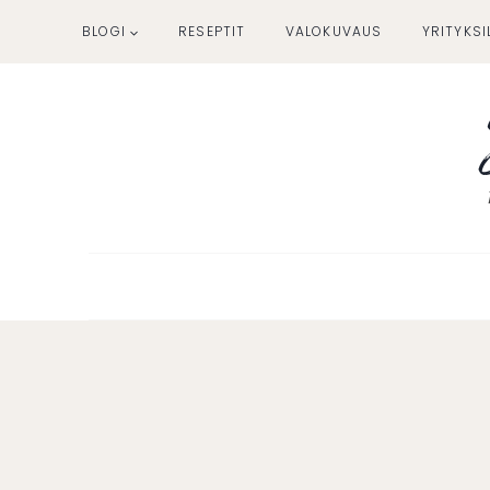
Siirry
BLOGI
RESEPTIT
VALOKUVAUS
YRITYKSI
sisältöön