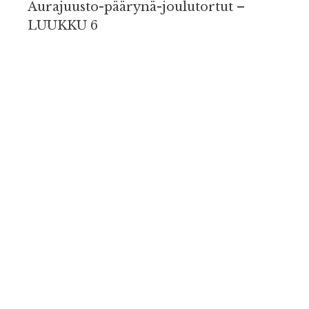
Aurajuusto-päärynä-joulutortut –
LUUKKU 6