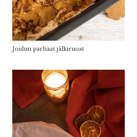
Joulun parhaat jälkiruoat