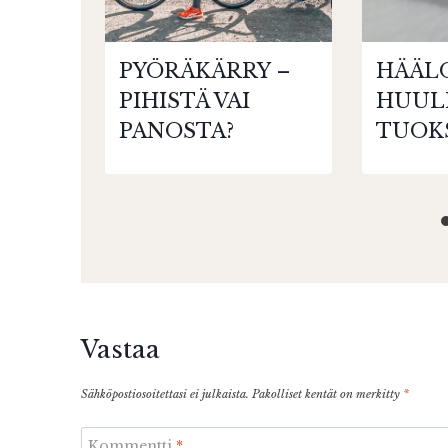
PYÖRÄKÄRRY –
HÄÄL
PIHISTÄ VAI
HUUL
PANOSTA?
TUOK
Vastaa
Sähköpostiosoitettasi ei julkaista.
Pakolliset kentät on merkitty
*
Kommentti
*