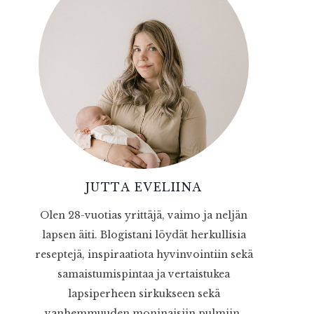
JUTTA EVELIINA
Olen 28-vuotias yrittäjä, vaimo ja neljän
lapsen äiti. Blogistani löydät herkullisia
reseptejä, inspiraatiota hyvinvointiin sekä
samaistumispintaa ja vertaistukea
lapsiperheen sirkukseen sekä
vanhemmuuden moninaisiin pulmiin.