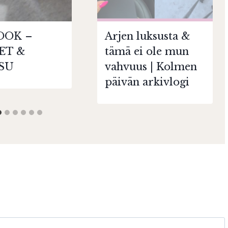
OOK –
Arjen luksusta &
ET &
tämä ei ole mun
SU
vahvuus | Kolmen
päivän arkivlogi