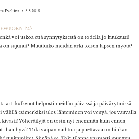
tta Eveliina
8.8.2019
enkä voi uskoa että synnytyksestä on todella jo kuukausi!
 on sujunut? Muuttuiko meidän arki toisen lapsen myötä?
sta asti kulkenut helposti meidän päivissä ja päivärytmissä
 välillä esimerkiksi ulos lähteminen voi venyä, jos vauvalla
si kivasti! Yöheräilyjä on tosin nyt enemmän kuin ennen,
t ihan hyvä! Toki vaipan vaihtoa ja puettavaa on hiukan
et vitamiinit. Siinäpä se. Toki tilanne varmasti muuttuu