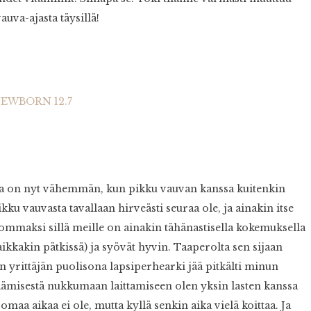
auva-ajasta täysillä!
aa on nyt vähemmän, kun pikku vauvan kanssa kuitenkin
kku vauvasta tavallaan hirveästi seuraa ole, ja ainakin itse
mmaksi sillä meille on ainakin tähänastisella kokemuksella
ikkakin pätkissä) ja syövät hyvin. Taaperolta sen sijaan
in yrittäjän puolisona lapsiperhearki jää pitkälti minun
eräämisestä nukkumaan laittamiseen olen yksin lasten kanssa
maa aikaa ei ole, mutta kyllä senkin aika vielä koittaa. Ja