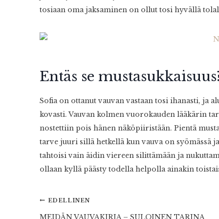
tosiaan oma jaksaminen on ollut tosi hyvällä tolal
Entäs se mustasukkaisuus
Sofia on ottanut vauvan vastaan tosi ihanasti, ja alu
kovasti. Vauvan kolmen vuorokauden lääkärin tark
nostettiin pois hänen näköpiiristään. Pientä mustas
tarve juuri sillä hetkellä kun vauva on syömäss
tahtoisi vain äidin viereen silittämään ja nuku
ollaan kyllä päästy todella helpolla ainakin toist
Artikkelien
EDELLINEN
MEIDÄN VAUVAKIRJA – SULOINEN TARINA