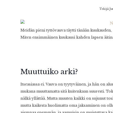
Tekijä
Ju
Meidän pieni tyttövauva täytti tänään kuukauden, 
Miten ensimmäinen kuukausi kahden lapsen äitinä
Muuttuiko arki?
Itseasiassa ei. Vauva on tyytyväinen, ja hän on alu
mukana muuttamatta sitä kuitenkaan suuresti. Toki
nälkä yllättää. Mutta muuten kaikki on sujunut to
mutta kaikesta huolimatta oma jaksaminen on ollu
aiempaa enemmän, ja aamuisin on muistettava kahd