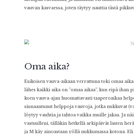
vauvan kasvaessa, joten täytyy nauttia tästä pikkuv
Oma aika?
Esikoisen vauva-aikaan verrattuna toki omaa aik
lähes kaikki aika on ”omaa aikaa”, kun eipä ihan pi
koen vauva-ajan huomattavasti taaperoaikaa helpo
siunaantunut helppoja vauvoja, jotka nukkuvat (va
löytyy vauhtia ja tahtoa vaikka muille jakaa. Ja nä
vastuulleni, tälläkin hetkellä arkipäivät lasten h
ja M käy ainoastaan yöllä nukkumassa kotona. Eli o