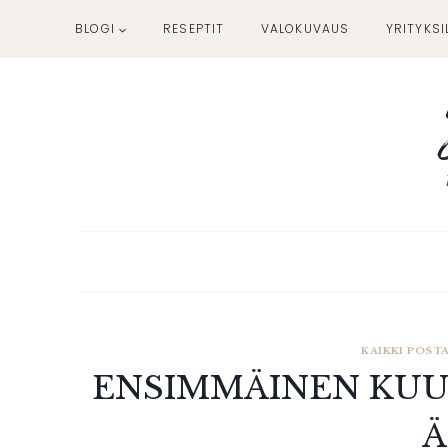
Siirry
BLOGI
RESEPTIT
VALOKUVAUS
YRITYKSI
sisältöön
KAIKKI POST
ENSIMMÄINEN KUU
Ä