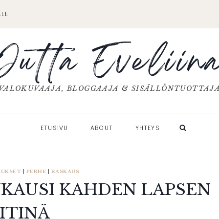
LLE
Jutta Eveliin
VALOKUVAAJA, BLOGGAAJA & SISÄLLÖNTUOTTAJ
ETUSIVU
ABOUT
YHTEYS
AUKSET
|
PERHE
|
RASKAUS
KAUSI KAHDEN LAPSEN
ITINÄ