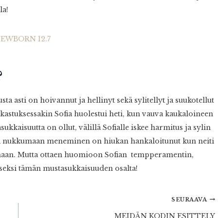
la!
?
sta asti on hoivannut ja hellinyt sekä sylitellyt ja suukotellut
astuksessakin Sofia huolestui heti, kun vauva kaukaloineen
ukkaisuutta on ollut, välillä Sofialle iskee harmitus ja sylin
ä ja nukkumaan meneminen on hiukan hankaloitunut kun neiti
ttamaan. Mutta ottaen huomioon Sofian tempperamentin,
aiseksi tämän mustasukkaisuuden osalta!
SEURAAVA
MEIDÄN KODIN ESITTELY