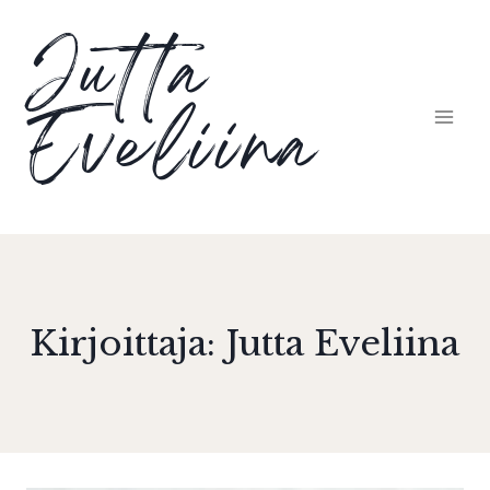
Siirry
Jutta
sisältöön
Eveliina
Kirjoittaja: Jutta Eveliina