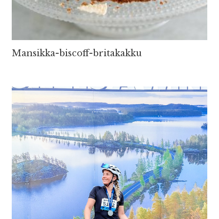
Mansikka-biscoff-britakakku