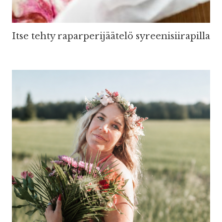
Itse tehty raparperijäätelö syreenisiirapilla