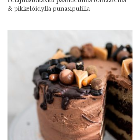
Fetajuustokakku paahdetuilla tomaateilla
& pikkelöidyllä punasipulilla