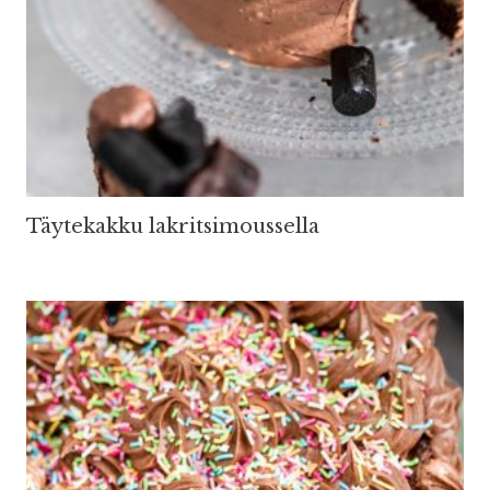
Täytekakku lakritsimoussella