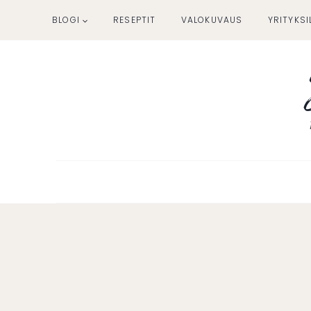
Siirry
BLOGI
RESEPTIT
VALOKUVAUS
YRITYKSI
sisältöön