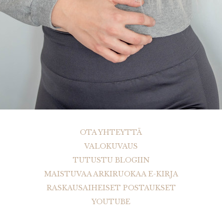
OTA YHTEYTTÄ
VALOKUVAUS
TUTUSTU BLOGIIN
MAISTUVAA ARKIRUOKAA E-KIRJA
RASKAUSAIHEISET POSTAUKSET
YOUTUBE