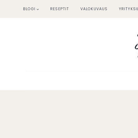
Siirry
BLOGI
RESEPTIT
VALOKUVAUS
YRITYKSI
sisältöön