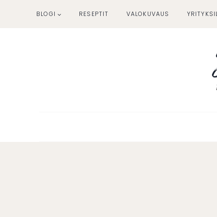
Siirry
BLOGI
RESEPTIT
VALOKUVAUS
YRITYKSI
sisältöön