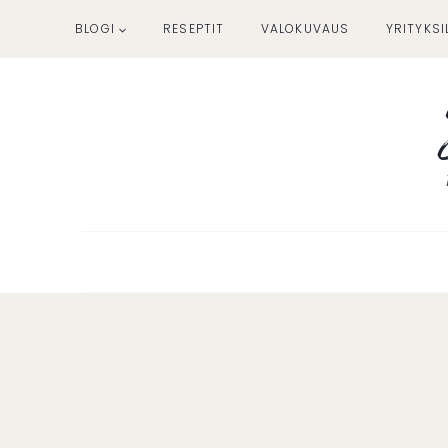
Siirry
BLOGI
RESEPTIT
VALOKUVAUS
YRITYKSI
sisältöön