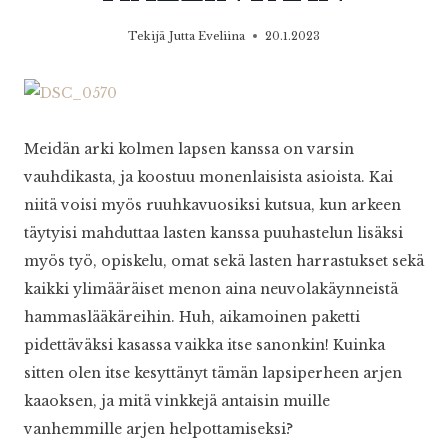
Tekijä
Jutta Eveliina
20.1.2023
Meidän arki kolmen lapsen kanssa on varsin
vauhdikasta, ja koostuu monenlaisista asioista. Kai
niitä voisi myös ruuhkavuosiksi kutsua, kun arkeen
täytyisi mahduttaa lasten kanssa puuhastelun lisäksi
myös työ, opiskelu, omat sekä lasten harrastukset sekä
kaikki ylimääräiset menon aina neuvolakäynneistä
hammaslääkäreihin. Huh, aikamoinen paketti
pidettäväksi kasassa vaikka itse sanonkin! Kuinka
sitten olen itse kesyttänyt tämän lapsiperheen arjen
kaaoksen, ja mitä vinkkejä antaisin muille
vanhemmille arjen helpottamiseksi?