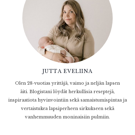
JUTTA EVELIINA
Olen 28-vuotias yrittäjä, vaimo ja neljän lapsen
äiti. Blogistani löydät herkullisia reseptejä,
inspiraatiota hyvinvointiin sekä samaistumispintaa ja
vertaistukea lapsiperheen sirkukseen sekä
vanhemmuuden moninaisiin pulmiin.