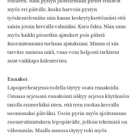
edelleen. Näin pystyn jaottelemaan pienet tehtävät
myös eri päiville, koska harvoin pystyn
työskentelemään niin kauan keskeytyksettömästi että
saisin jotain kerralla valmiiksi. Karu fakta. Näin saan
myös kaikki pienetkin ajatukset pois päästä
kuormittamasta turhaan ajatuksiani. Minun ei siis
tarvitse muistaa niitä, vaan voin helposti tarkistaa
asiat vaikkapa kalenterista.
Ennakoi
Lapsiperhearjessa todella täytyy osata ennakoida.
Omassa arjessani ennakointi näkyy arjessa käytännön
tasolla esimerkiksi siten, että teen ruokaa kerralla
useammaksi päiväksi. Usein pyrin myös ajoittamaan
ruoanvalmistuksen lepopäivälle, jolloin tekemistä on
vähemmän. Maalla asuessa täytyy toki myös