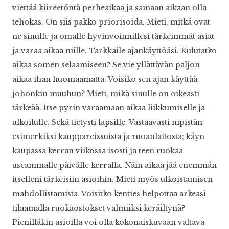
viettää kiireetöntä perheaikaa ja samaan aikaan olla
tehokas. On siis pakko priorisoida. Mieti, mitkä ovat
ne sinulle ja omalle hyvinvoinnillesi tärkeimmät asiat
ja varaa aikaa niille. Tarkkaile ajankäyttöäsi. Kulutatko
aikaa somen selaamiseen? Se vie yllättävän paljon
aikaa ihan huomaamatta. Voisiko sen ajan käyttää
johonkin muuhun? Mieti, mikä sinulle on oikeasti
tärkeää. Itse pyrin varaamaan aikaa liikkumiselle ja
ulkoilulle. Sekä tietysti lapsille. Vastaavasti nipistän
esimerkiksi kauppareissuista ja ruoanlaitosta; käyn
kaupassa kerran viikossa isosti ja teen ruokaa
useammalle päivälle kerralla. Näin aikaa jää enemmän
itselleni tärkeisiin asioihin. Mieti myös ulkoistamisen
mahdollistamista. Voisitko kenties helpottaa arkeasi
tilaamalla ruokaostokset valmiiksi keräiltynä?
Pienilläkin asioilla voi olla kokonaiskuvaan valtava