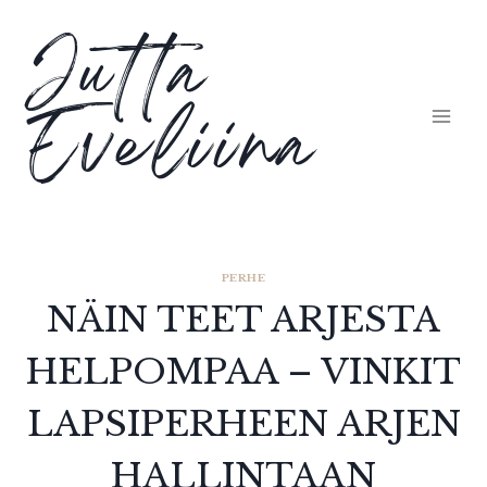
Siirry
Jutta
sisältöön
Eveliina
PERHE
NÄIN TEET ARJESTA
HELPOMPAA – VINKIT
LAPSIPERHEEN ARJEN
HALLINTAAN