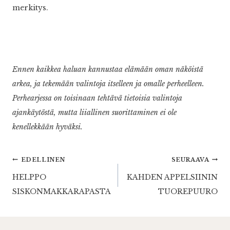
merkitys.
Ennen kaikkea haluan kannustaa elämään oman näköistä
arkea, ja tekemään valintoja itselleen ja omalle perheelleen.
Perhearjessa on toisinaan tehtävä tietoisia valintoja
ajankäytöstä, mutta liiallinen suorittaminen ei ole
kenellekkään hyväksi.
Artikkelien
EDELLINEN
SEURAAVA
HELPPO
KAHDEN APPELSIININ
selaus
SISKONMAKKARAPASTA
TUOREPUURO